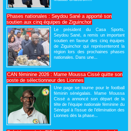
Phases nationales : Seydou Sané a apporté son
soutien aux cinq équipes de Ziguinchor
Le président du Casa Sports,
Seydou Sané, a remis un important
soutien en faveur des cinq équipes
de Ziguinchor qui représenteront la
région lors des prochaines phases
nationales. Dans une...
CAN féminine 2026 : Mame Moussa Cissé quitte son
poste de sélectionneur des Lionnes
Une page se tourne pour le football
féminin sénégalais. Mame Moussa
Cissé a annoncé son départ de la
tête de l’équipe nationale féminine du
Sénégal à l’issue de l’élimination des
Lionnes dès la phase...