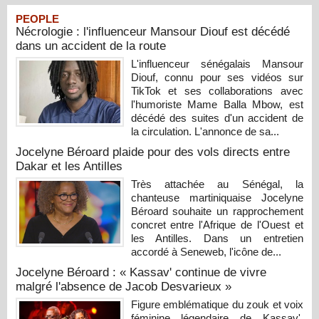
PEOPLE
Nécrologie : l'influenceur Mansour Diouf est décédé
dans un accident de la route
L'influenceur sénégalais Mansour
Diouf, connu pour ses vidéos sur
TikTok et ses collaborations avec
l'humoriste Mame Balla Mbow, est
décédé des suites d'un accident de
la circulation. L'annonce de sa...
Jocelyne Béroard plaide pour des vols directs entre
Dakar et les Antilles
Très attachée au Sénégal, la
chanteuse martiniquaise Jocelyne
Béroard souhaite un rapprochement
concret entre l'Afrique de l'Ouest et
les Antilles. Dans un entretien
accordé à Seneweb, l'icône de...
Jocelyne Béroard : « Kassav' continue de vivre
malgré l'absence de Jacob Desvarieux »
Figure emblématique du zouk et voix
féminine légendaire de Kassav',