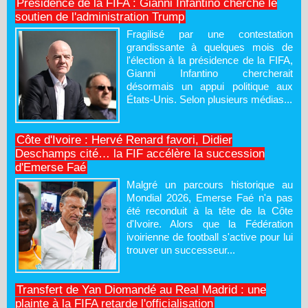
Présidence de la FIFA : Gianni Infantino cherche le
soutien de l'administration Trump
Fragilisé par une contestation
grandissante à quelques mois de
l'élection à la présidence de la FIFA,
Gianni Infantino chercherait
désormais un appui politique aux
États-Unis. Selon plusieurs médias...
Côte d'Ivoire : Hervé Renard favori, Didier
Deschamps cité… la FIF accélère la succession
d'Emerse Faé
Malgré un parcours historique au
Mondial 2026, Emerse Faé n'a pas
été reconduit à la tête de la Côte
d'Ivoire. Alors que la Fédération
ivoirienne de football s'active pour lui
trouver un successeur...
Transfert de Yan Diomandé au Real Madrid : une
plainte à la FIFA retarde l'officialisation