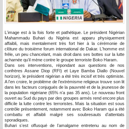
L'image est à la fois forte et pathétique. Le président Nigérian
Mahammadu Buhari du Nigéria est apparu physiquement
affaibli, mais mentalement très fort hier à la cérémonie de
clôture du troisième forum international de Dakar. L'homme est
frêle, un peu chancelant, mais droit dans ses bottes sur la lutte
acharnée qu'il mène contre le groupe terroriste Boko Haram.
Dans ses interventions, répondant aux questions de nos
confrères Assane Diop (RFI) et Laye Bamba Diallo (Nouvel
horizon), le président nigérian a été très incisif et très optimiste.
A l'en croire, le problème de l’extrémisme religieux trouve son lit
dans les facteurs conjugués de la pauvreté et de la jeunesse de
la population nigériane (65% n'a pas 35 ans). Le nouveau front
ouvert au Sud du pays par des groupes armés rend encore plus
difficile la lutte contre les terroristes. Mais la situation est sous
contrôle présentement, notamment avec Boko Haram qui a été
combattu et affaibli malgré ses soubresauts d'attentats
sporadiques.
Buhari s'est offusqué de l'amalgame entretenu au nom de