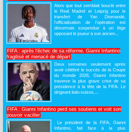
Alors que tout semblait bouclé entre
le Real Madrid et Leipzig pour le
transfert de Yan Diomandé,
l'officialisation de l'opération est
désormais suspendue à un litige
opposant le joueur à son ancien...
FIFA : après l'échec de sa réforme, Gianni Infantino
fragilisé et menacé de départ
Deux semaines seulement après
avoir célébré le succès de la Coupe
du monde 2026, Gianni Infantino
traverse la plus grave crise de sa
présidence à la tête de la FIFA. Le
dirigeant italo-suisse,...
FIFA : Gianni Infantino perd ses soutiens et voit son
pouvoir vaciller
Le président de la FIFA, Gianni
Infantino, fait face à la plus