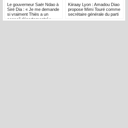
Le gouverneur Saër Ndao à
Kiiraay Lyon : Amadou Diao
Siré Dia : « Je me demande
propose Mimi Touré comme
si vraiment Thiès a un
secrétaire générale du parti
conseil départemental »