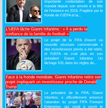
importante contestation de son
mandat depuis son arrivée à la tête
de l'instance en 2016. Fragilisé par la
fronde de l'UEFA et la...
L'UEFA lâche Gianni Infantino : « Il a perdu la
confiance de la famille du football »
Le projet de la FIFA d’ouvrir sa
nouvelle structure commerciale à
des investisseurs privés a été retiré,
et l’UEFA ne croit plus en son
président Gianni Infantino Un
lâchage XXL dans les règles de...
Face à la fronde mondiale, Gianni Infantino retire son
projet impliquant un investisseur proche de Donald
Trump
Le président de la FIFA, Gianni
Infantino, a officiellement annoncé
l'abandon du projet FIFA Forward
Enterprise, qui visait à ouvrir le