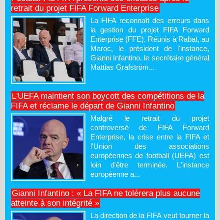
retrait du projet FIFA Forward Enterprise
La FIFA reconnaît des erreurs dans
la gestion du projet FIFA Forward
Enterprise (FFE). Réunis à Rabat, au
Maroc, le président de l'instance,
Gianni Infantino, le secrétaire général
Mattias Grafström...
L'UEFA maintient son boycott des compétitions de la
FIFA et réclame le départ de Gianni Infantino
Malgré le retrait du projet
controversé de FIFA Forward
Enterprise, la crise entre la FIFA et
l'Union des associations
européennes de football (UEFA) est
loin d'être terminée. L'instance
européenne a...
Gianni Infantino : « La FIFA ne tolérera plus aucune
atteinte à son intégrité »
La direction de la FIFA veut tourner la