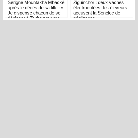
Serigne Mountakha Mbacké
Ziguinchor : deux vaches
après le décès de sa fille : «
électrocutées, les éleveurs
Je dispense chacun de se
accusent la Senelec de
déplacer à Touba pour me
négligence
présenter ses condoléances
»