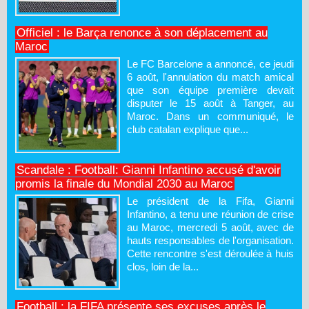
Officiel : le Barça renonce à son déplacement au
Maroc
Le FC Barcelone a annoncé, ce jeudi
6 août, l'annulation du match amical
que son équipe première devait
disputer le 15 août à Tanger, au
Maroc. Dans un communiqué, le
club catalan explique que...
Scandale : Football: Gianni Infantino accusé d'avoir
promis la finale du Mondial 2030 au Maroc
Le président de la Fifa, Gianni
Infantino, a tenu une réunion de crise
au Maroc, mercredi 5 août, avec de
hauts responsables de l'organisation.
Cette rencontre s'est déroulée à huis
clos, loin de la...
Football : la FIFA présente ses excuses après le