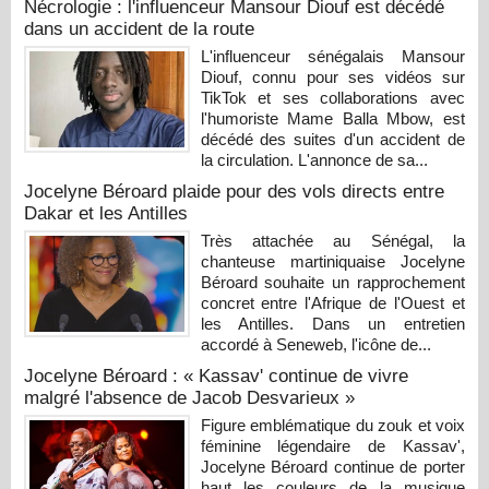
Nécrologie : l'influenceur Mansour Diouf est décédé
dans un accident de la route
L'influenceur sénégalais Mansour
Diouf, connu pour ses vidéos sur
TikTok et ses collaborations avec
l'humoriste Mame Balla Mbow, est
décédé des suites d'un accident de
la circulation. L'annonce de sa...
Jocelyne Béroard plaide pour des vols directs entre
Dakar et les Antilles
Très attachée au Sénégal, la
chanteuse martiniquaise Jocelyne
Béroard souhaite un rapprochement
concret entre l'Afrique de l'Ouest et
les Antilles. Dans un entretien
accordé à Seneweb, l'icône de...
Jocelyne Béroard : « Kassav' continue de vivre
malgré l'absence de Jacob Desvarieux »
Figure emblématique du zouk et voix
féminine légendaire de Kassav',
Jocelyne Béroard continue de porter
haut les couleurs de la musique