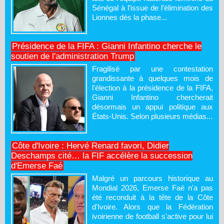
Sénégal à l’issue de l’élimination des
Lionnes dès la phase...
Présidence de la FIFA : Gianni Infantino cherche le
soutien de l'administration Trump
Fragilisé par une contestation
grandissante à quelques mois de
l'élection à la présidence de la FIFA,
Gianni Infantino chercherait
désormais un appui politique aux
États-Unis. Selon plusieurs médias...
Côte d'Ivoire : Hervé Renard favori, Didier
Deschamps cité… la FIF accélère la succession
d'Emerse Faé
Malgré un parcours historique au
Mondial 2026, Emerse Faé n'a pas
été reconduit à la tête de la Côte
d'Ivoire. Alors que la Fédération
ivoirienne de football s'active pour lui