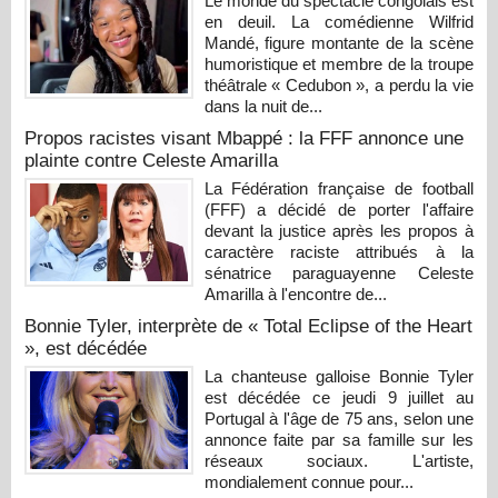
Le monde du spectacle congolais est
en deuil. La comédienne Wilfrid
Mandé, figure montante de la scène
humoristique et membre de la troupe
théâtrale « Cedubon », a perdu la vie
dans la nuit de...
Propos racistes visant Mbappé : la FFF annonce une
plainte contre Celeste Amarilla
La Fédération française de football
(FFF) a décidé de porter l'affaire
devant la justice après les propos à
caractère raciste attribués à la
sénatrice paraguayenne Celeste
Amarilla à l'encontre de...
Bonnie Tyler, interprète de « Total Eclipse of the Heart
», est décédée
La chanteuse galloise Bonnie Tyler
est décédée ce jeudi 9 juillet au
Portugal à l'âge de 75 ans, selon une
annonce faite par sa famille sur les
réseaux sociaux. L'artiste,
mondialement connue pour...