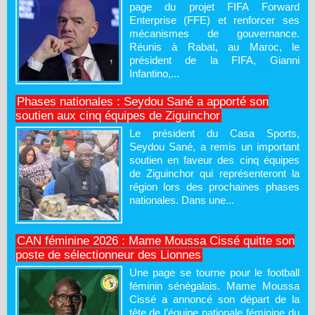
page du projet FIFA Forward
Enterprise (FFE) et renforcer ses
mécanismes de gouvernance.
Réunis à Rabat, au Maroc, le
président de la FIFA, Gianni
Infantino,...
Phases nationales : Seydou Sané a apporté son
soutien aux cinq équipes de Ziguinchor
Le président du Casa Sports,
Seydou Sané, a remis un important
soutien en faveur des cinq équipes
de Ziguinchor qui représenteront la
région lors des prochaines phases
nationales. Dans une...
CAN féminine 2026 : Mame Moussa Cissé quitte son
poste de sélectionneur des Lionnes
Une page se tourne pour le football
féminin sénégalais. Mame Moussa
Cissé a annoncé son départ de la
tête de l’équipe nationale féminine du