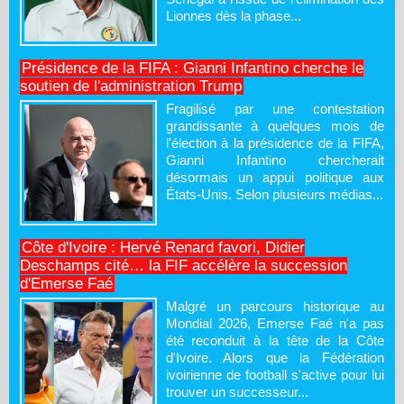
Lionnes dès la phase...
Présidence de la FIFA : Gianni Infantino cherche le
soutien de l'administration Trump
Fragilisé par une contestation
grandissante à quelques mois de
l'élection à la présidence de la FIFA,
Gianni Infantino chercherait
désormais un appui politique aux
États-Unis. Selon plusieurs médias...
Côte d'Ivoire : Hervé Renard favori, Didier
Deschamps cité… la FIF accélère la succession
d'Emerse Faé
Malgré un parcours historique au
Mondial 2026, Emerse Faé n'a pas
été reconduit à la tête de la Côte
d'Ivoire. Alors que la Fédération
ivoirienne de football s'active pour lui
trouver un successeur...