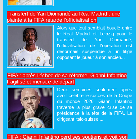
Transfert de Yan Diomandé au Real Madrid : une
plainte à la FIFA retarde l'officialisation
Alors que tout semblait bouclé entre
le Real Madrid et Leipzig pour le
transfert de Yan Diomandé,
l'officialisation de l'opération est
désormais suspendue à un litige
opposant le joueur à son ancien...
FIFA : après l'échec de sa réforme, Gianni Infantino
fragilisé et menacé de départ
Deux semaines seulement après
avoir célébré le succès de la Coupe
du monde 2026, Gianni Infantino
traverse la plus grave crise de sa
présidence à la tête de la FIFA. Le
dirigeant italo-suisse,...
FIFA : Gianni Infantino perd ses soutiens et voit son