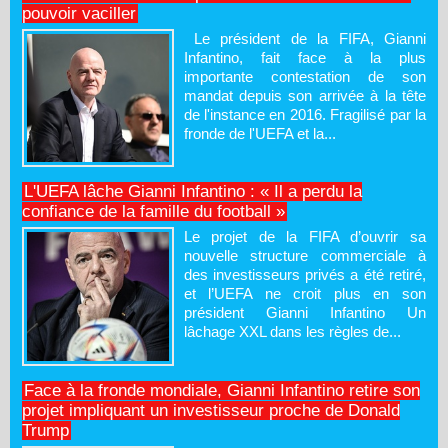
pouvoir vaciller
Le président de la FIFA, Gianni
Infantino, fait face à la plus
importante contestation de son
mandat depuis son arrivée à la tête
de l'instance en 2016. Fragilisé par la
fronde de l'UEFA et la...
L'UEFA lâche Gianni Infantino : « Il a perdu la
confiance de la famille du football »
Le projet de la FIFA d’ouvrir sa
nouvelle structure commerciale à
des investisseurs privés a été retiré,
et l’UEFA ne croit plus en son
président Gianni Infantino Un
lâchage XXL dans les règles de...
Face à la fronde mondiale, Gianni Infantino retire son
projet impliquant un investisseur proche de Donald
Trump