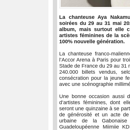
La chanteuse Aya Nakamur
soirées du 29 au 31 mai 20
album, mais surtout elle c
artistes féminines de la sc
100% nouvelle génération.
La chanteuse franco-malienn
l’Accor Arena à Paris pour tro
Stade de France du 29 au 31 mai
240.000 billets vendus, sel
consécration pour la jeune f
avec une scénographie millimé
Une bonne occasion aussi de
d’artistes féminines, dont e
seront une quinzaine à se part
de générosité et un acte de
urbaine de la Gabonais
Guadeloupéenne Miimiie KDS