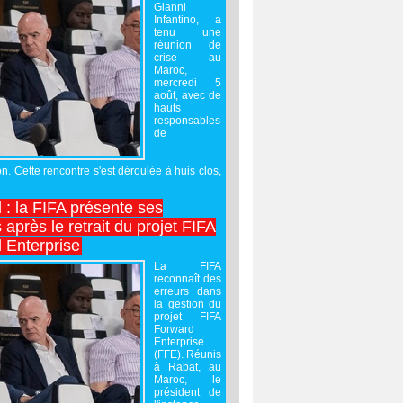
Gianni
Infantino, a
tenu une
réunion de
crise au
Maroc,
mercredi 5
août, avec de
hauts
responsables
de
on. Cette rencontre s'est déroulée à huis clos,
l : la FIFA présente ses
après le retrait du projet FIFA
 Enterprise
La FIFA
reconnaît des
erreurs dans
la gestion du
projet FIFA
Forward
Enterprise
(FFE). Réunis
à Rabat, au
Maroc, le
président de