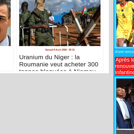
Samedi 8 Août 2026 - 03:10
d'une rencon
n
Uranium du Niger : la
Après l
Roumanie veut acheter 300
renouve
s
tonnes bloquées à Niamey
Infantin