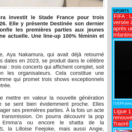
SPORTS
FIFA : 
a investit le Stade France pour trois
versée 
26. Elle y présente Destinée son dernier
après u
onfie les premières parties aux jeunes
Infantin
ène actuelle. Une line-up 100% féminin et
e, Aya Nakamura, qui avait déjà retourné
is dates en 2023, se produit dans le célèbre
 : trois concerts qui affichent complet, soit
on les organisateurs. Cela constitue une
emme qui promet trois shows exceptionnels
trée.
 mettre en valeur la nouvelle génération
lle se sent bien évidemment proche. Elles
l’UEFA avec 
ager ses premières parties. À la fois un acte
Ligue 1
 transmission. On pourra découvrir la pop
renouve
e Emma’a ou encore le shatta de la
Traoré
, la Lilloise Feejoke, mais aussi Angie,