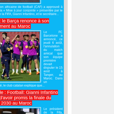
on africaine de football (CAF) a approuvé à
 la « Mise à jour conjointe » présentée par le
 la FIFA, Gianni Infantino, et le secrétaire...
 : le Barça renonce à son
ement au Maroc
Le FC
Barcelone a
annoncé, ce
jeudi 6 août,
l'annulation
du match
amical que
son équipe
première
devait
disputer le 15
août à
Tanger, au
Maroc. Dans
un
 le club catalan explique que...
e : Football: Gianni Infantino
'avoir promis la finale du
 2030 au Maroc
Le président
de la Fifa,