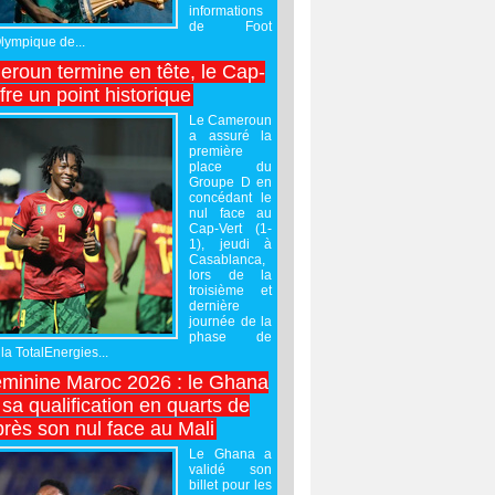
informations
de Foot
Olympique de...
roun termine en tête, le Cap-
ffre un point historique
Le Cameroun
a assuré la
première
place du
Groupe D en
concédant le
nul face au
Cap-Vert (1-
1), jeudi à
Casablanca,
lors de la
troisième et
dernière
journée de la
phase de
la TotalEnergies...
minine Maroc 2026 : le Ghana
sa qualification en quarts de
près son nul face au Mali
Le Ghana a
validé son
billet pour les