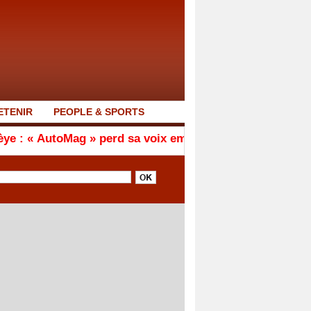
ETENIR
PEOPLE & SPORTS
Mag » perd sa voix emblématique
FIFA : Une importante 