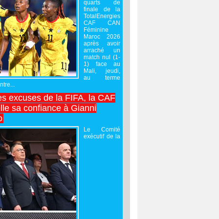
quarts de
finale de la
TotalEnergies
CAF CAN
Féminine
Maroc 2026
après avoir
arraché un
match nul (1-
1) face au
Mali, jeudi,
au terme
tre...
es excuses de la FIFA, la CAF
lle sa confiance à Gianni
o
Le Comité
exécutif de la