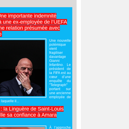
Une importante indemnité
à une ex-employée de l’UEFA
ne relation présumée avec
o
Une nouvelle
polémique
vient
fragiliser
davantage
Gianni
Infantino. Le
président de
la FIFA est au
cœur d’une
enquête du
"Telegraph"
portant sur
une ancienne
employée de
laquelle il...
 : la Linguère de Saint-Louis
lle sa confiance à Amara
À l’approche