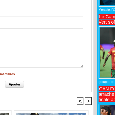
Mercato, l’
Le Came
Vert s'o
mmentaires
groupes de 
CAN Fé
arrache 
finale a
<
>