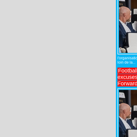
l'organisati
loin de la...
Footbal
excuses 
Forward