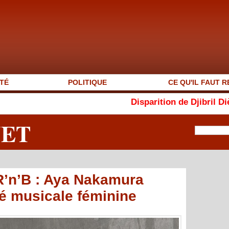
TÉ
POLITIQUE
CE QU'IL FAUT R
Disparition de Djibril Dièye : « Auto
NET
 R’n’B : Aya Nakamura
té musicale féminine