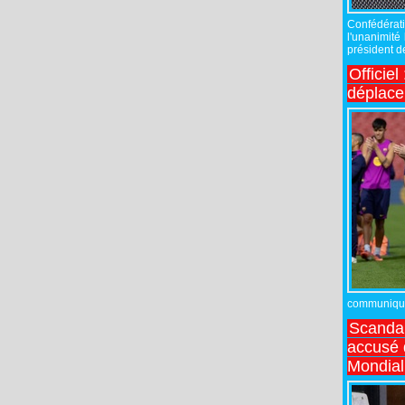
Confédérati
l'unanimité
président de
Officiel
déplac
communiqué,
Scandal
accusé d
Mondial