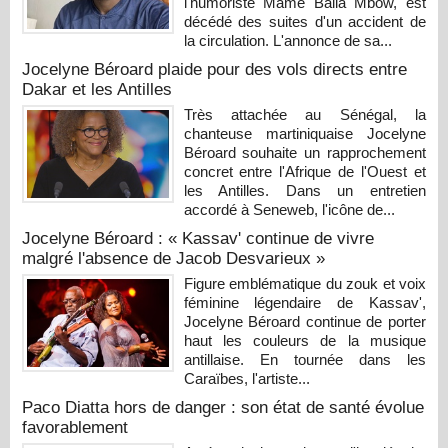
l'humoriste Mame Balla Mbow, est
décédé des suites d'un accident de
la circulation. L'annonce de sa...
Jocelyne Béroard plaide pour des vols directs entre
Dakar et les Antilles
Très attachée au Sénégal, la
chanteuse martiniquaise Jocelyne
Béroard souhaite un rapprochement
concret entre l'Afrique de l'Ouest et
les Antilles. Dans un entretien
accordé à Seneweb, l'icône de...
Jocelyne Béroard : « Kassav' continue de vivre
malgré l'absence de Jacob Desvarieux »
Figure emblématique du zouk et voix
féminine légendaire de Kassav',
Jocelyne Béroard continue de porter
haut les couleurs de la musique
antillaise. En tournée dans les
Caraïbes, l'artiste...
Paco Diatta hors de danger : son état de santé évolue
favorablement