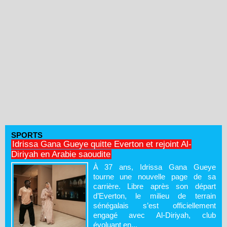
SPORTS
Idrissa Gana Gueye quitte Everton et rejoint Al-
Diriyah en Arabie saoudite
À 37 ans, Idrissa Gana Gueye
tourne une nouvelle page de sa
carrière. Libre après son départ
d’Everton, le milieu de terrain
sénégalais s’est officiellement
engagé avec Al-Diriyah, club
évoluant en...