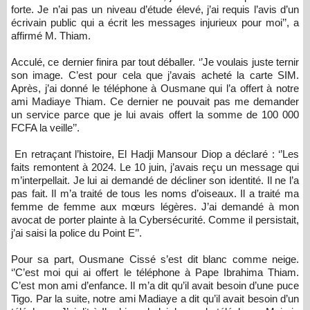
forte. Je n’ai pas un niveau d’étude élevé, j’ai requis l’avis d’un
écrivain public qui a écrit les messages injurieux pour moi’’, a
affirmé M. Thiam.
Acculé, ce dernier finira par tout déballer. ‘’Je voulais juste ternir
son image. C’est pour cela que j’avais acheté la carte SIM.
Après, j’ai donné le téléphone à Ousmane qui l’a offert à notre
ami Madiaye Thiam. Ce dernier ne pouvait pas me demander
un service parce que je lui avais offert la somme de 100 000
FCFA la veille’’.
En retraçant l’histoire, El Hadji Mansour Diop a déclaré : ‘’Les
faits remontent à 2024. Le 10 juin, j’avais reçu un message qui
m’interpellait. Je lui ai demandé de décliner son identité. Il ne l’a
pas fait. Il m’a traité de tous les noms d’oiseaux. Il a traité ma
femme de femme aux mœurs légères. J’ai demandé à mon
avocat de porter plainte à la Cybersécurité. Comme il persistait,
j’ai saisi la police du Point E’’.
Pour sa part, Ousmane Cissé s’est dit blanc comme neige.
‘’C’est moi qui ai offert le téléphone à Pape Ibrahima Thiam.
C’est mon ami d’enfance. Il m’a dit qu’il avait besoin d’une puce
Tigo. Par la suite, notre ami Madiaye a dit qu’il avait besoin d’un