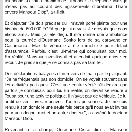
téléphone. J’ai dit à Ibrahima de lui donner le téléphone. Mais je
n’étais pas au courant des agissements d’Ibrahima Thiam
envers Mansour Diop’’, a-t-il dit.
Et d’ajouter ‘’Je dois préciser qu’il m’avait porté plainte pour une
histoire de 600 000 FCFA que je lui devais. Je croyais que nous
étions amis. Mais j’ai été déçu. Il m’a donné une ambulance
pour la tournée d’Ousmane Sonko lors de sa caravane en
Casamance. Mais le véhicule a été immobilisé pour défaut
d’assurance. Parfois, c’est lui-même qui conduisait pour moi.
En réalité, Mansour investissait et attendait quelque chose en
retour. Je précise que je ne connais pas sa famille’’.
Des déclarations balayées d’un revers de main par le plaignant.
‘’Je ne fréquentais pas son domicile. On se voyait souvent dans
les activités politiques. C’est une contre-vérité s’il déclare que
parfois je conduisais pour lui. En réalité, on devait se rendre à
Touba pour une activité politique. Il n’avait pas de véhicule. Je lui
ai dit de venir avec moi avec d’autres personnes. Je me suis
rendu à son domicile une seule fois parce qu’il nous avait invités
pour un ndogou, moi et un autre docteur’’, a asséné le docteur
Mansour Diop.
Revenant a la charge, Ousmane Cissé dira : ‘’Mansour