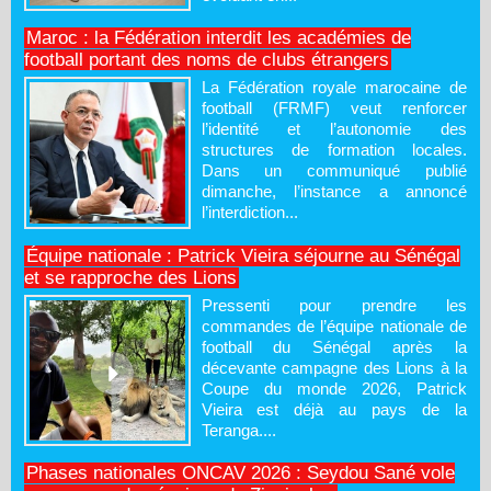
Maroc : la Fédération interdit les académies de
football portant des noms de clubs étrangers
La Fédération royale marocaine de
football (FRMF) veut renforcer
l’identité et l’autonomie des
structures de formation locales.
Dans un communiqué publié
dimanche, l’instance a annoncé
l’interdiction...
Équipe nationale : Patrick Vieira séjourne au Sénégal
et se rapproche des Lions
Pressenti pour prendre les
commandes de l’équipe nationale de
football du Sénégal après la
décevante campagne des Lions à la
Coupe du monde 2026, Patrick
Vieira est déjà au pays de la
Teranga....
Phases nationales ONCAV 2026 : Seydou Sané vole