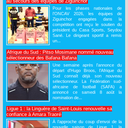
au secours des équipes de Ziguinchor
Pour les phases nationales de
l’ONCAV 2026, les équipes de
Ziguinchor engagées dans la
compétition ont reçu le soutien du
président du Casa Sports, Seydou
Sané. Le dirigeant sportif a remis
un...
Afrique du Sud : Pitso Mosimane nommé nouveau
sélectionneur des Bafana Bafana
Une semaine après l’annonce du
départ d’Hugo Broos, l’Afrique du
Sud connaît déjà son nouveau
sélectionneur. La Fédération sud-
africaine de football (SAFA) a
annoncé ce samedi 8 août la
nomination de...
Ligue 1 : la Linguère de Saint-Louis renouvelle sa
confiance à Amara Traoré
À l’approche du coup d’envoi de la
nouvelle saison de Ligue 1, la