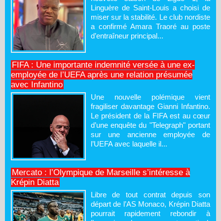
Linguère de Saint-Louis a choisi de
miser sur la stabilité. Le club nordiste
a confirmé Amara Traoré au poste
d’entraîneur principal...
FIFA : Une importante indemnité versée à une ex-
employée de l’UEFA après une relation présumée
avec Infantino
Une nouvelle polémique vient
fragiliser davantage Gianni Infantino.
Le président de la FIFA est au cœur
d’une enquête du "Telegraph" portant
sur une ancienne employée de
l’UEFA avec laquelle il...
Mercato : l’Olympique de Marseille s’intéresse à
Krépin Diatta
Libre de tout contrat depuis son
départ de l’AS Monaco, Krépin Diatta
pourrait rapidement rebondir à