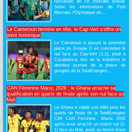
l’occasion de ce mercato estival.
Selon les informations de Foot
Mercato, l’Olympique de...
Le Cameroun termine en tête, le Cap-Vert s'offre un
point historique
Le Cameroun a assuré la première
place du Groupe D en concédant le
nul face au Cap-Vert (1-1), jeudi à
Casablanca, lors de la troisième et
dernière journée de la phase de
groupes de la TotalEnergies...
CAN Féminine Maroc 2026 : le Ghana arrache sa
qualification en quarts de finale après son nul face au
Mali
Le Ghana a validé son billet pour les
quarts de finale de la TotalEnergies
CAF CAN Féminine Maroc 2026
après avoir arraché un match nul (1-
1) face au Mali, jeudi, au terme d'une