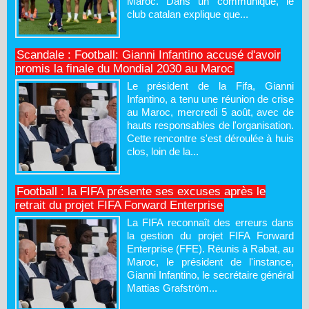
Maroc. Dans un communiqué, le
club catalan explique que...
Scandale : Football: Gianni Infantino accusé d'avoir
promis la finale du Mondial 2030 au Maroc
Le président de la Fifa, Gianni
Infantino, a tenu une réunion de crise
au Maroc, mercredi 5 août, avec de
hauts responsables de l'organisation.
Cette rencontre s'est déroulée à huis
clos, loin de la...
Football : la FIFA présente ses excuses après le
retrait du projet FIFA Forward Enterprise
La FIFA reconnaît des erreurs dans
la gestion du projet FIFA Forward
Enterprise (FFE). Réunis à Rabat, au
Maroc, le président de l'instance,
Gianni Infantino, le secrétaire général
Mattias Grafström...