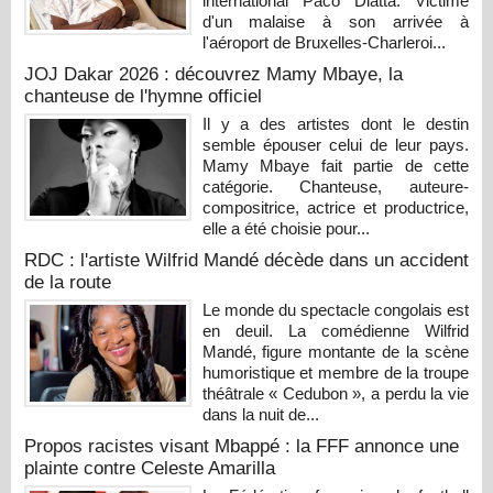
international Paco Diatta. Victime
d'un malaise à son arrivée à
l'aéroport de Bruxelles-Charleroi...
JOJ Dakar 2026 : découvrez Mamy Mbaye, la
chanteuse de l'hymne officiel
Il y a des artistes dont le destin
semble épouser celui de leur pays.
Mamy Mbaye fait partie de cette
catégorie. Chanteuse, auteure-
compositrice, actrice et productrice,
elle a été choisie pour...
RDC : l'artiste Wilfrid Mandé décède dans un accident
de la route
Le monde du spectacle congolais est
en deuil. La comédienne Wilfrid
Mandé, figure montante de la scène
humoristique et membre de la troupe
théâtrale « Cedubon », a perdu la vie
dans la nuit de...
Propos racistes visant Mbappé : la FFF annonce une
plainte contre Celeste Amarilla