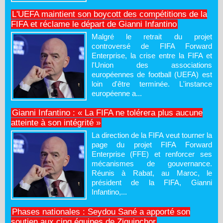
L'UEFA maintient son boycott des compétitions de la
FIFA et réclame le départ de Gianni Infantino
Malgré le retrait du projet
controversé de FIFA Forward
Enterprise, la crise entre la FIFA et
l'Union des associations
européennes de football (UEFA) est
loin d'être terminée. L'instance
européenne a...
Gianni Infantino : « La FIFA ne tolérera plus aucune
atteinte à son intégrité »
La direction de la FIFA veut tourner la
page du projet FIFA Forward
Enterprise (FFE) et renforcer ses
mécanismes de gouvernance.
Réunis à Rabat, au Maroc, le
président de la FIFA, Gianni
Infantino,...
Phases nationales : Seydou Sané a apporté son
soutien aux cinq équipes de Ziguinchor