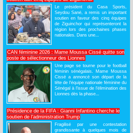
Le président du Casa Sports,
Seydou Sané, a remis un important
soutien en faveur des cinq équipes
de Ziguinchor qui représenteront la
région lors des prochaines phases
nationales. Dans une...
CAN féminine 2026 : Mame Moussa Cissé quitte son
poste de sélectionneur des Lionnes
Une page se tourne pour le football
féminin sénégalais. Mame Moussa
Cissé a annoncé son départ de la
tête de l’équipe nationale féminine du
Sénégal à l’issue de l’élimination des
Lionnes dès la phase...
Présidence de la FIFA : Gianni Infantino cherche le
soutien de l'administration Trump
Fragilisé par une contestation
grandissante à quelques mois de