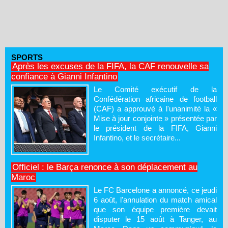
SPORTS
Après les excuses de la FIFA, la CAF renouvelle sa
confiance à Gianni Infantino
Le Comité exécutif de la
Confédération africaine de football
(CAF) a approuvé à l'unanimité la «
Mise à jour conjointe » présentée par
le président de la FIFA, Gianni
Infantino, et le secrétaire...
Officiel : le Barça renonce à son déplacement au
Maroc
Le FC Barcelone a annoncé, ce jeudi
6 août, l'annulation du match amical
que son équipe première devait
disputer le 15 août à Tanger, au