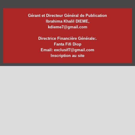
Gérant et Directeur Général de Publication
Ibrahima Khalil DIEME,
kdieme7@gmail.com
Directrice Financière Générale:.
Fanta Fifi Diop
Email: exclusif7@gmail.com
Inscription au site