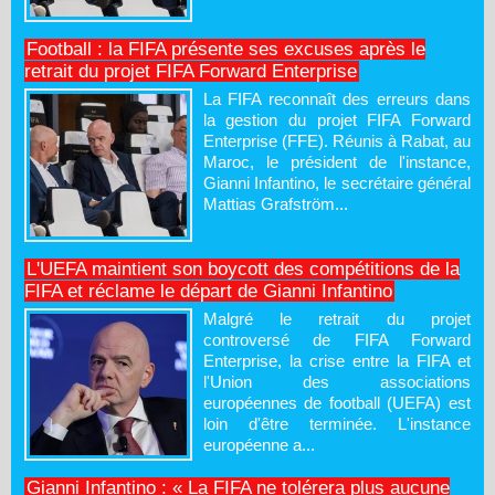
Football : la FIFA présente ses excuses après le
retrait du projet FIFA Forward Enterprise
La FIFA reconnaît des erreurs dans
la gestion du projet FIFA Forward
Enterprise (FFE). Réunis à Rabat, au
Maroc, le président de l'instance,
Gianni Infantino, le secrétaire général
Mattias Grafström...
L'UEFA maintient son boycott des compétitions de la
FIFA et réclame le départ de Gianni Infantino
Malgré le retrait du projet
controversé de FIFA Forward
Enterprise, la crise entre la FIFA et
l'Union des associations
européennes de football (UEFA) est
loin d'être terminée. L'instance
européenne a...
Gianni Infantino : « La FIFA ne tolérera plus aucune