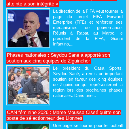
atteinte à son intégrité »
La direction de la FIFA veut tourner la
page du projet FIFA Forward
Enterprise (FFE) et renforcer ses
mécanismes de gouvernance.
Réunis à Rabat, au Maroc, le
président de la FIFA, Gianni
Infantino,...
Phases nationales : Seydou Sané a apporté son
soutien aux cinq équipes de Ziguinchor
Le président du Casa Sports,
Seydou Sané, a remis un important
soutien en faveur des cinq équipes
de Ziguinchor qui représenteront la
région lors des prochaines phases
nationales. Dans une...
CAN féminine 2026 : Mame Moussa Cissé quitte son
poste de sélectionneur des Lionnes
Une page se tourne pour le football