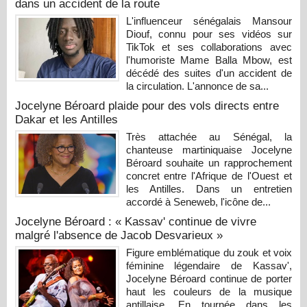
dans un accident de la route
L'influenceur sénégalais Mansour
Diouf, connu pour ses vidéos sur
TikTok et ses collaborations avec
l'humoriste Mame Balla Mbow, est
décédé des suites d'un accident de
la circulation. L'annonce de sa...
Jocelyne Béroard plaide pour des vols directs entre
Dakar et les Antilles
Très attachée au Sénégal, la
chanteuse martiniquaise Jocelyne
Béroard souhaite un rapprochement
concret entre l'Afrique de l'Ouest et
les Antilles. Dans un entretien
accordé à Seneweb, l'icône de...
Jocelyne Béroard : « Kassav' continue de vivre
malgré l'absence de Jacob Desvarieux »
Figure emblématique du zouk et voix
féminine légendaire de Kassav',
Jocelyne Béroard continue de porter
haut les couleurs de la musique
antillaise. En tournée dans les