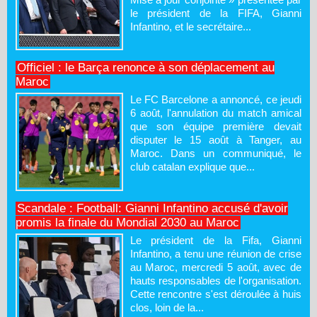
le président de la FIFA, Gianni
Infantino, et le secrétaire...
Officiel : le Barça renonce à son déplacement au
Maroc
Le FC Barcelone a annoncé, ce jeudi
6 août, l'annulation du match amical
que son équipe première devait
disputer le 15 août à Tanger, au
Maroc. Dans un communiqué, le
club catalan explique que...
Scandale : Football: Gianni Infantino accusé d'avoir
promis la finale du Mondial 2030 au Maroc
Le président de la Fifa, Gianni
Infantino, a tenu une réunion de crise
au Maroc, mercredi 5 août, avec de
hauts responsables de l'organisation.
Cette rencontre s'est déroulée à huis
clos, loin de la...