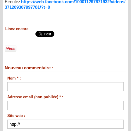
Ecoutez
https://web.facebook.com/100011297671932/videos/
371209307997781/?t=0
Lisez encore
Nouveau commentaire :
Nom * :
Adresse email (non publiée) * :
Site web :