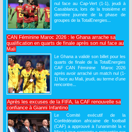
nul face au Cap-Vert (1-1), jeudi à
Casablanca, lors de la troisième et
dernière journée de la phase de
groupes de la TotalEnergies...
CAN Féminine Maroc 2026 : le Ghana arrache sa
qualification en quarts de finale après son nul face au
Mali
Le Ghana a validé son billet pour les
quarts de finale de la TotalEnergies
CAF CAN Féminine Maroc 2026
après avoir arraché un match nul (1-
1) face au Mali, jeudi, au terme d'une
rencontre...
Après les excuses de la FIFA, la CAF renouvelle sa
confiance à Gianni Infantino
Le Comité exécutif de la
Confédération africaine de football
(CAF) a approuvé à l'unanimité la «
Mise à jour conjointe » présentée par