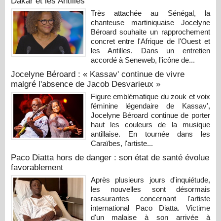
Dakar et les Antilles
Très attachée au Sénégal, la
chanteuse martiniquaise Jocelyne
Béroard souhaite un rapprochement
concret entre l'Afrique de l'Ouest et
les Antilles. Dans un entretien
accordé à Seneweb, l'icône de...
Jocelyne Béroard : « Kassav' continue de vivre
malgré l'absence de Jacob Desvarieux »
Figure emblématique du zouk et voix
féminine légendaire de Kassav',
Jocelyne Béroard continue de porter
haut les couleurs de la musique
antillaise. En tournée dans les
Caraïbes, l'artiste...
Paco Diatta hors de danger : son état de santé évolue
favorablement
Après plusieurs jours d'inquiétude,
les nouvelles sont désormais
rassurantes concernant l'artiste
international Paco Diatta. Victime
d'un malaise à son arrivée à