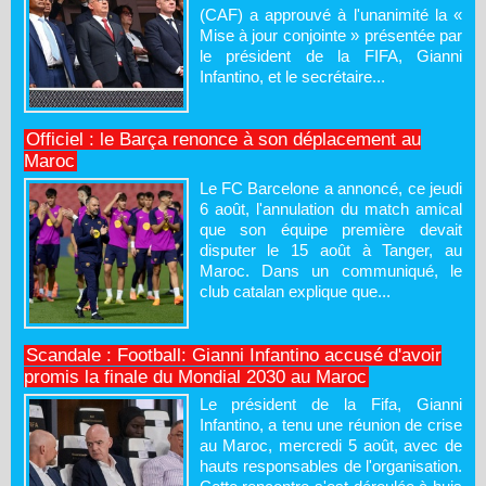
(CAF) a approuvé à l'unanimité la «
Mise à jour conjointe » présentée par
le président de la FIFA, Gianni
Infantino, et le secrétaire...
Officiel : le Barça renonce à son déplacement au
Maroc
Le FC Barcelone a annoncé, ce jeudi
6 août, l'annulation du match amical
que son équipe première devait
disputer le 15 août à Tanger, au
Maroc. Dans un communiqué, le
club catalan explique que...
Scandale : Football: Gianni Infantino accusé d'avoir
promis la finale du Mondial 2030 au Maroc
Le président de la Fifa, Gianni
Infantino, a tenu une réunion de crise
au Maroc, mercredi 5 août, avec de
hauts responsables de l'organisation.