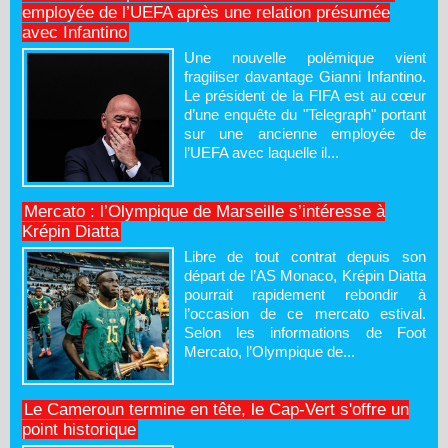
employée de l’UEFA après une relation présumée
avec Infantino
Une nouvelle polémique vient
fragiliser davantage Gianni Infantino.
Le président de la FIFA est au cœur
d’une enquête du "Telegraph" portant
sur une ancienne employée de
l’UEFA avec laquelle il...
Mercato : l’Olympique de Marseille s’intéresse à
Krépin Diatta
Libre de tout contrat depuis son
départ de l’AS Monaco, Krépin Diatta
pourrait rapidement rebondir à
l’occasion de ce mercato estival.
Selon les informations de Foot
Mercato, l’Olympique de...
Le Cameroun termine en tête, le Cap-Vert s'offre un
point historique