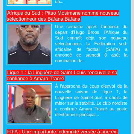
un...
Afrique du Sud : Pitso Mosimane nommé nouveau
sélectionneur des Bafana Bafana
Une semaine après l’annonce du
départ d’Hugo Broos, l’Afrique du
Sud connaît déjà son nouveau
sélectionneur. La Fédération sud-
africaine de football (SAFA) a
annoncé ce samedi 8 août la
nomination de...
Ligue 1 : la Linguère de Saint-Louis renouvelle sa
confiance à Amara Traoré
À l’approche du coup d’envoi de la
nouvelle saison de Ligue 1, la
Linguère de Saint-Louis a choisi de
miser sur la stabilité. Le club nordiste
a confirmé Amara Traoré au poste
d’entraîneur principal...
FIFA : Une importante indemnité versée à une ex-