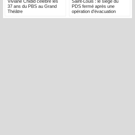
Viviane Chidid célèbre les
Saint-Louis : le siège du
37 ans du PBS au Grand
PDS fermé après une
Théâtre
opération d’évacuation