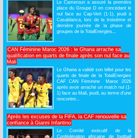
Le Cameroun a assuré la première
place du Groupe D en concédant le
nul face au Cap-Vert (1-1), jeudi à
Casablanca, lors de la troisième et
dernière journée de la phase de
groupes de la TotalEnergies...
CAN Féminine Maroc 2026 : le Ghana arrache sa
qualification en quarts de finale après son nul face au
Mali
Le Ghana a validé son billet pour les
quarts de finale de la TotalEnergies
CAF CAN Féminine Maroc 2026
après avoir arraché un match nul (1-
1) face au Mali, jeudi, au terme d'une
rencontre...
Après les excuses de la FIFA, la CAF renouvelle sa
confiance à Gianni Infantino
Le Comité exécutif de la
Confédération africaine de football