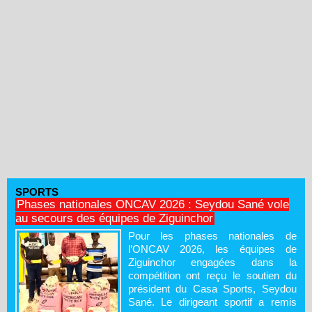
SPORTS
Phases nationales ONCAV 2026 : Seydou Sané vole
au secours des équipes de Ziguinchor
Pour les phases nationales de
l’ONCAV 2026, les équipes de
Ziguinchor engagées dans la
compétition ont reçu le soutien du
président du Casa Sports, Seydou
Sané. Le dirigeant sportif a remis