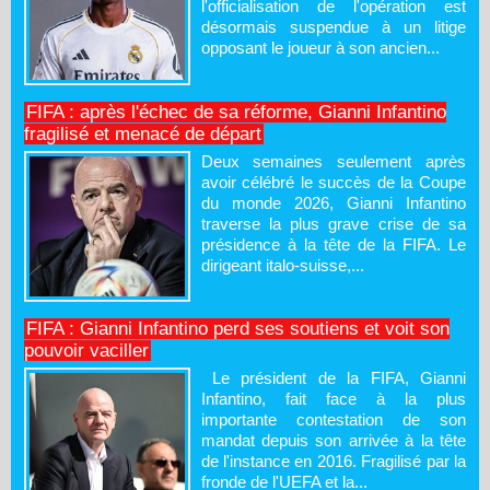
l'officialisation de l'opération est
désormais suspendue à un litige
opposant le joueur à son ancien...
FIFA : après l'échec de sa réforme, Gianni Infantino
fragilisé et menacé de départ
Deux semaines seulement après
avoir célébré le succès de la Coupe
du monde 2026, Gianni Infantino
traverse la plus grave crise de sa
présidence à la tête de la FIFA. Le
dirigeant italo-suisse,...
FIFA : Gianni Infantino perd ses soutiens et voit son
pouvoir vaciller
Le président de la FIFA, Gianni
Infantino, fait face à la plus
importante contestation de son
mandat depuis son arrivée à la tête
de l'instance en 2016. Fragilisé par la
fronde de l'UEFA et la...