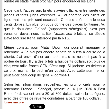
rendre au stade mardi prochain pour encourager les Lions.
Cependant, l’accès aux billets s’avère difficile, entre rareté des
places et tarifs jugés excessifs. « J’ai cherché des billets en
ligne mais les prix sont excessifs. Certains coûtent mille deux
cents dollars. En plus, on vous donne des places lointaines. Vu
que le douzième Gaïndé (supporters sénégalais) n’est pas
venu, on devait nous faciliter l’accès aux billets », se désole
Baye Moussé Keïta, interrogé par la RTS.
Même constat pour Matar Diouf, qui pourrait manquer la
rencontre. « Je n’ai pas encore acheté de billets à cause de la
cherté. J’ai envie d’aller au stade, mais ils ne sont pas à la
portée de tous. Il y a des billets à huit cents dollars, soit plus de
cinq cent mille francs CFA. C’est trop. Si j’achète les tickets à
ce prix, ma famille peut m’en vouloir. Avec cette somme, on
peut aider beaucoup de gens », confie-t-il.
Selon les informations recueillies, les prix officiels pour la
rencontre France – Sénégal, prévue le 16 juin 2026 à East
Rutherford, varient entre 80 et 800 dollars selon la catégorie,
avec des offres de revente constatées à partir de 168 dollars.
Lisez encore