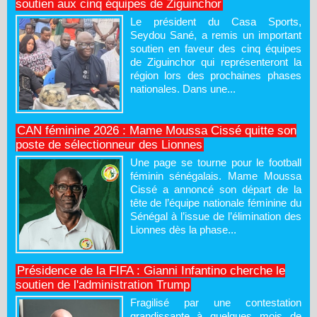
soutien aux cinq équipes de Ziguinchor
Le président du Casa Sports,
Seydou Sané, a remis un important
soutien en faveur des cinq équipes
de Ziguinchor qui représenteront la
région lors des prochaines phases
nationales. Dans une...
CAN féminine 2026 : Mame Moussa Cissé quitte son
poste de sélectionneur des Lionnes
Une page se tourne pour le football
féminin sénégalais. Mame Moussa
Cissé a annoncé son départ de la
tête de l’équipe nationale féminine du
Sénégal à l’issue de l’élimination des
Lionnes dès la phase...
Présidence de la FIFA : Gianni Infantino cherche le
soutien de l'administration Trump
Fragilisé par une contestation
grandissante à quelques mois de