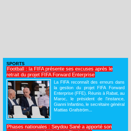
SPORTS
Football : la FIFA présente ses excuses après le
retrait du projet FIFA Forward Enterprise
La FIFA reconnaît des erreurs dans
la gestion du projet FIFA Forward
Enterprise (FFE). Réunis à Rabat, au
Maroc, le président de l'instance,
Gianni Infantino, le secrétaire général
Mattias Grafström...
Phases nationales : Seydou Sané a apporté son