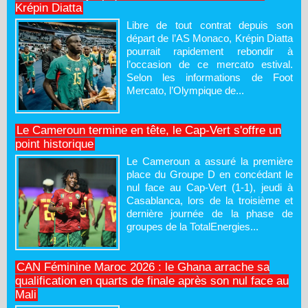
Krépin Diatta
Libre de tout contrat depuis son
départ de l’AS Monaco, Krépin Diatta
pourrait rapidement rebondir à
l’occasion de ce mercato estival.
Selon les informations de Foot
Mercato, l’Olympique de...
Le Cameroun termine en tête, le Cap-Vert s'offre un
point historique
Le Cameroun a assuré la première
place du Groupe D en concédant le
nul face au Cap-Vert (1-1), jeudi à
Casablanca, lors de la troisième et
dernière journée de la phase de
groupes de la TotalEnergies...
CAN Féminine Maroc 2026 : le Ghana arrache sa
qualification en quarts de finale après son nul face au
Mali