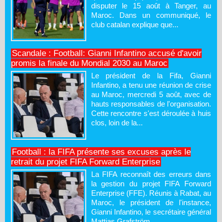
disputer le 15 août à Tanger, au
Maroc. Dans un communiqué, le
club catalan explique que...
Scandale : Football: Gianni Infantino accusé d'avoir
promis la finale du Mondial 2030 au Maroc
Le président de la Fifa, Gianni
Infantino, a tenu une réunion de crise
au Maroc, mercredi 5 août, avec de
hauts responsables de l'organisation.
Cette rencontre s'est déroulée à huis
clos, loin de la...
Football : la FIFA présente ses excuses après le
retrait du projet FIFA Forward Enterprise
La FIFA reconnaît des erreurs dans
la gestion du projet FIFA Forward
Enterprise (FFE). Réunis à Rabat, au
Maroc, le président de l'instance,
Gianni Infantino, le secrétaire général
Mattias Grafström...