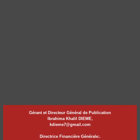
Gérant et Directeur Général de Publication
Ibrahima Khalil DIEME,
kdieme7@gmail.com
Directrice Financière Générale:.