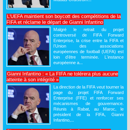
L'UEFA maintient son boycott des compétitions de la
FIFA et réclame le départ de Gianni Infantino
Malgré le retrait du projet
controversé de FIFA Forward
Enterprise, la crise entre la FIFA et
l'Union des associations
européennes de football (UEFA) est
loin d'être terminée. L'instance
européenne a...
Gianni Infantino : « La FIFA ne tolérera plus aucune
atteinte à son intégrité »
La direction de la FIFA veut tourner la
page du projet FIFA Forward
Enterprise (FFE) et renforcer ses
mécanismes de gouvernance.
Réunis à Rabat, au Maroc, le
président de la FIFA, Gianni
Infantino,...