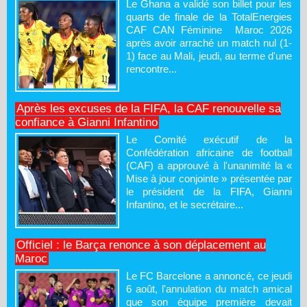
Le Ghana a validé son billet pour les
quarts de finale de la TotalEnergies
CAF CAN Féminine Maroc 2026
après avoir arraché un match nul (1-
1) face au Mali, jeudi, au terme d'une
rencontre...
Après les excuses de la FIFA, la CAF renouvelle sa
confiance à Gianni Infantino
Le Comité exécutif de la
Confédération africaine de football
(CAF) a approuvé à l'unanimité la «
Mise à jour conjointe » présentée par
le président de la FIFA, Gianni
Infantino, et le secrétaire...
Officiel : le Barça renonce à son déplacement au
Maroc
Le FC Barcelone a annoncé, ce jeudi
6 août, l'annulation du match amical
que son équipe première devait