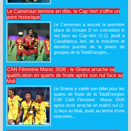
Le Cameroun termine en tête, le Cap-Vert s'offre un
point historique
Le Cameroun a assuré la première
place du Groupe D en concédant le
nul face au Cap-Vert (1-1), jeudi à
Casablanca, lors de la troisième et
dernière journée de la phase de
groupes de la TotalEnergies...
CAN Féminine Maroc 2026 : le Ghana arrache sa
qualification en quarts de finale après son nul face au
Mali
Le Ghana a validé son billet pour les
quarts de finale de la TotalEnergies
CAF CAN Féminine Maroc 2026
après avoir arraché un match nul (1-
1) face au Mali, jeudi, au terme d'une
rencontre...