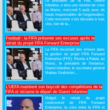
Le président de la Fifa, Gianni
Infantino, a tenu une réunion de crise
au Maroc, mercredi 5 août, avec de
hauts responsables de l'organisation.
Cette rencontre s'est déroulée à huis
clos, loin de la...
Football : la FIFA présente ses excuses après le
retrait du projet FIFA Forward Enterprise
La FIFA reconnaît des erreurs dans
la gestion du projet FIFA Forward
Enterprise (FFE). Réunis à Rabat, au
Maroc, le président de l'instance,
Gianni Infantino, le secrétaire général
Mattias Grafström...
L'UEFA maintient son boycott des compétitions de la
FIFA et réclame le départ de Gianni Infantino
Malgré le retrait du projet
controversé de FIFA Forward
Enterprise, la crise entre la FIFA et