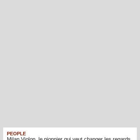
PEOPLE
Milan Violon, le pionnier qui veut changer les regards