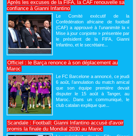
Après les excuses de la FIFA, la CAF renouvelle sa
confiance à Gianni Infantino
Le Comité exécutif de la
Confédération africaine de football
(CAF) a approuvé à l'unanimité la «
Mise à jour conjointe » présentée par
le président de la FIFA, Gianni
Infantino, et le secrétaire...
Officiel : le Barça renonce à son déplacement au
Maroc
Le FC Barcelone a annoncé, ce jeudi
6 août, l'annulation du match amical
que son équipe première devait
disputer le 15 août à Tanger, au
Maroc. Dans un communiqué, le
club catalan explique que...
Scandale : Football: Gianni Infantino accusé d'avoir
promis la finale du Mondial 2030 au Maroc