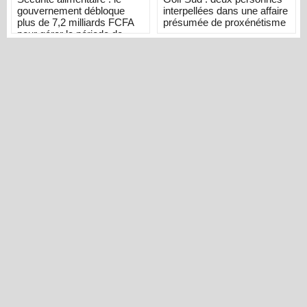
gouvernement débloque
interpellées dans une affaire
plus de 7,2 milliards FCFA
présumée de proxénétisme
pour gérer la période de
soudure