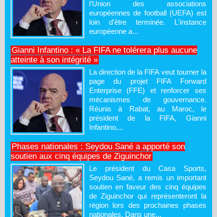
l'Union des associations
européennes de football (UEFA) est
loin d'être terminée. L'instance
européenne a...
Gianni Infantino : « La FIFA ne tolérera plus aucune
atteinte à son intégrité »
La direction de la FIFA veut tourner la
page du projet FIFA Forward
Enterprise (FFE) et renforcer ses
mécanismes de gouvernance.
Réunis à Rabat, au Maroc, le
président de la FIFA, Gianni
Infantino,...
Phases nationales : Seydou Sané a apporté son
soutien aux cinq équipes de Ziguinchor
Le président du Casa Sports,
Seydou Sané, a remis un important
soutien en faveur des cinq équipes
de Ziguinchor qui représenteront la
région lors des prochaines phases
nationales. Dans une...