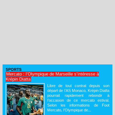
SPORTS
Mercato : l’Olympique de Marseille s’intéresse à
Krépin Diatta
Libre de tout contrat depuis son
départ de l’AS Monaco, Krépin Diatta
pourrait rapidement rebondir à
l’occasion de ce mercato estival.
Selon les informations de Foot
Mercato, l’Olympique de...