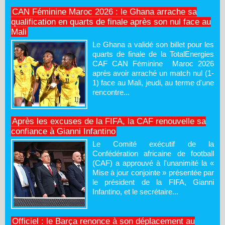
CAN Féminine Maroc 2026 : le Ghana arrache sa
qualification en quarts de finale après son nul face au
Mali
Le Ghana a validé son billet pour les
quarts de finale de la TotalEnergies
CAF CAN Féminine Maroc 2026
après avoir arraché un match nul (1-
1) face au Mali, jeudi, au terme d'une
rencontre...
Après les excuses de la FIFA, la CAF renouvelle sa
confiance à Gianni Infantino
Le Comité exécutif de la
Confédération africaine de football
(CAF) a approuvé à l'unanimité la «
Mise à jour conjointe » présentée par
le président de la FIFA, Gianni
Infantino, et le secrétaire...
Officiel : le Barça renonce à son déplacement au