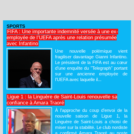
SPORTS
FIFA : Une importante indemnité versée à une ex-
employée de l’UEFA après une relation présumée
avec Infantino
Une nouvelle polémique vient
fragiliser davantage Gianni Infantino.
Le président de la FIFA est au cœur
d’une enquête du "Telegraph" portant
sur une ancienne employée de
l’UEFA avec laquelle il...
Ligue 1 : la Linguère de Saint-Louis renouvelle sa
confiance à Amara Traoré
À l’approche du coup d’envoi de la
nouvelle saison de Ligue 1, la
Linguère de Saint-Louis a choisi de
miser sur la stabilité. Le club nordiste
a confirmé Amara Traoré au poste