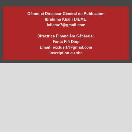
Gérant et Directeur Général de Publication
Ibrahima Khalil DIEME,
kdieme7@gmail.com
Directrice Financière Générale:.
Fanta Fifi Diop
Email: exclusif7@gmail.com
Inscription au site