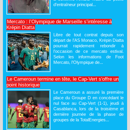
d’entraîneur principal...
Mercato : l’Olympique de Marseille s’intéresse à
Krépin Diatta
Libre de tout contrat depuis son
départ de l’AS Monaco, Krépin Diatta
pourrait rapidement rebondir à
l’occasion de ce mercato estival.
Selon les informations de Foot
Mercato, l’Olympique de...
Le Cameroun termine en tête, le Cap-Vert s'offre un
point historique
Le Cameroun a assuré la première
place du Groupe D en concédant le
nul face au Cap-Vert (1-1), jeudi à
Casablanca, lors de la troisième et
dernière journée de la phase de
groupes de la TotalEnergies...