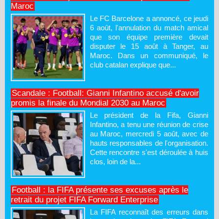
Maroc
Le FC Barcelone a annoncé, ce jeudi
6 août, l'annulation du match amical
que son équipe première devait
disputer le 15 août à Tanger, au
Maroc. Dans un communiqué, le
club catalan explique que...
Scandale : Football: Gianni Infantino accusé d'avoir
promis la finale du Mondial 2030 au Maroc
Le président de la Fifa, Gianni
Infantino, a tenu une réunion de crise
au Maroc, mercredi 5 août, avec de
hauts responsables de l'organisation.
Cette rencontre s'est déroulée à huis
clos, loin de la...
Football : la FIFA présente ses excuses après le
retrait du projet FIFA Forward Enterprise
La FIFA reconnaît des erreurs dans