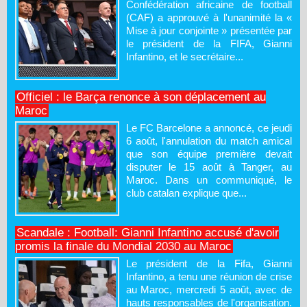
Confédération africaine de football
(CAF) a approuvé à l'unanimité la «
Mise à jour conjointe » présentée par
le président de la FIFA, Gianni
Infantino, et le secrétaire...
Officiel : le Barça renonce à son déplacement au
Maroc
Le FC Barcelone a annoncé, ce jeudi
6 août, l'annulation du match amical
que son équipe première devait
disputer le 15 août à Tanger, au
Maroc. Dans un communiqué, le
club catalan explique que...
Scandale : Football: Gianni Infantino accusé d'avoir
promis la finale du Mondial 2030 au Maroc
Le président de la Fifa, Gianni
Infantino, a tenu une réunion de crise
au Maroc, mercredi 5 août, avec de
hauts responsables de l'organisation.