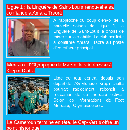
Ligue 1 : la Linguère de Saint-Louis renouvelle sa
confiance à Amara Traoré
À l’approche du coup d’envoi de la
nouvelle saison de Ligue 1, la
Linguère de Saint-Louis a choisi de
miser sur la stabilité. Le club nordiste
a confirmé Amara Traoré au poste
d’entraîneur principal...
Mercato : l’Olympique de Marseille s’intéresse à
Krépin Diatta
Libre de tout contrat depuis son
départ de l’AS Monaco, Krépin Diatta
pourrait rapidement rebondir à
l’occasion de ce mercato estival.
Selon les informations de Foot
Mercato, l’Olympique de...
Le Cameroun termine en tête, le Cap-Vert s'offre un
point historique