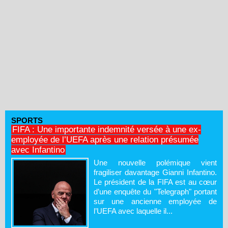
SPORTS
FIFA : Une importante indemnité versée à une ex-
employée de l’UEFA après une relation présumée
avec Infantino
Une nouvelle polémique vient
fragiliser davantage Gianni Infantino.
Le président de la FIFA est au cœur
d’une enquête du "Telegraph" portant
sur une ancienne employée de
l’UEFA avec laquelle il...