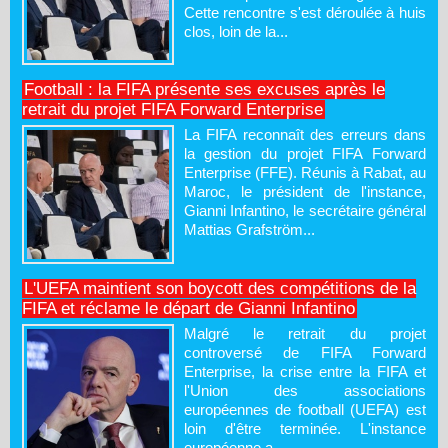
Cette rencontre s'est déroulée à huis
clos, loin de la...
Football : la FIFA présente ses excuses après le
retrait du projet FIFA Forward Enterprise
La FIFA reconnaît des erreurs dans
la gestion du projet FIFA Forward
Enterprise (FFE). Réunis à Rabat, au
Maroc, le président de l'instance,
Gianni Infantino, le secrétaire général
Mattias Grafström...
L'UEFA maintient son boycott des compétitions de la
FIFA et réclame le départ de Gianni Infantino
Malgré le retrait du projet
controversé de FIFA Forward
Enterprise, la crise entre la FIFA et
l'Union des associations
européennes de football (UEFA) est
loin d'être terminée. L'instance
européenne a...