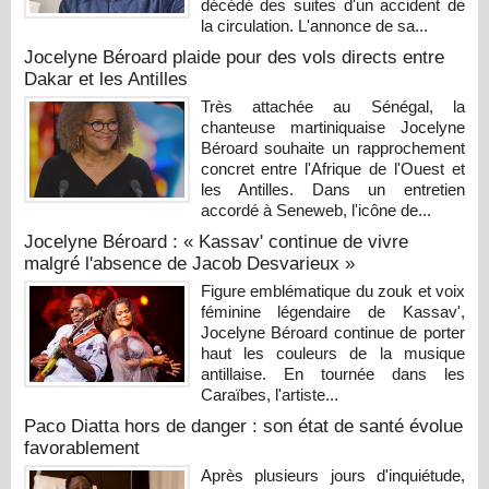
décédé des suites d'un accident de
la circulation. L'annonce de sa...
Jocelyne Béroard plaide pour des vols directs entre
Dakar et les Antilles
Très attachée au Sénégal, la
chanteuse martiniquaise Jocelyne
Béroard souhaite un rapprochement
concret entre l'Afrique de l'Ouest et
les Antilles. Dans un entretien
accordé à Seneweb, l'icône de...
Jocelyne Béroard : « Kassav' continue de vivre
malgré l'absence de Jacob Desvarieux »
Figure emblématique du zouk et voix
féminine légendaire de Kassav',
Jocelyne Béroard continue de porter
haut les couleurs de la musique
antillaise. En tournée dans les
Caraïbes, l'artiste...
Paco Diatta hors de danger : son état de santé évolue
favorablement
Après plusieurs jours d'inquiétude,