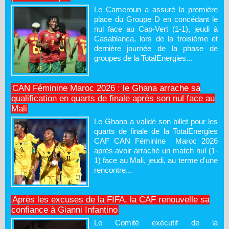
Le Cameroun a assuré la première
place du Groupe D en concédant le
nul face au Cap-Vert (1-1), jeudi à
Casablanca, lors de la troisième et
dernière journée de la phase de
groupes de la TotalEnergies...
CAN Féminine Maroc 2026 : le Ghana arrache sa
qualification en quarts de finale après son nul face au
Mali
Le Ghana a validé son billet pour les
quarts de finale de la TotalEnergies
CAF CAN Féminine Maroc 2026
après avoir arraché un match nul (1-
1) face au Mali, jeudi, au terme d'une
rencontre...
Après les excuses de la FIFA, la CAF renouvelle sa
confiance à Gianni Infantino
Le Comité exécutif de la