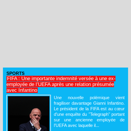
SPORTS
FIFA : Une importante indemnité versée à une ex-
employée de l’UEFA après une relation présumée
avec Infantino
Une nouvelle polémique vient
fragiliser davantage Gianni Infantino.
Le président de la FIFA est au cœur
d’une enquête du "Telegraph" portant
sur une ancienne employée de
l’UEFA avec laquelle il...