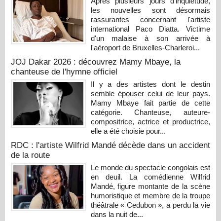
Après plusieurs jours d'inquiétude,
les nouvelles sont désormais
rassurantes concernant l'artiste
international Paco Diatta. Victime
d'un malaise à son arrivée à
l'aéroport de Bruxelles-Charleroi...
JOJ Dakar 2026 : découvrez Mamy Mbaye, la
chanteuse de l'hymne officiel
Il y a des artistes dont le destin
semble épouser celui de leur pays.
Mamy Mbaye fait partie de cette
catégorie. Chanteuse, auteure-
compositrice, actrice et productrice,
elle a été choisie pour...
RDC : l'artiste Wilfrid Mandé décède dans un accident
de la route
Le monde du spectacle congolais est
en deuil. La comédienne Wilfrid
Mandé, figure montante de la scène
humoristique et membre de la troupe
théâtrale « Cedubon », a perdu la vie
dans la nuit de...