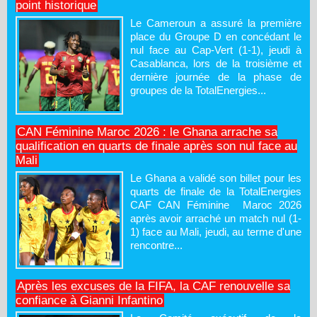
point historique
Le Cameroun a assuré la première
place du Groupe D en concédant le
nul face au Cap-Vert (1-1), jeudi à
Casablanca, lors de la troisième et
dernière journée de la phase de
groupes de la TotalEnergies...
CAN Féminine Maroc 2026 : le Ghana arrache sa
qualification en quarts de finale après son nul face au
Mali
Le Ghana a validé son billet pour les
quarts de finale de la TotalEnergies
CAF CAN Féminine Maroc 2026
après avoir arraché un match nul (1-
1) face au Mali, jeudi, au terme d'une
rencontre...
Après les excuses de la FIFA, la CAF renouvelle sa
confiance à Gianni Infantino