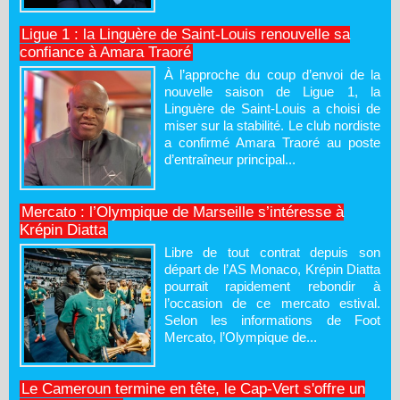
Ligue 1 : la Linguère de Saint-Louis renouvelle sa
confiance à Amara Traoré
À l’approche du coup d’envoi de la
nouvelle saison de Ligue 1, la
Linguère de Saint-Louis a choisi de
miser sur la stabilité. Le club nordiste
a confirmé Amara Traoré au poste
d’entraîneur principal...
Mercato : l’Olympique de Marseille s’intéresse à
Krépin Diatta
Libre de tout contrat depuis son
départ de l’AS Monaco, Krépin Diatta
pourrait rapidement rebondir à
l’occasion de ce mercato estival.
Selon les informations de Foot
Mercato, l’Olympique de...
Le Cameroun termine en tête, le Cap-Vert s'offre un