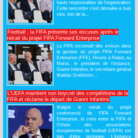
hauts responsables de l'organisation.
Cette rencontre s'est déroulée à huis
clos, loin de la...
Football : la FIFA présente ses excuses après le
retrait du projet FIFA Forward Enterprise
La FIFA reconnaît des erreurs dans
la gestion du projet FIFA Forward
Enterprise (FFE). Réunis à Rabat, au
Maroc, le président de l'instance,
Gianni Infantino, le secrétaire général
Mattias Grafström...
L'UEFA maintient son boycott des compétitions de la
FIFA et réclame le départ de Gianni Infantino
Malgré le retrait du projet
controversé de FIFA Forward
Enterprise, la crise entre la FIFA et
l'Union des associations
européennes de football (UEFA) est
loin d'être terminée. L'instance