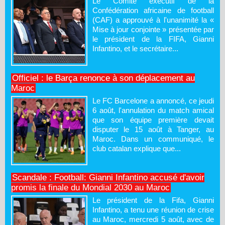
Le Comité exécutif de la
Confédération africaine de football
(CAF) a approuvé à l'unanimité la «
Mise à jour conjointe » présentée par
le président de la FIFA, Gianni
Infantino, et le secrétaire...
Officiel : le Barça renonce à son déplacement au
Maroc
Le FC Barcelone a annoncé, ce jeudi
6 août, l'annulation du match amical
que son équipe première devait
disputer le 15 août à Tanger, au
Maroc. Dans un communiqué, le
club catalan explique que...
Scandale : Football: Gianni Infantino accusé d'avoir
promis la finale du Mondial 2030 au Maroc
Le président de la Fifa, Gianni
Infantino, a tenu une réunion de crise
au Maroc, mercredi 5 août, avec de