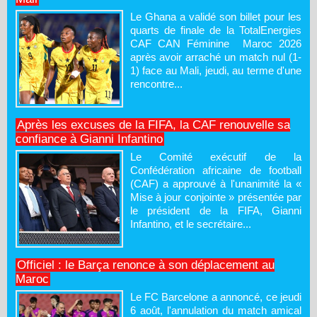
Le Ghana a validé son billet pour les
quarts de finale de la TotalEnergies
CAF CAN Féminine Maroc 2026
après avoir arraché un match nul (1-
1) face au Mali, jeudi, au terme d'une
rencontre...
Après les excuses de la FIFA, la CAF renouvelle sa
confiance à Gianni Infantino
Le Comité exécutif de la
Confédération africaine de football
(CAF) a approuvé à l'unanimité la «
Mise à jour conjointe » présentée par
le président de la FIFA, Gianni
Infantino, et le secrétaire...
Officiel : le Barça renonce à son déplacement au
Maroc
Le FC Barcelone a annoncé, ce jeudi
6 août, l'annulation du match amical