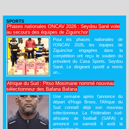
SPORTS
Phases nationales ONCAV 2026 : Seydou Sané vole
au secours des équipes de Ziguinchor
Pour les phases nationales de
l’ONCAV 2026, les équipes de
Ziguinchor engagées dans la
compétition ont reçu le soutien du
président du Casa Sports, Seydou
Sané. Le dirigeant sportif a remis
un...
Afrique du Sud : Pitso Mosimane nommé nouveau
sélectionneur des Bafana Bafana
Une semaine après l’annonce du
départ d’Hugo Broos, l’Afrique du
Sud connaît déjà son nouveau
sélectionneur. La Fédération sud-
africaine de football (SAFA) a
annoncé ce samedi 8 août la