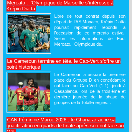
Mercato : l’Olympique de Marseille s’intéresse à
Krépin Diatta
Libre de tout contrat depuis son
départ de l’AS Monaco, Krépin Diatta
pourrait rapidement rebondir à
l’occasion de ce mercato estival.
Selon les informations de Foot
Mercato, l’Olympique de...
Le Cameroun termine en tête, le Cap-Vert s'offre un
point historique
Le Cameroun a assuré la première
place du Groupe D en concédant le
nul face au Cap-Vert (1-1), jeudi à
Casablanca, lors de la troisième et
dernière journée de la phase de
groupes de la TotalEnergies...
CAN Féminine Maroc 2026 : le Ghana arrache sa
qualification en quarts de finale après son nul face au
Mali