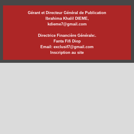
Gérant et Directeur Général de Publication
Ibrahima Khalil DIEME,
kdieme7@gmail.com
Directrice Financière Générale:.
Fanta Fifi Diop
Email: exclusif7@gmail.com
Inscription au site