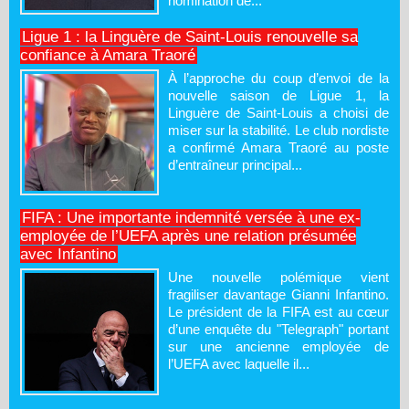
nomination de...
Ligue 1 : la Linguère de Saint-Louis renouvelle sa
confiance à Amara Traoré
À l’approche du coup d’envoi de la
nouvelle saison de Ligue 1, la
Linguère de Saint-Louis a choisi de
miser sur la stabilité. Le club nordiste
a confirmé Amara Traoré au poste
d’entraîneur principal...
FIFA : Une importante indemnité versée à une ex-
employée de l’UEFA après une relation présumée
avec Infantino
Une nouvelle polémique vient
fragiliser davantage Gianni Infantino.
Le président de la FIFA est au cœur
d’une enquête du "Telegraph" portant
sur une ancienne employée de
l’UEFA avec laquelle il...