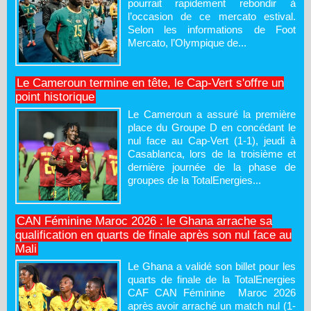
pourrait rapidement rebondir à
l’occasion de ce mercato estival.
Selon les informations de Foot
Mercato, l’Olympique de...
Le Cameroun termine en tête, le Cap-Vert s'offre un
point historique
Le Cameroun a assuré la première
place du Groupe D en concédant le
nul face au Cap-Vert (1-1), jeudi à
Casablanca, lors de la troisième et
dernière journée de la phase de
groupes de la TotalEnergies...
CAN Féminine Maroc 2026 : le Ghana arrache sa
qualification en quarts de finale après son nul face au
Mali
Le Ghana a validé son billet pour les
quarts de finale de la TotalEnergies
CAF CAN Féminine Maroc 2026
après avoir arraché un match nul (1-