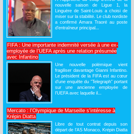
nouvelle saison de Ligue 1, la
Linguère de Saint-Louis a choisi de
miser sur la stabilité. Le club nordiste
a confirmé Amara Traoré au poste
d’entraîneur principal...
FIFA : Une importante indemnité versée à une ex-
employée de l’UEFA après une relation présumée
avec Infantino
Une nouvelle polémique vient
fragiliser davantage Gianni Infantino.
Le président de la FIFA est au cœur
d’une enquête du "Telegraph" portant
sur une ancienne employée de
l’UEFA avec laquelle il...
Mercato : l’Olympique de Marseille s’intéresse à
Krépin Diatta
Libre de tout contrat depuis son
départ de l’AS Monaco, Krépin Diatta