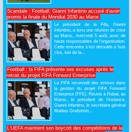
Scandale : Football: Gianni Infantino accusé d'avoir
promis la finale du Mondial 2030 au Maroc
Le président de la Fifa, Gianni
Infantino, a tenu une réunion de crise
au Maroc, mercredi 5 août, avec de
hauts responsables de l'organisation.
Cette rencontre s'est déroulée à huis
clos, loin de la...
Football : la FIFA présente ses excuses après le
retrait du projet FIFA Forward Enterprise
La FIFA reconnaît des erreurs dans
la gestion du projet FIFA Forward
Enterprise (FFE). Réunis à Rabat, au
Maroc, le président de l'instance,
Gianni Infantino, le secrétaire général
Mattias Grafström...
L'UEFA maintient son boycott des compétitions de la