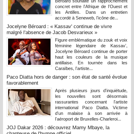
Béroard souhaite un rapprochement
concret entre l'Afrique de l'Ouest et
les Antilles. Dans un entretien
accordé à Seneweb, l'icône de...
Jocelyne Béroard : « Kassav' continue de vivre
malgré l'absence de Jacob Desvarieux »
Figure emblématique du zouk et voix
féminine légendaire de Kassav',
Jocelyne Béroard continue de porter
haut les couleurs de la musique
antillaise. En tournée dans les
Caraïbes, l'artiste...
Paco Diatta hors de danger : son état de santé évolue
favorablement
Après plusieurs jours d'inquiétude,
les nouvelles sont désormais
rassurantes concernant l'artiste
international Paco Diatta. Victime
d'un malaise à son arrivée à
l'aéroport de Bruxelles-Charleroi...
JOJ Dakar 2026 : découvrez Mamy Mbaye, la
chanteuse de l'hymne officiel