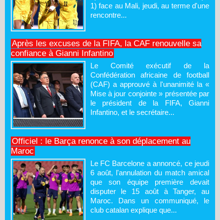
1) face au Mali, jeudi, au terme d'une
rencontre...
Après les excuses de la FIFA, la CAF renouvelle sa
confiance à Gianni Infantino
Le Comité exécutif de la
Confédération africaine de football
(CAF) a approuvé à l'unanimité la «
Mise à jour conjointe » présentée par
le président de la FIFA, Gianni
Infantino, et le secrétaire...
Officiel : le Barça renonce à son déplacement au
Maroc
Le FC Barcelone a annoncé, ce jeudi
6 août, l'annulation du match amical
que son équipe première devait
disputer le 15 août à Tanger, au
Maroc. Dans un communiqué, le
club catalan explique que...