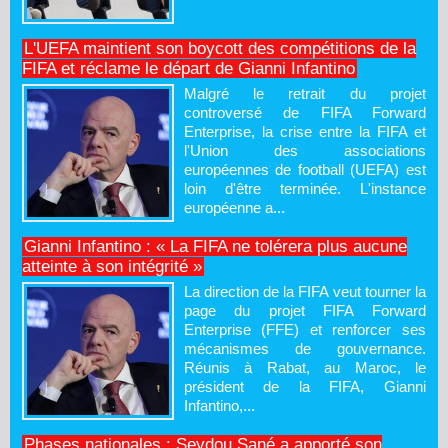
L'UEFA maintient son boycott des compétitions de la
FIFA et réclame le départ de Gianni Infantino
Malgré le retrait du projet
controversé de FIFA Forward
Enterprise, la crise entre la FIFA et
l'Union des associations
européennes de football (UEFA) est
loin d'être terminée. L'instance
européenne a...
Gianni Infantino : « La FIFA ne tolérera plus aucune
atteinte à son intégrité »
La direction de la FIFA veut tourner la
page du projet FIFA Forward
Enterprise (FFE) et renforcer ses
mécanismes de gouvernance.
Réunis à Rabat, au Maroc, le
président de la FIFA, Gianni
Infantino,...
Phases nationales : Seydou Sané a apporté son