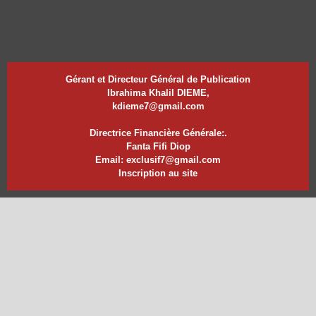
Gérant et Directeur Général de Publication
Ibrahima Khalil DIEME,
kdieme7@gmail.com
Directrice Financière Générale:.
Fanta Fifi Diop
Email: exclusif7@gmail.com
Inscription au site