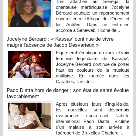
Très attachée au Sénégal, la
chanteuse martiniquaise Jocelyne
Béroard souhaite un rapprochement
concret entre l'Afrique de l'Ouest et
les Antilles. Dans un entretien
accordé à Seneweb, l'icône de...
Jocelyne Béroard : « Kassav' continue de vivre
malgré l'absence de Jacob Desvarieux »
Figure emblématique du zouk et voix
féminine légendaire de Kassav',
Jocelyne Béroard continue de porter
haut les couleurs de la musique
antillaise. En tournée dans les
Caraïbes, l'artiste...
Paco Diatta hors de danger : son état de santé évolue
favorablement
Après plusieurs jours d'inquiétude,
les nouvelles sont désormais
rassurantes concernant l'artiste
international Paco Diatta. Victime
d'un malaise à son arrivée à
l'aéroport de Bruxelles-Charleroi...