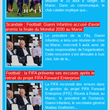
disputer le 15 août à Tanger, au
Maroc. Dans un communiqué, le
club catalan explique que...
Scandale : Football: Gianni Infantino accusé d'avoir
promis la finale du Mondial 2030 au Maroc
Le président de la Fifa, Gianni
Infantino, a tenu une réunion de crise
au Maroc, mercredi 5 août, avec de
hauts responsables de l'organisation.
Cette rencontre s'est déroulée à huis
clos, loin de la...
Football : la FIFA présente ses excuses après le
retrait du projet FIFA Forward Enterprise
La FIFA reconnaît des erreurs dans
la gestion du projet FIFA Forward
Enterprise (FFE). Réunis à Rabat, au
Maroc, le président de l'instance,
Gianni Infantino, le secrétaire général
Mattias Grafström...