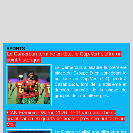
SPORTS
Le Cameroun termine en tête, le Cap-Vert s'offre un
point historique
Le Cameroun a assuré la première
place du Groupe D en concédant le
nul face au Cap-Vert (1-1), jeudi à
Casablanca, lors de la troisième et
dernière journée de la phase de
groupes de la TotalEnergies...
CAN Féminine Maroc 2026 : le Ghana arrache sa
qualification en quarts de finale après son nul face au
Mali
Le Ghana a validé son billet pour les