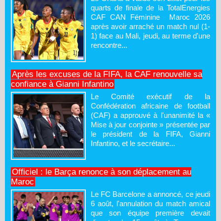
quarts de finale de la TotalEnergies
CAF CAN Féminine Maroc 2026
après avoir arraché un match nul (1-
1) face au Mali, jeudi, au terme d'une
rencontre...
Après les excuses de la FIFA, la CAF renouvelle sa
confiance à Gianni Infantino
Le Comité exécutif de la
Confédération africaine de football
(CAF) a approuvé à l'unanimité la «
Mise à jour conjointe » présentée par
le président de la FIFA, Gianni
Infantino, et le secrétaire...
Officiel : le Barça renonce à son déplacement au
Maroc
Le FC Barcelone a annoncé, ce jeudi
6 août, l'annulation du match amical
que son équipe première devait