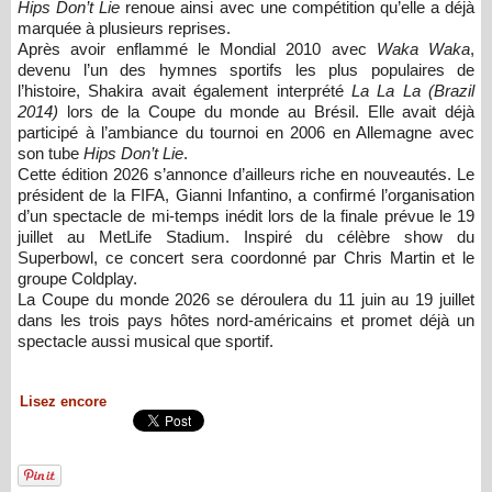
Hips Don’t Lie
renoue ainsi avec une compétition qu’elle a déjà
marquée à plusieurs reprises.
Après avoir enflammé le Mondial 2010 avec
Waka Waka
,
devenu l’un des hymnes sportifs les plus populaires de
l’histoire, Shakira avait également interprété
La La La (Brazil
2014)
lors de la Coupe du monde au Brésil. Elle avait déjà
participé à l’ambiance du tournoi en 2006 en Allemagne avec
son tube
Hips Don’t Lie
.
Cette édition 2026 s’annonce d’ailleurs riche en nouveautés. Le
président de la
FIFA
,
Gianni Infantino
, a confirmé l’organisation
d’un spectacle de mi-temps inédit lors de la finale prévue le 19
juillet au
MetLife Stadium
. Inspiré du célèbre show du
Superbowl, ce concert sera coordonné par
Chris Martin
et le
groupe
Coldplay
.
La Coupe du monde 2026 se déroulera du 11 juin au 19 juillet
dans les trois pays hôtes nord-américains et promet déjà un
spectacle aussi musical que sportif.
Lisez encore