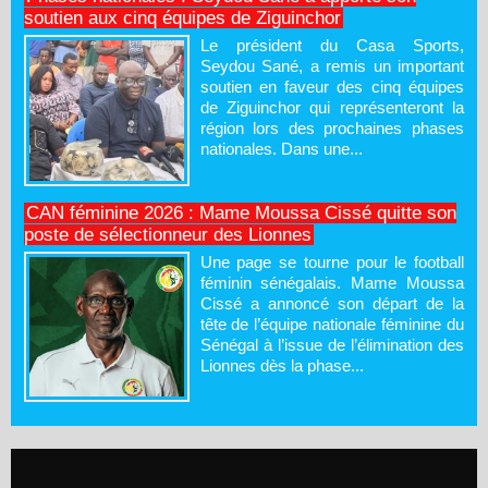
soutien aux cinq équipes de Ziguinchor
Le président du Casa Sports,
Seydou Sané, a remis un important
soutien en faveur des cinq équipes
de Ziguinchor qui représenteront la
région lors des prochaines phases
nationales. Dans une...
CAN féminine 2026 : Mame Moussa Cissé quitte son
poste de sélectionneur des Lionnes
Une page se tourne pour le football
féminin sénégalais. Mame Moussa
Cissé a annoncé son départ de la
tête de l’équipe nationale féminine du
Sénégal à l’issue de l’élimination des
Lionnes dès la phase...