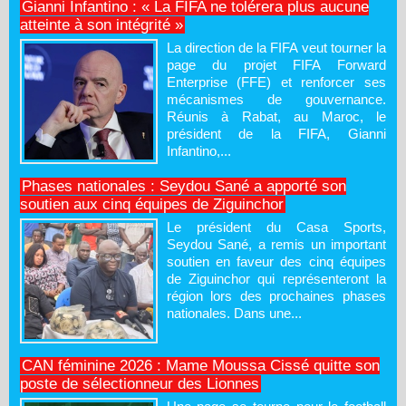
Gianni Infantino : « La FIFA ne tolérera plus aucune
atteinte à son intégrité »
La direction de la FIFA veut tourner la
page du projet FIFA Forward
Enterprise (FFE) et renforcer ses
mécanismes de gouvernance.
Réunis à Rabat, au Maroc, le
président de la FIFA, Gianni
Infantino,...
Phases nationales : Seydou Sané a apporté son
soutien aux cinq équipes de Ziguinchor
Le président du Casa Sports,
Seydou Sané, a remis un important
soutien en faveur des cinq équipes
de Ziguinchor qui représenteront la
région lors des prochaines phases
nationales. Dans une...
CAN féminine 2026 : Mame Moussa Cissé quitte son
poste de sélectionneur des Lionnes