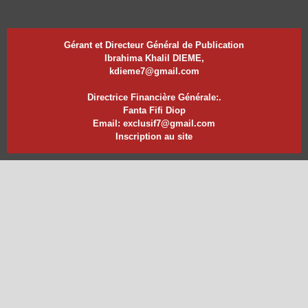
Gérant et Directeur Général de Publication
Ibrahima Khalil DIEME,
kdieme7@gmail.com
Directrice Financière Générale:.
Fanta Fifi Diop
Email: exclusif7@gmail.com
Inscription au site