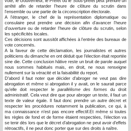
vote, le Gouverneur, le Préfet ou le Sous-préfet peut prendre un
arrêté afin de retarder l'heure de clôture du scrutin dans
l'ensemble ou une partie de la circonscription électorale.
A l'étranger, le chef de la représentation diplomatique ou
consulaire peut prendre une décision afin d'avancer l'heure
d'ouverture ou de retarder l'heure de clôture du scrutin, selon
les spécificités locales.
Ces décisions sont aussitôt affichées à l'entrée des bureaux de
vote concernés.
A la faveur de cette déclamation, les journalistes et autres
politiciens du dimanche en ont déduit que l’élection était reportée
sine die. Cette conclusion hâtive reste un bruit de parole auquel
nous sommes habitués mais, en droit, ne nous renseigne
nullement sur la véracité et la faisabilité du report.
D’abord il faut noter que décider d’abroger ne veut pas dire
abrogation et même si abrogation il y avait, on le saurait parce
qu’elle doit respecter le
parallélisme des formes
du droit
administratif. Cela veut dire que pour abroger un texte, il faut un
texte de valeur égale. Il faut donc prendre un autre décret et
respecter les procédures notamment la publication, ce qui, à
ma connaissance n’est pas encore effectif.Et même si toutes
les règles de fond et de forme étaient respectées, l’élection va
se tenir dès lors que le décret d’abrogation ne peut avoir d’effets
rétroactifs, il ne peut donc porter que sur des droits à naître.