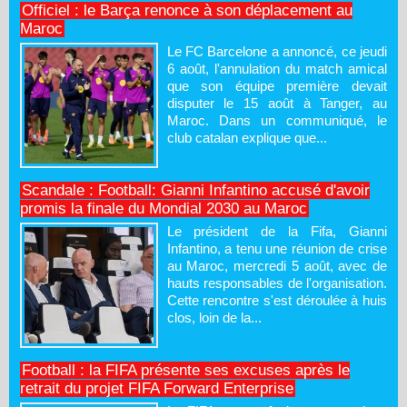
Officiel : le Barça renonce à son déplacement au
Maroc
Le FC Barcelone a annoncé, ce jeudi
6 août, l'annulation du match amical
que son équipe première devait
disputer le 15 août à Tanger, au
Maroc. Dans un communiqué, le
club catalan explique que...
Scandale : Football: Gianni Infantino accusé d'avoir
promis la finale du Mondial 2030 au Maroc
Le président de la Fifa, Gianni
Infantino, a tenu une réunion de crise
au Maroc, mercredi 5 août, avec de
hauts responsables de l'organisation.
Cette rencontre s'est déroulée à huis
clos, loin de la...
Football : la FIFA présente ses excuses après le
retrait du projet FIFA Forward Enterprise