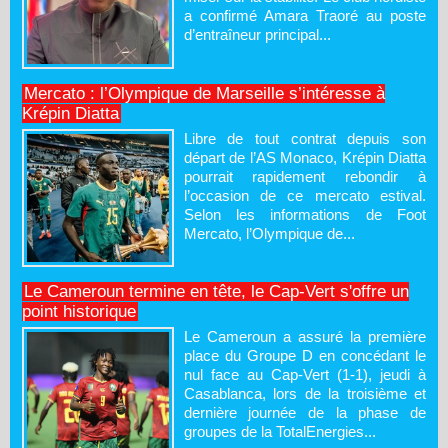
a confirmé Amara Traoré au poste
d’entraîneur principal...
Mercato : l’Olympique de Marseille s’intéresse à
Krépin Diatta
Libre de tout contrat depuis son
départ de l’AS Monaco, Krépin Diatta
pourrait rapidement rebondir à
l’occasion de ce mercato estival.
Selon les informations de Foot
Mercato, l’Olympique de...
Le Cameroun termine en tête, le Cap-Vert s'offre un
point historique
Le Cameroun a assuré la première
place du Groupe D en concédant le
nul face au Cap-Vert (1-1), jeudi à
Casablanca, lors de la troisième et
dernière journée de la phase de
groupes de la TotalEnergies...