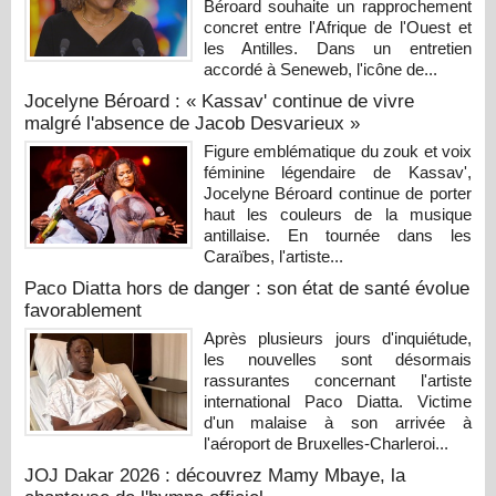
Béroard souhaite un rapprochement
concret entre l'Afrique de l'Ouest et
les Antilles. Dans un entretien
accordé à Seneweb, l'icône de...
Jocelyne Béroard : « Kassav' continue de vivre
malgré l'absence de Jacob Desvarieux »
Figure emblématique du zouk et voix
féminine légendaire de Kassav',
Jocelyne Béroard continue de porter
haut les couleurs de la musique
antillaise. En tournée dans les
Caraïbes, l'artiste...
Paco Diatta hors de danger : son état de santé évolue
favorablement
Après plusieurs jours d'inquiétude,
les nouvelles sont désormais
rassurantes concernant l'artiste
international Paco Diatta. Victime
d'un malaise à son arrivée à
l'aéroport de Bruxelles-Charleroi...
JOJ Dakar 2026 : découvrez Mamy Mbaye, la