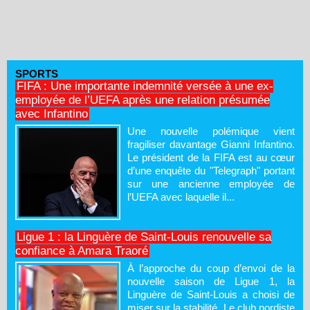
SPORTS
FIFA : Une importante indemnité versée à une ex-
employée de l’UEFA après une relation présumée
avec Infantino
Une nouvelle polémique vient
fragiliser davantage Gianni Infantino.
Le président de la FIFA est au cœur
d’une enquête du "Telegraph" portant
sur une ancienne employée de
l’UEFA avec laquelle il...
Ligue 1 : la Linguère de Saint-Louis renouvelle sa
confiance à Amara Traoré
À l’approche du coup d’envoi de la
nouvelle saison de Ligue 1, la
Linguère de Saint-Louis a choisi de
miser sur la stabilité. Le club nordiste