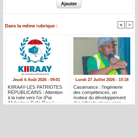
<
>
Dans la même rubrique :
Jeudi 6 Août 2026 - 09:01
Lundi 27 Juillet 2026 - 15:18
KIIRAAY-LES PATRIOTES
Casamance : l’ingénierie
RÉPUBLICAINS : Attention
des compétences, un
à la ruée vers l'or (Par
moteur du développement
Abdoulaye Gallo Diao )
des infrastructures agro-
industrielles et de l’emploi
local (Par Saliou Diallo)