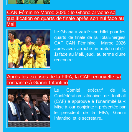
CAN Féminine Maroc 2026 : le Ghana arrache sa
qualification en quarts de finale après son nul face au
Mali
Le Ghana a validé son billet pour les
quarts de finale de la TotalEnergies
CAF CAN Féminine Maroc 2026
après avoir arraché un match nul (1-
1) face au Mali, jeudi, au terme d'une
rencontre...
Après les excuses de la FIFA, la CAF renouvelle sa
confiance à Gianni Infantino
Le Comité exécutif de la
Confédération africaine de football
(CAF) a approuvé à l'unanimité la «
Mise à jour conjointe » présentée par
le président de la FIFA, Gianni
Infantino, et le secrétaire...