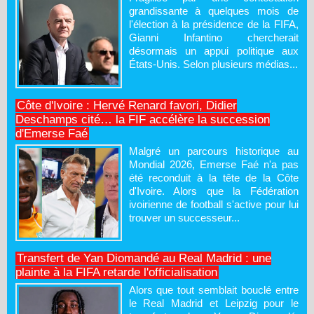
grandissante à quelques mois de
l'élection à la présidence de la FIFA,
Gianni Infantino chercherait
désormais un appui politique aux
États-Unis. Selon plusieurs médias...
Côte d'Ivoire : Hervé Renard favori, Didier
Deschamps cité… la FIF accélère la succession
d'Emerse Faé
Malgré un parcours historique au
Mondial 2026, Emerse Faé n'a pas
été reconduit à la tête de la Côte
d'Ivoire. Alors que la Fédération
ivoirienne de football s'active pour lui
trouver un successeur...
Transfert de Yan Diomandé au Real Madrid : une
plainte à la FIFA retarde l'officialisation
Alors que tout semblait bouclé entre
le Real Madrid et Leipzig pour le