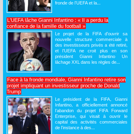
fronde de l'UEFA et la...
L'UEFA lâche Gianni Infantino : « Il a perdu la
confiance de la famille du football »
Le projet de la FIFA d’ouvrir sa
nouvelle structure commerciale à
des investisseurs privés a été retiré,
et l’UEFA ne croit plus en son
président Gianni Infantino Un
lâchage XXL dans les règles de...
Face à la fronde mondiale, Gianni Infantino retire son
projet impliquant un investisseur proche de Donald
Trump
Le président de la FIFA, Gianni
Infantino, a officiellement annoncé
l'abandon du projet FIFA Forward
Enterprise, qui visait à ouvrir le
capital des activités commerciales
de l'instance à des...