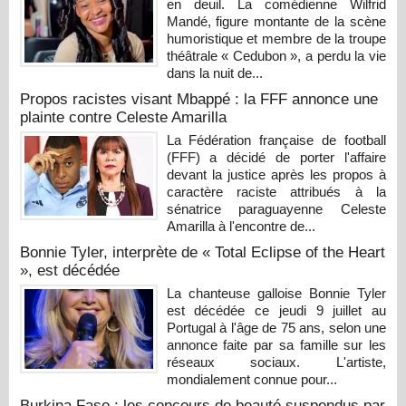
en deuil. La comédienne Wilfrid
Mandé, figure montante de la scène
humoristique et membre de la troupe
théâtrale « Cedubon », a perdu la vie
dans la nuit de...
Propos racistes visant Mbappé : la FFF annonce une
plainte contre Celeste Amarilla
La Fédération française de football
(FFF) a décidé de porter l'affaire
devant la justice après les propos à
caractère raciste attribués à la
sénatrice paraguayenne Celeste
Amarilla à l'encontre de...
Bonnie Tyler, interprète de « Total Eclipse of the Heart
», est décédée
La chanteuse galloise Bonnie Tyler
est décédée ce jeudi 9 juillet au
Portugal à l'âge de 75 ans, selon une
annonce faite par sa famille sur les
réseaux sociaux. L'artiste,
mondialement connue pour...
Burkina Faso : les concours de beauté suspendus par