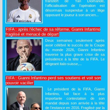
transfert de Yan Diomandé,
l'officialisation de l'opération est
désormais suspendue à un litige
opposant le joueur à son ancien...
FIFA : après l'échec de sa réforme, Gianni Infantino
fragilisé et menacé de départ
Deux semaines seulement après
avoir célébré le succès de la Coupe
du monde 2026, Gianni Infantino
traverse la plus grave crise de sa
présidence à la tête de la FIFA. Le
dirigeant italo-suisse,...
FIFA : Gianni Infantino perd ses soutiens et voit son
pouvoir vaciller
Le président de la FIFA, Gianni
Infantino, fait face à la plus
importante contestation de son
mandat depuis son arrivée à la tête
de l'instance en 2016. Fragilisé par la