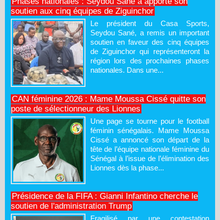
Phases nationales : Seydou Sané a apporté son
soutien aux cinq équipes de Ziguinchor
Le président du Casa Sports,
Seydou Sané, a remis un important
soutien en faveur des cinq équipes
de Ziguinchor qui représenteront la
région lors des prochaines phases
nationales. Dans une...
CAN féminine 2026 : Mame Moussa Cissé quitte son
poste de sélectionneur des Lionnes
Une page se tourne pour le football
féminin sénégalais. Mame Moussa
Cissé a annoncé son départ de la
tête de l’équipe nationale féminine du
Sénégal à l’issue de l’élimination des
Lionnes dès la phase...
Présidence de la FIFA : Gianni Infantino cherche le
soutien de l'administration Trump
Fragilisé par une contestation