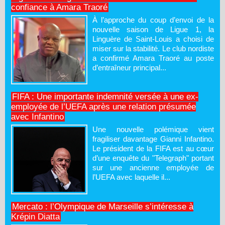
confiance à Amara Traoré
À l’approche du coup d’envoi de la
nouvelle saison de Ligue 1, la
Linguère de Saint-Louis a choisi de
miser sur la stabilité. Le club nordiste
a confirmé Amara Traoré au poste
d’entraîneur principal...
FIFA : Une importante indemnité versée à une ex-
employée de l’UEFA après une relation présumée
avec Infantino
Une nouvelle polémique vient
fragiliser davantage Gianni Infantino.
Le président de la FIFA est au cœur
d’une enquête du "Telegraph" portant
sur une ancienne employée de
l’UEFA avec laquelle il...
Mercato : l’Olympique de Marseille s’intéresse à
Krépin Diatta