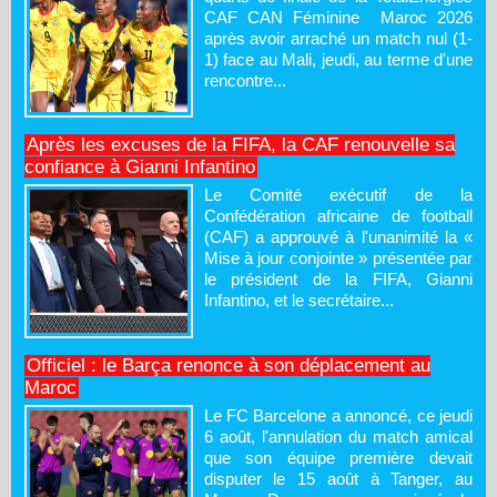
CAF CAN Féminine Maroc 2026
après avoir arraché un match nul (1-
1) face au Mali, jeudi, au terme d'une
rencontre...
Après les excuses de la FIFA, la CAF renouvelle sa
confiance à Gianni Infantino
Le Comité exécutif de la
Confédération africaine de football
(CAF) a approuvé à l'unanimité la «
Mise à jour conjointe » présentée par
le président de la FIFA, Gianni
Infantino, et le secrétaire...
Officiel : le Barça renonce à son déplacement au
Maroc
Le FC Barcelone a annoncé, ce jeudi
6 août, l'annulation du match amical
que son équipe première devait
disputer le 15 août à Tanger, au