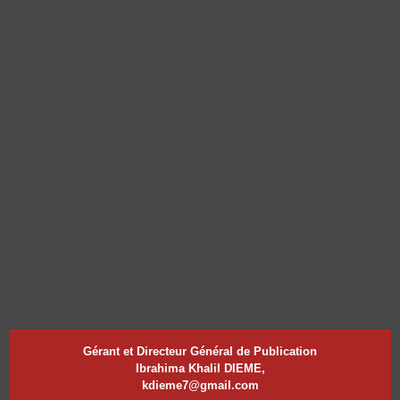
Gérant et Directeur Général de Publication
Ibrahima Khalil DIEME,
kdieme7@gmail.com