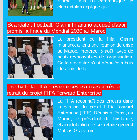
Maroc. Dans un communiqué, le
club catalan explique que...
Scandale : Football: Gianni Infantino accusé d'avoir
promis la finale du Mondial 2030 au Maroc
Le président de la Fifa, Gianni
Infantino, a tenu une réunion de crise
au Maroc, mercredi 5 août, avec de
hauts responsables de l'organisation.
Cette rencontre s'est déroulée à huis
clos, loin de la...
Football : la FIFA présente ses excuses après le
retrait du projet FIFA Forward Enterprise
La FIFA reconnaît des erreurs dans
la gestion du projet FIFA Forward
Enterprise (FFE). Réunis à Rabat, au
Maroc, le président de l'instance,
Gianni Infantino, le secrétaire général
Mattias Grafström...