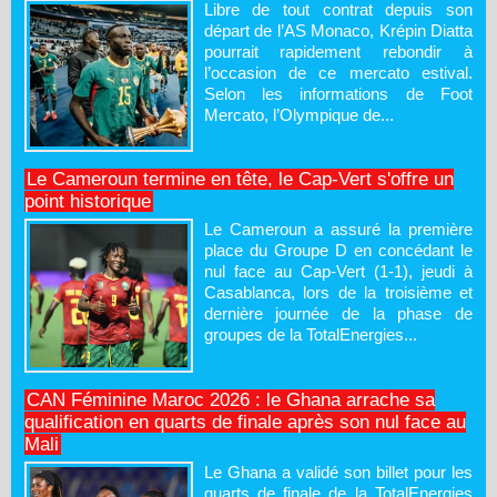
Libre de tout contrat depuis son
départ de l’AS Monaco, Krépin Diatta
pourrait rapidement rebondir à
l’occasion de ce mercato estival.
Selon les informations de Foot
Mercato, l’Olympique de...
Le Cameroun termine en tête, le Cap-Vert s'offre un
point historique
Le Cameroun a assuré la première
place du Groupe D en concédant le
nul face au Cap-Vert (1-1), jeudi à
Casablanca, lors de la troisième et
dernière journée de la phase de
groupes de la TotalEnergies...
CAN Féminine Maroc 2026 : le Ghana arrache sa
qualification en quarts de finale après son nul face au
Mali
Le Ghana a validé son billet pour les
quarts de finale de la TotalEnergies