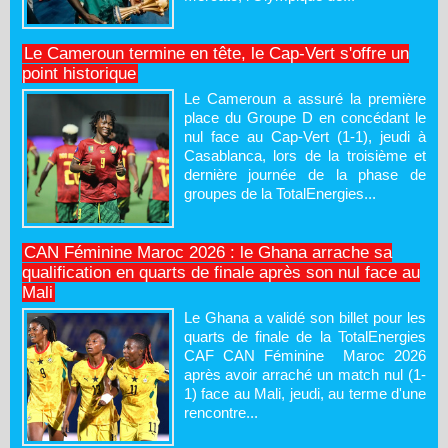
Le Cameroun termine en tête, le Cap-Vert s'offre un
point historique
Le Cameroun a assuré la première
place du Groupe D en concédant le
nul face au Cap-Vert (1-1), jeudi à
Casablanca, lors de la troisième et
dernière journée de la phase de
groupes de la TotalEnergies...
CAN Féminine Maroc 2026 : le Ghana arrache sa
qualification en quarts de finale après son nul face au
Mali
Le Ghana a validé son billet pour les
quarts de finale de la TotalEnergies
CAF CAN Féminine Maroc 2026
après avoir arraché un match nul (1-
1) face au Mali, jeudi, au terme d'une
rencontre...