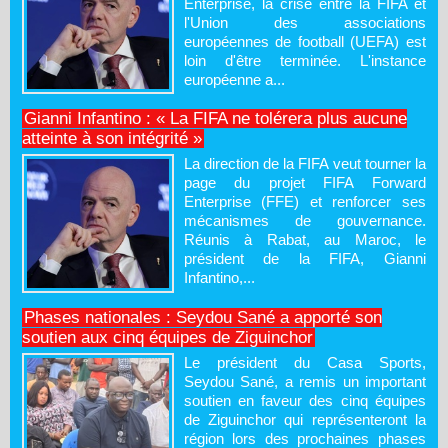
Enterprise, la crise entre la FIFA et
l'Union des associations
européennes de football (UEFA) est
loin d'être terminée. L'instance
européenne a...
Gianni Infantino : « La FIFA ne tolérera plus aucune
atteinte à son intégrité »
La direction de la FIFA veut tourner la
page du projet FIFA Forward
Enterprise (FFE) et renforcer ses
mécanismes de gouvernance.
Réunis à Rabat, au Maroc, le
président de la FIFA, Gianni
Infantino,...
Phases nationales : Seydou Sané a apporté son
soutien aux cinq équipes de Ziguinchor
Le président du Casa Sports,
Seydou Sané, a remis un important
soutien en faveur des cinq équipes
de Ziguinchor qui représenteront la
région lors des prochaines phases