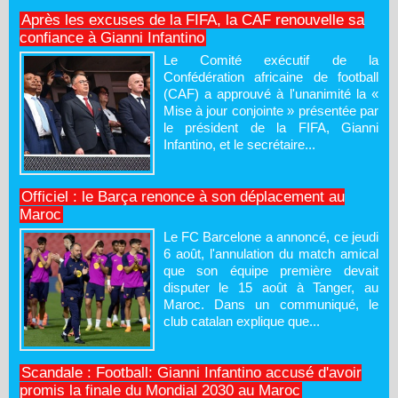
Après les excuses de la FIFA, la CAF renouvelle sa
confiance à Gianni Infantino
Le Comité exécutif de la
Confédération africaine de football
(CAF) a approuvé à l'unanimité la «
Mise à jour conjointe » présentée par
le président de la FIFA, Gianni
Infantino, et le secrétaire...
Officiel : le Barça renonce à son déplacement au
Maroc
Le FC Barcelone a annoncé, ce jeudi
6 août, l'annulation du match amical
que son équipe première devait
disputer le 15 août à Tanger, au
Maroc. Dans un communiqué, le
club catalan explique que...
Scandale : Football: Gianni Infantino accusé d'avoir
promis la finale du Mondial 2030 au Maroc