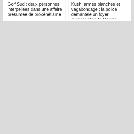
Golf Sud : deux personnes
Kush, armes blanches et
interpellées dans une affaire
vagabondage : la police
présumée de proxénétisme
démantèle un foyer
d'insécurité à la Médina