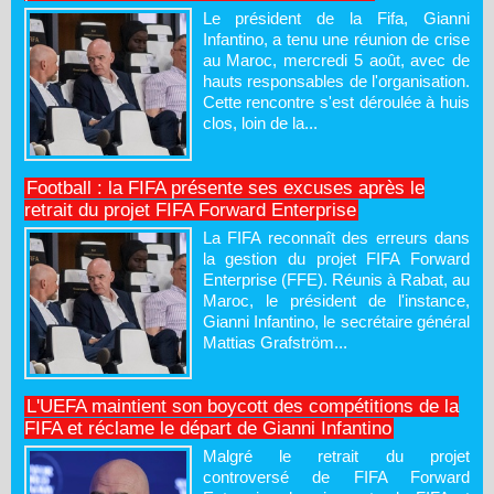
Le président de la Fifa, Gianni
Infantino, a tenu une réunion de crise
au Maroc, mercredi 5 août, avec de
hauts responsables de l'organisation.
Cette rencontre s'est déroulée à huis
clos, loin de la...
Football : la FIFA présente ses excuses après le
retrait du projet FIFA Forward Enterprise
La FIFA reconnaît des erreurs dans
la gestion du projet FIFA Forward
Enterprise (FFE). Réunis à Rabat, au
Maroc, le président de l'instance,
Gianni Infantino, le secrétaire général
Mattias Grafström...
L'UEFA maintient son boycott des compétitions de la
FIFA et réclame le départ de Gianni Infantino
Malgré le retrait du projet
controversé de FIFA Forward