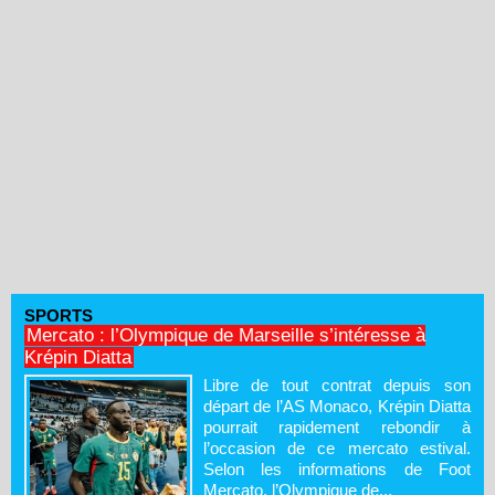
SPORTS
Mercato : l’Olympique de Marseille s’intéresse à
Krépin Diatta
Libre de tout contrat depuis son
départ de l’AS Monaco, Krépin Diatta
pourrait rapidement rebondir à
l’occasion de ce mercato estival.
Selon les informations de Foot
Mercato, l’Olympique de...