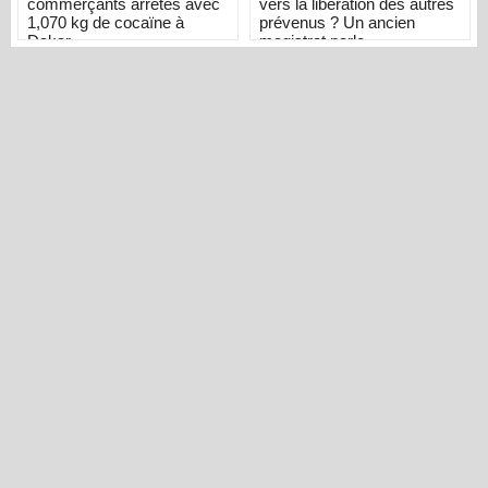
commerçants arrêtés avec
vers la libération des autres
1,070 kg de cocaïne à
prévenus ? Un ancien
Dakar
magistrat parle