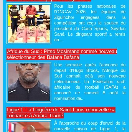
Pour les phases nationales de
l’ONCAV 2026, les équipes de
Ziguinchor engagées dans la
compétition ont reçu le soutien du
président du Casa Sports, Seydou
Sané. Le dirigeant sportif a remis
un...
Afrique du Sud : Pitso Mosimane nommé nouveau
sélectionneur des Bafana Bafana
Une semaine après l’annonce du
départ d’Hugo Broos, l’Afrique du
Sud connaît déjà son nouveau
sélectionneur. La Fédération sud-
africaine de football (SAFA) a
annoncé ce samedi 8 août la
nomination de...
Ligue 1 : la Linguère de Saint-Louis renouvelle sa
confiance à Amara Traoré
À l’approche du coup d’envoi de la
nouvelle saison de Ligue 1, la