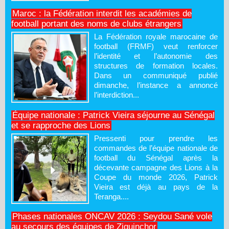
Maroc : la Fédération interdit les académies de
football portant des noms de clubs étrangers
La Fédération royale marocaine de
football (FRMF) veut renforcer
l’identité et l’autonomie des
structures de formation locales.
Dans un communiqué publié
dimanche, l’instance a annoncé
l’interdiction...
Équipe nationale : Patrick Vieira séjourne au Sénégal
et se rapproche des Lions
Pressenti pour prendre les
commandes de l’équipe nationale de
football du Sénégal après la
décevante campagne des Lions à la
Coupe du monde 2026, Patrick
Vieira est déjà au pays de la
Teranga....
Phases nationales ONCAV 2026 : Seydou Sané vole
au secours des équipes de Ziguinchor