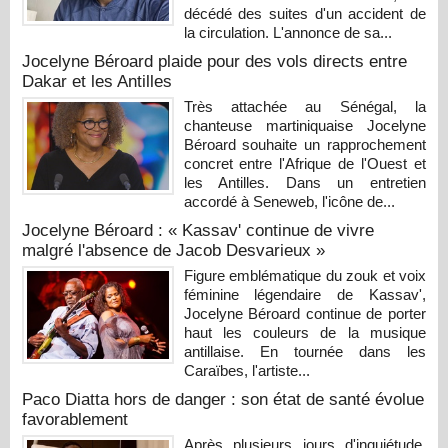
décédé des suites d'un accident de
la circulation. L'annonce de sa...
Jocelyne Béroard plaide pour des vols directs entre
Dakar et les Antilles
Très attachée au Sénégal, la
chanteuse martiniquaise Jocelyne
Béroard souhaite un rapprochement
concret entre l'Afrique de l'Ouest et
les Antilles. Dans un entretien
accordé à Seneweb, l'icône de...
Jocelyne Béroard : « Kassav' continue de vivre
malgré l'absence de Jacob Desvarieux »
Figure emblématique du zouk et voix
féminine légendaire de Kassav',
Jocelyne Béroard continue de porter
haut les couleurs de la musique
antillaise. En tournée dans les
Caraïbes, l'artiste...
Paco Diatta hors de danger : son état de santé évolue
favorablement
Après plusieurs jours d'inquiétude,