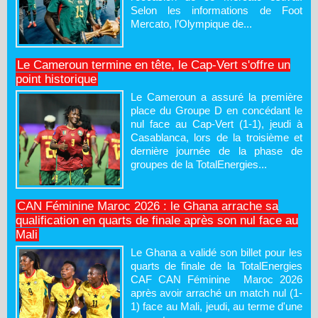
Selon les informations de Foot
Mercato, l’Olympique de...
Le Cameroun termine en tête, le Cap-Vert s'offre un
point historique
Le Cameroun a assuré la première
place du Groupe D en concédant le
nul face au Cap-Vert (1-1), jeudi à
Casablanca, lors de la troisième et
dernière journée de la phase de
groupes de la TotalEnergies...
CAN Féminine Maroc 2026 : le Ghana arrache sa
qualification en quarts de finale après son nul face au
Mali
Le Ghana a validé son billet pour les
quarts de finale de la TotalEnergies
CAF CAN Féminine Maroc 2026
après avoir arraché un match nul (1-
1) face au Mali, jeudi, au terme d'une