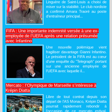
Linguère de Saint-Louis a choisi de
miser sur la stabilité. Le club nordiste
a confirmé Amara Traoré au poste
d’entraîneur principal...
FIFA : Une importante indemnité versée à une ex-
employée de l’UEFA après une relation présumée
avec Infantino
Une nouvelle polémique vient
fragiliser davantage Gianni Infantino.
Le président de la FIFA est au cœur
d’une enquête du "Telegraph" portant
sur une ancienne employée de
l’UEFA avec laquelle il...
Mercato : l’Olympique de Marseille s’intéresse à
Krépin Diatta
Libre de tout contrat depuis son
départ de l’AS Monaco, Krépin Diatta
pourrait rapidement rebondir à
l’occasion de ce mercato estival.