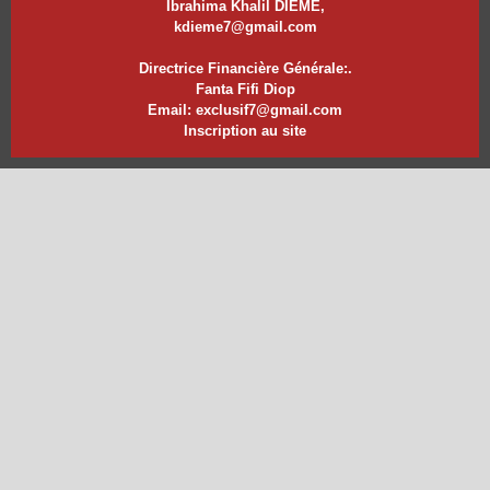
Ibrahima Khalil DIEME,
kdieme7@gmail.com
Directrice Financière Générale:.
Fanta Fifi Diop
Email: exclusif7@gmail.com
Inscription au site