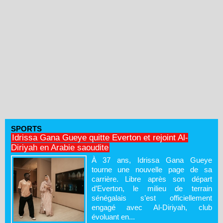
SPORTS
Idrissa Gana Gueye quitte Everton et rejoint Al-
Diriyah en Arabie saoudite
À 37 ans, Idrissa Gana Gueye
tourne une nouvelle page de sa
carrière. Libre après son départ
d’Everton, le milieu de terrain
sénégalais s’est officiellement
engagé avec Al-Diriyah, club
évoluant en...