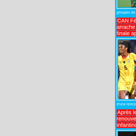
groupes de 
CAN Fé
arrache 
finale a
d'une rencon
Après l
renouve
Infantin