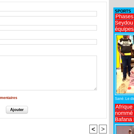
SPORTS
Phases
Seydou 
équipes
mmentaires
Sané. Le dir
Afrique
nommé n
Bafana
<
>