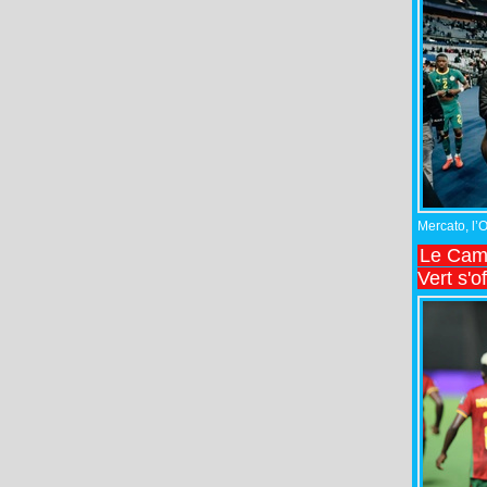
Mercato, l’
Le Came
Vert s'o