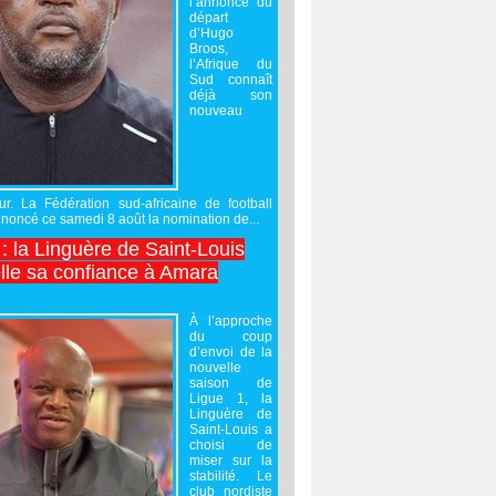
l’annonce du
départ
d’Hugo
Broos,
l’Afrique du
Sud connaît
déjà son
nouveau
ur. La Fédération sud-africaine de football
noncé ce samedi 8 août la nomination de...
 : la Linguère de Saint-Louis
lle sa confiance à Amara
À l’approche
du coup
d’envoi de la
nouvelle
saison de
Ligue 1, la
Linguère de
Saint-Louis a
choisi de
miser sur la
stabilité. Le
club nordiste