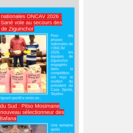
 nationales ONCAV 2026 :
Sané vole au secours des
 de Ziguinchor
Pour les
phases
nationales de
l’ONCAV
2026, les
équipes de
Ziguinchor
engagées
dans la
compétition
ont reçu le
soutien du
président du
Casa Sports,
Seydou
igeant sportif a remis un...
 du Sud : Pitso Mosimane
ouveau sélectionneur des
 Bafana
Une semaine
après