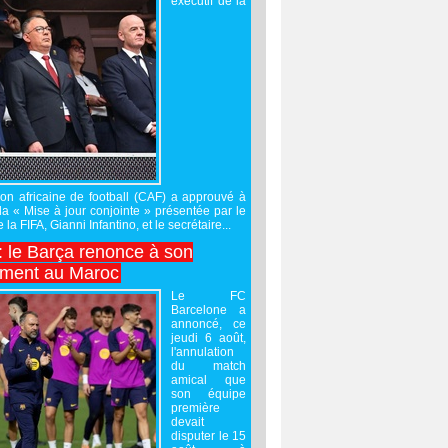
exécutif de la
on africaine de football (CAF) a approuvé à
 la « Mise à jour conjointe » présentée par le
 la FIFA, Gianni Infantino, et le secrétaire...
 : le Barça renonce à son
ement au Maroc
Le FC
Barcelone a
annoncé, ce
jeudi 6 août,
l'annulation
du match
amical que
son équipe
première
devait
disputer le 15