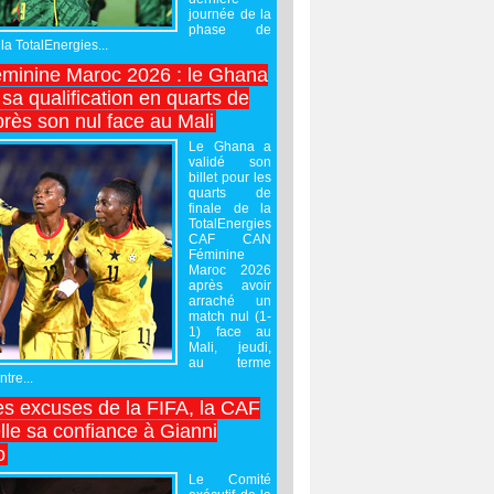
journée de la
phase de
la TotalEnergies...
minine Maroc 2026 : le Ghana
sa qualification en quarts de
près son nul face au Mali
Le Ghana a
validé son
billet pour les
quarts de
finale de la
TotalEnergies
CAF CAN
Féminine
Maroc 2026
après avoir
arraché un
match nul (1-
1) face au
Mali, jeudi,
au terme
tre...
es excuses de la FIFA, la CAF
lle sa confiance à Gianni
o
Le Comité