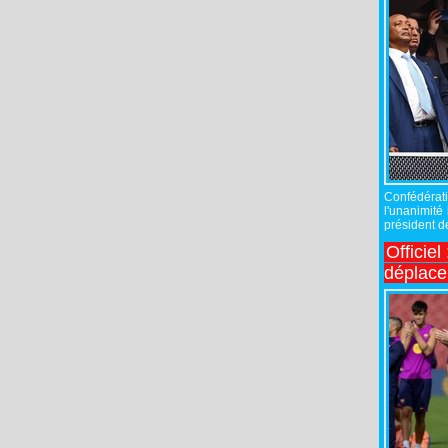
Confédérati
l'unanimité
président de
Officiel
déplac