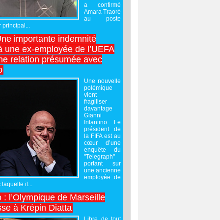
a confirmé
Amara Traoré
au poste
 principal...
Une importante indemnité
à une ex-employée de l’UEFA
ne relation présumée avec
o
Une nouvelle
polémique
vient
fragiliser
davantage
Gianni
Infantino. Le
président de
la FIFA est au
cœur d’une
enquête du
"Telegraph"
portant sur
une ancienne
employée de
laquelle il...
 : l’Olympique de Marseille
sse à Krépin Diatta
Libre de tout