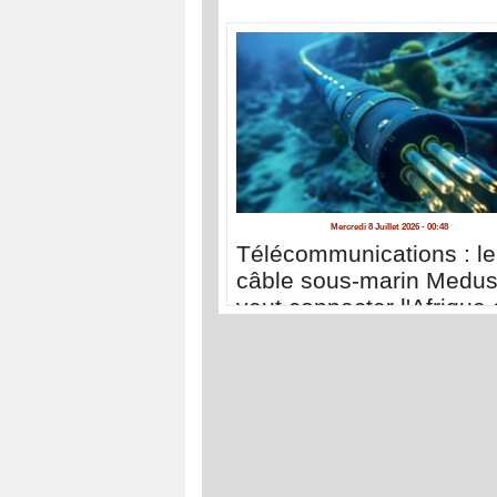
Mercredi 8 Juillet 2026 - 00:48
Télécommunications : le
câble sous-marin Medu
veut connecter l'Afrique 
renforcer sa souveraine
numérique