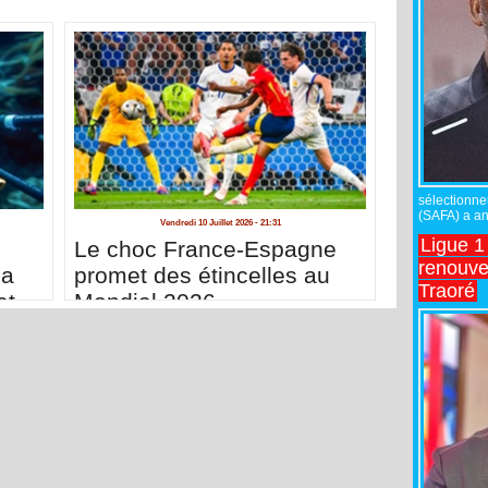
sélectionne
(SAFA) a an
Vendredi 10 Juillet 2026 - 21:31
Ligue 1
Le choc France-Espagne
renouve
sa
promet des étincelles au
Traoré
et
Mondial 2026
té