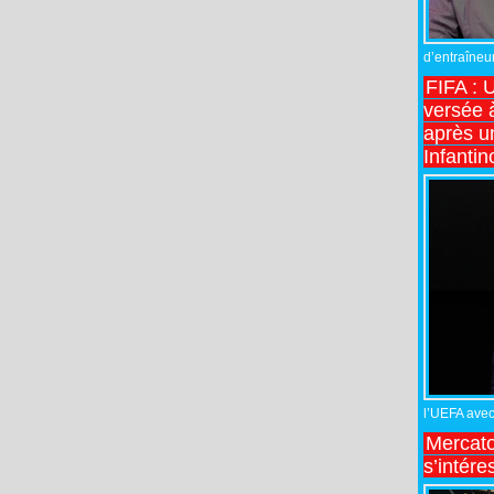
d’entraîneur
FIFA : 
versée 
après u
Infantin
l’UEFA avec 
Mercato
s’intére