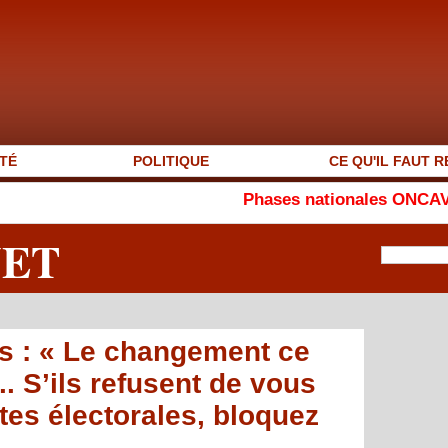
TÉ
POLITIQUE
CE QU'IL FAUT R
Phases nationales ONCAV 2026 : Seyd
NET
 : « Le changement ce
.. S’ils refusent de vous
stes électorales, bloquez