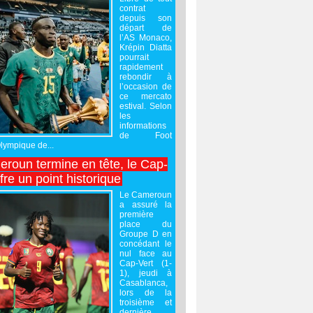
contrat
depuis son
départ de
l’AS Monaco,
Krépin Diatta
pourrait
rapidement
rebondir à
l’occasion de
ce mercato
estival. Selon
les
informations
de Foot
Olympique de...
roun termine en tête, le Cap-
ffre un point historique
Le Cameroun
a assuré la
première
place du
Groupe D en
concédant le
nul face au
Cap-Vert (1-
1), jeudi à
Casablanca,
lors de la
troisième et
dernière