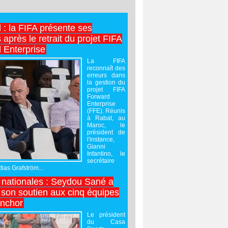
l : la FIFA présente ses
après le retrait du projet FIFA
 Enterprise
La FIFA
reconnaît des
erreurs dans
la gestion du
projet FIFA
Forward
Enterprise
(FFE). Réunis
à Rabat, au
Maroc, le
président de
l'instance,
Gianni
Infantino, le
secrétaire
ias Grafström...
nationales : Seydou Sané a
 son soutien aux cinq équipes
inchor
Le président
du Casa