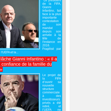
Le président
de la FIFA,
Gianni
Infantino, fait
face à la plus
importante
contestation
de son
mandat
depuis son
arrivée à la
tête de
l'instance en
2016.
Fragilisé par
 l'UEFA et la...
âche Gianni Infantino : « Il a
 confiance de la famille du
 »
Le projet de
la FIFA
d’ouvrir sa
nouvelle
structure
commerciale
à des
investisseurs
privés a été
retiré, et
l’UEFA ne