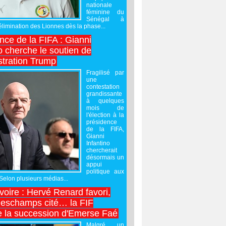
nationale
féminine du
Sénégal à
’élimination des Lionnes dès la phase...
nce de la FIFA : Gianni
o cherche le soutien de
stration Trump
Fragilisé par
une
contestation
grandissante
à quelques
mois de
l'élection à la
présidence
de la FIFA,
Gianni
Infantino
chercherait
désormais un
appui
politique aux
 Selon plusieurs médias...
Ivoire : Hervé Renard favori,
Deschamps cité… la FIF
e la succession d'Emerse Faé
Malgré un