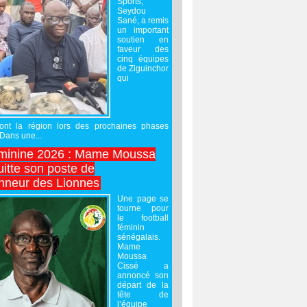
Sports,
Seydou
Sané, a remis
un important
soutien en
faveur des
cinq équipes
de Ziguinchor
qui
ront la région lors des prochaines phases
 Dans une...
minine 2026 : Mame Moussa
uitte son poste de
onneur des Lionnes
Une page se
tourne pour
le football
féminin
sénégalais.
Mame
Moussa
Cissé a
annoncé son
départ de la
tête de
l’équipe