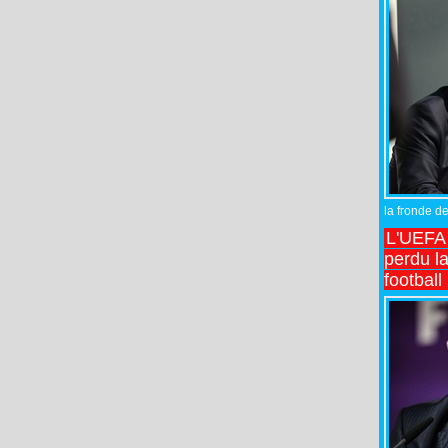
la fronde de
L'UEFA l
perdu la
football