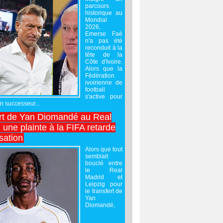
parcours
historique au
Mondial
2026,
Emerse Faé
n'a pas été
reconduit à la
tête de la
Côte d'Ivoire.
Alors que la
Fédération
ivoirienne de
football
s'active pour
un successeur...
rt de Yan Diomandé au Real
 une plainte à la FIFA retarde
lisation
Alors que tout
semblait
bouclé entre
le Real
Madrid et
Leipzig pour
le transfert de
Yan
Diomandé,