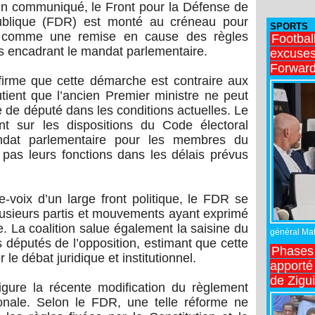
un communiqué, le Front pour la Défense de
ublique (FDR) est monté au créneau pour
SPORTS
e comme une remise en cause des règles
Footbal
les encadrant le mandat parlementaire.
excuses 
Forward
affirme que cette démarche est contraire aux
utient que l’ancien Premier ministre ne peut
 de député dans les conditions actuelles. Le
t sur les dispositions du Code électoral
ndat parlementaire pour les membres du
pas leurs fonctions dans les délais prévus
voix d’un large front politique, le FDR se
 plusieurs partis et mouvements ayant exprimé
ive. La coalition salue également la saisine du
général Matt
s députés de l’opposition, estimant que cette
Phases 
 le débat juridique et institutionnel.
apporté
de Zigu
gure la récente modification du règlement
ionale. Selon le FDR, une telle réforme ne