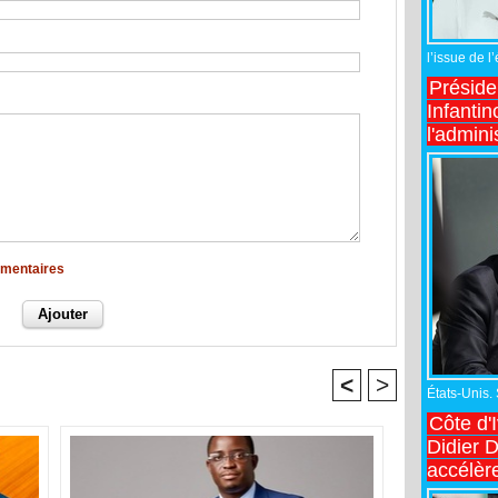
l’issue de l
Préside
Infantin
l'admini
mmentaires
<
>
États-Unis.
Côte d'
Didier 
accélèr