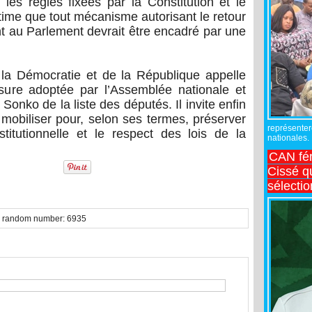
r les règles fixées par la Constitution et le
stime que tout mécanisme autorisant le retour
au Parlement devrait être encadré par une
la Démocratie et de la République appelle
esure adoptée par l’Assemblée nationale et
onko de la liste des députés. Il invite enfin
 mobiliser pour, selon ses termes, préserver
représente
institutionnelle et le respect des lois de la
nationales.
CAN fé
Cissé q
sélecti
ith random number: 6935