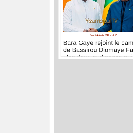
Jeudi 6 Août 2026 - 14:18
Bara Gaye rejoint le ca
de Bassirou Diomaye F
: les deux audiences qui
convaincu le maire de
Yeumbeul Sud