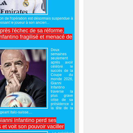
sation de l'opération est désormais suspendue à
posant le joueur à son ancien...
après l'échec de sa réforme,
nfantino fragilisé et menacé de
Deux
semaines
seulement
après avoir
célébré le
succès de la
Coupe du
monde 2026,
Gianni
Infantino
traverse la
plus grave
crise de sa
présidence à
la tête de la
geant italo-suisse,...
Gianni Infantino perd ses
 et voit son pouvoir vaciller