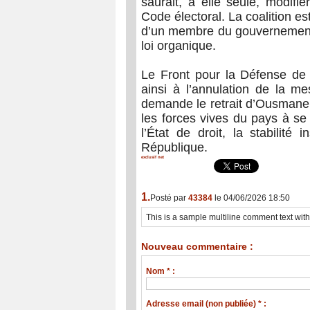
saurait, à elle seule, modifie
Code électoral. La coalition e
d’un membre du gouvernement 
loi organique.
Le Front pour la Défense de 
ainsi à l’annulation de la m
demande le retrait d’Ousmane S
les forces vives du pays à se
l’État de droit, la stabilité 
République.
exclusif net
1.
Posté par
43384
le 04/06/2026 18:50
This is a sample multiline comment text w
Nouveau commentaire :
Nom * :
Adresse email (non publiée) * :