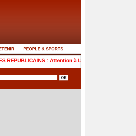
ETENIR
PEOPLE & SPORTS
 : Attention à la ruée vers l'or (Par Abdoulaye Gallo