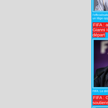
l'officiali
un litige op
FIFA : 
Gianni I
départ
FIFA. Le diri
FIFA : 
soutiens