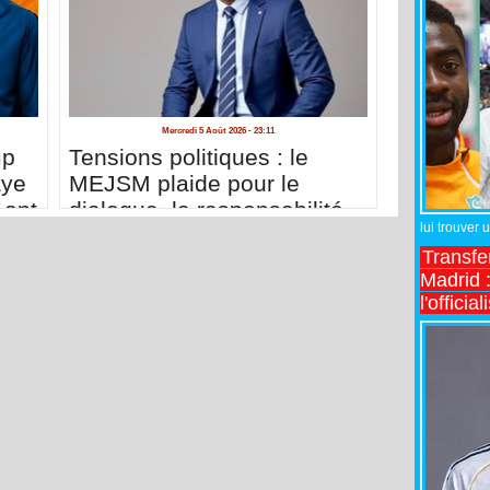
Mercredi 5 Août 2026 - 23:11
mp
Tensions politiques : le
aye
MEJSM plaide pour le
 ont
dialogue, la responsabilité
lui trouver 
et la cohésion nationale
Transfe
Madrid :
l'officia