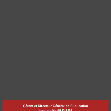
Gérant et Directeur Général de Publication
Ibrahima Khalil DIEME,