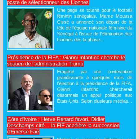
poste de sélectionneur des Lionnes
Une page se tourne pour le football
féminin sénégalais. Mame Moussa
Cissé a annoncé son départ de la
tête de l’équipe nationale féminine du
Sénégal à l’issue de l’élimination des
Lionnes dès la phase...
Présidence de la FIFA : Gianni Infantino cherche le
soutien de l'administration Trump
Fragilisé par une contestation
grandissante à quelques mois de
l'élection à la présidence de la FIFA,
Gianni Infantino chercherait
désormais un appui politique aux
États-Unis. Selon plusieurs médias...
Côte d'Ivoire : Hervé Renard favori, Didier
Deschamps cité… la FIF accélère la succession
d'Emerse Faé