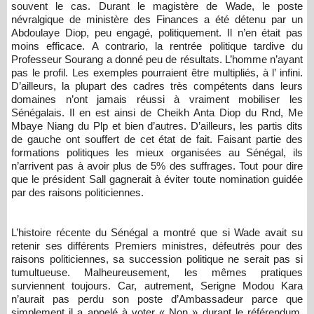
souvent le cas. Durant le magistère de Wade, le poste
névralgique de ministère des Finances a été détenu par un
Abdoulaye Diop, peu engagé, politiquement. Il n’en était pas
moins efficace. A contrario, la rentrée politique tardive du
Professeur Sourang a donné peu de résultats. L’homme n’ayant
pas le profil. Les exemples pourraient être multipliés, à l’ infini.
D’ailleurs, la plupart des cadres très compétents dans leurs
domaines n’ont jamais réussi à vraiment mobiliser les
Sénégalais. Il en est ainsi de Cheikh Anta Diop du Rnd, Me
Mbaye Niang du Plp et bien d’autres. D’ailleurs, les partis dits
de gauche ont souffert de cet état de fait. Faisant partie des
formations politiques les mieux organisées au Sénégal, ils
n’arrivent pas à avoir plus de 5% des suffrages. Tout pour dire
que le président Sall gagnerait à éviter toute nomination guidée
par des raisons politiciennes.
L’histoire récente du Sénégal a montré que si Wade avait su
retenir ses différents Premiers ministres, défeutrés pour des
raisons politiciennes, sa succession politique ne serait pas si
tumultueuse. Malheureusement, les mêmes pratiques
surviennent toujours. Car, autrement, Serigne Modou Kara
n’aurait pas perdu son poste d’Ambassadeur parce que
simplement il a appelé à voter « Non » durant le référendum.