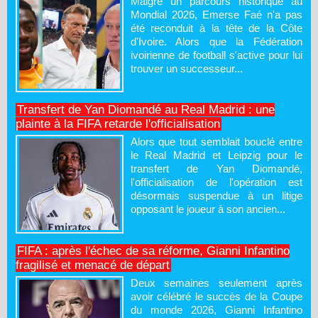
Malgré un parcours historique au
Mondial 2026, Emerse Faé n'a pas
été reconduit à la tête de la Côte
d'Ivoire. Alors que la Fédération
ivoirienne de football s'active pour lui
trouver un successeur...
Transfert de Yan Diomandé au Real Madrid : une
plainte à la FIFA retarde l'officialisation
Alors que tout semblait bouclé entre
le Real Madrid et Leipzig pour le
transfert de Yan Diomandé,
l'officialisation de l'opération est
désormais suspendue à un litige
opposant le joueur à son ancien...
FIFA : après l'échec de sa réforme, Gianni Infantino
fragilisé et menacé de départ
Deux semaines seulement après
avoir célébré le succès de la Coupe
du monde 2026, Gianni Infantino