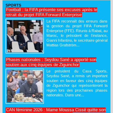
SPORTS
Football : la FIFA présente ses excuses après le
retrait du projet FIFA Forward Enterprise
La FIFA reconnaît des erreurs dans
la gestion du projet FIFA Forward
Enterprise (FFE). Réunis à Rabat, au
Maroc, le président de l'instance,
Gianni Infantino, le secrétaire général
Mattias Grafström...
Phases nationales : Seydou Sané a apporté son
soutien aux cinq équipes de Ziguinchor
Le président du Casa Sports,
Seydou Sané, a remis un important
soutien en faveur des cinq équipes
de Ziguinchor qui représenteront la
région lors des prochaines phases
nationales. Dans une...
CAN féminine 2026 : Mame Moussa Cissé quitte son