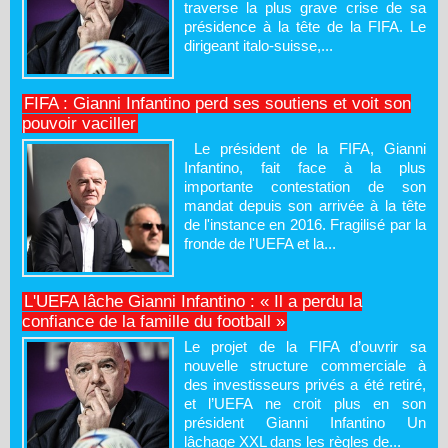
traverse la plus grave crise de sa
présidence à la tête de la FIFA. Le
dirigeant italo-suisse,...
FIFA : Gianni Infantino perd ses soutiens et voit son
pouvoir vaciller
Le président de la FIFA, Gianni
Infantino, fait face à la plus
importante contestation de son
mandat depuis son arrivée à la tête
de l'instance en 2016. Fragilisé par la
fronde de l'UEFA et la...
L'UEFA lâche Gianni Infantino : « Il a perdu la
confiance de la famille du football »
Le projet de la FIFA d’ouvrir sa
nouvelle structure commerciale à
des investisseurs privés a été retiré,
et l’UEFA ne croit plus en son
président Gianni Infantino Un
lâchage XXL dans les règles de...