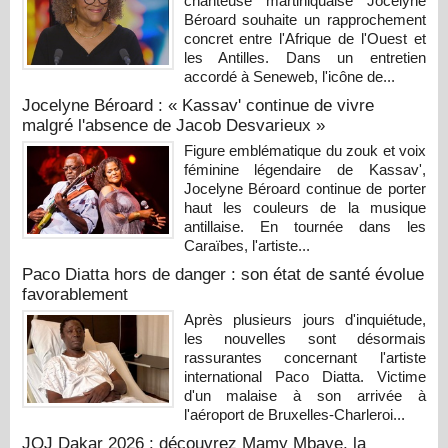
chanteuse martiniquaise Jocelyne
Béroard souhaite un rapprochement
concret entre l'Afrique de l'Ouest et
les Antilles. Dans un entretien
accordé à Seneweb, l'icône de...
Jocelyne Béroard : « Kassav' continue de vivre
malgré l'absence de Jacob Desvarieux »
Figure emblématique du zouk et voix
féminine légendaire de Kassav',
Jocelyne Béroard continue de porter
haut les couleurs de la musique
antillaise. En tournée dans les
Caraïbes, l'artiste...
Paco Diatta hors de danger : son état de santé évolue
favorablement
Après plusieurs jours d'inquiétude,
les nouvelles sont désormais
rassurantes concernant l'artiste
international Paco Diatta. Victime
d'un malaise à son arrivée à
l'aéroport de Bruxelles-Charleroi...
JOJ Dakar 2026 : découvrez Mamy Mbaye, la