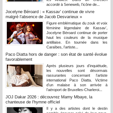
accordé à Seneweb, l'icône de...
Jocelyne Béroard : « Kassav' continue de vivre
malgré l'absence de Jacob Desvarieux »
Figure emblématique du zouk et voix
féminine légendaire de Kassav',
Jocelyne Béroard continue de porter
haut les couleurs de la musique
antillaise. En tournée dans les
Caraïbes, l'artiste...
Paco Diatta hors de danger : son état de santé évolue
favorablement
Après plusieurs jours d'inquiétude,
les nouvelles sont désormais
rassurantes concernant l'artiste
international Paco Diatta. Victime
d'un malaise à son arrivée à
l'aéroport de Bruxelles-Charleroi...
JOJ Dakar 2026 : découvrez Mamy Mbaye, la
chanteuse de l'hymne officiel
Il y a des artistes dont le destin