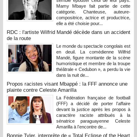
semble épouser celui de leur pays.
Mamy Mbaye fait partie de cette
catégorie. Chanteuse, auteure-
compositrice, actrice et productrice,
elle a été choisie pour...
RDC : l'artiste Wilfrid Mandé décède dans un accident
de la route
Le monde du spectacle congolais est
en deuil. La comédienne Wilfrid
Mandé, figure montante de la scène
humoristique et membre de la troupe
théâtrale « Cedubon », a perdu la vie
dans la nuit de...
Propos racistes visant Mbappé : la FFF annonce une
plainte contre Celeste Amarilla
La Fédération française de football
(FFF) a décidé de porter l'affaire
devant la justice après les propos à
caractère raciste attribués à la
sénatrice paraguayenne Celeste
Amarilla à l'encontre de...
Bonnie Tyler, interprète de « Total Eclipse of the Heart