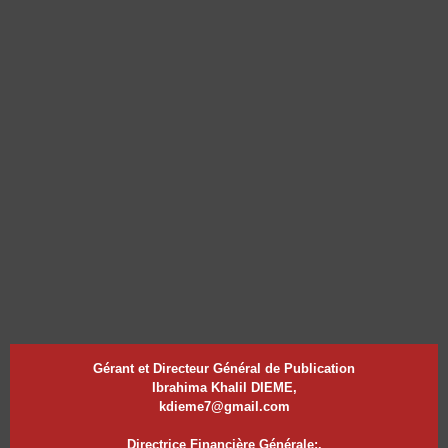
Gérant et Directeur Général de Publication
Ibrahima Khalil DIEME,
kdieme7@gmail.com
Directrice Financière Générale:.