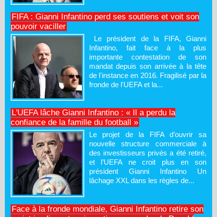
FIFA : Gianni Infantino perd ses soutiens et voit son
pouvoir vaciller
Le président de la FIFA, Gianni
Infantino, fait face à la plus
importante contestation de son
mandat depuis son arrivée à la tête
de l'instance en 2016. Fragilisé par la
fronde de l'UEFA et la...
L'UEFA lâche Gianni Infantino : « Il a perdu la
confiance de la famille du football »
Le projet de la FIFA d’ouvrir sa
nouvelle structure commerciale à
des investisseurs privés a été retiré,
et l’UEFA ne croit plus en son
président Gianni Infantino Un
lâchage XXL dans les règles de...
Face à la fronde mondiale, Gianni Infantino retire son