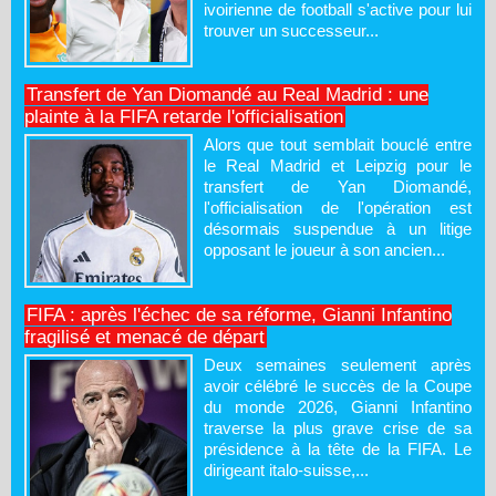
ivoirienne de football s'active pour lui
trouver un successeur...
Transfert de Yan Diomandé au Real Madrid : une
plainte à la FIFA retarde l'officialisation
Alors que tout semblait bouclé entre
le Real Madrid et Leipzig pour le
transfert de Yan Diomandé,
l'officialisation de l'opération est
désormais suspendue à un litige
opposant le joueur à son ancien...
FIFA : après l'échec de sa réforme, Gianni Infantino
fragilisé et menacé de départ
Deux semaines seulement après
avoir célébré le succès de la Coupe
du monde 2026, Gianni Infantino
traverse la plus grave crise de sa
présidence à la tête de la FIFA. Le
dirigeant italo-suisse,...