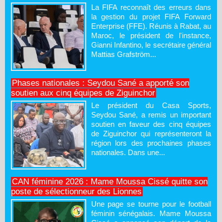
La FIFA reconnaît des erreurs dans
la gestion du projet FIFA Forward
Enterprise (FFE). Réunis à Rabat, au
Maroc, le président de l'instance,
Gianni Infantino, le secrétaire général
Mattias Grafström...
Phases nationales : Seydou Sané a apporté son
soutien aux cinq équipes de Ziguinchor
Le président du Casa Sports,
Seydou Sané, a remis un important
soutien en faveur des cinq équipes
de Ziguinchor qui représenteront la
région lors des prochaines phases
nationales. Dans une...
CAN féminine 2026 : Mame Moussa Cissé quitte son
poste de sélectionneur des Lionnes
Une page se tourne pour le football
féminin sénégalais. Mame Moussa