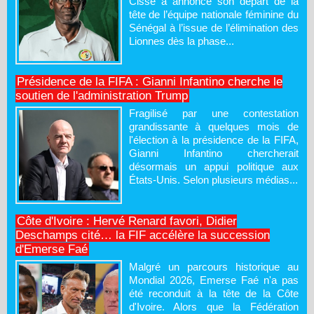
Cissé a annoncé son départ de la
tête de l’équipe nationale féminine du
Sénégal à l’issue de l’élimination des
Lionnes dès la phase...
Présidence de la FIFA : Gianni Infantino cherche le
soutien de l'administration Trump
Fragilisé par une contestation
grandissante à quelques mois de
l'élection à la présidence de la FIFA,
Gianni Infantino chercherait
désormais un appui politique aux
États-Unis. Selon plusieurs médias...
Côte d'Ivoire : Hervé Renard favori, Didier
Deschamps cité… la FIF accélère la succession
d'Emerse Faé
Malgré un parcours historique au
Mondial 2026, Emerse Faé n'a pas
été reconduit à la tête de la Côte
d'Ivoire. Alors que la Fédération