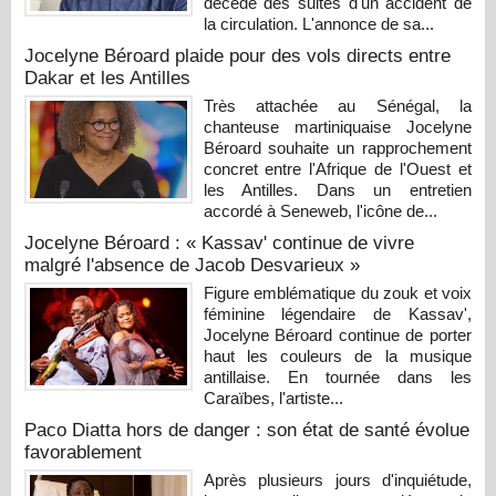
décédé des suites d'un accident de
la circulation. L'annonce de sa...
Jocelyne Béroard plaide pour des vols directs entre
Dakar et les Antilles
Très attachée au Sénégal, la
chanteuse martiniquaise Jocelyne
Béroard souhaite un rapprochement
concret entre l'Afrique de l'Ouest et
les Antilles. Dans un entretien
accordé à Seneweb, l'icône de...
Jocelyne Béroard : « Kassav' continue de vivre
malgré l'absence de Jacob Desvarieux »
Figure emblématique du zouk et voix
féminine légendaire de Kassav',
Jocelyne Béroard continue de porter
haut les couleurs de la musique
antillaise. En tournée dans les
Caraïbes, l'artiste...
Paco Diatta hors de danger : son état de santé évolue
favorablement
Après plusieurs jours d'inquiétude,