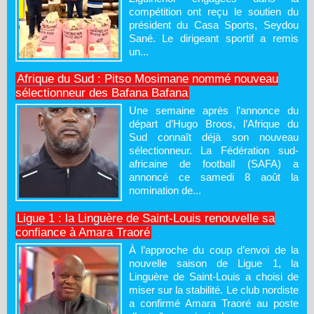
compétition ont reçu le soutien du
président du Casa Sports, Seydou
Sané. Le dirigeant sportif a remis
un...
Afrique du Sud : Pitso Mosimane nommé nouveau
sélectionneur des Bafana Bafana
Une semaine après l’annonce du
départ d’Hugo Broos, l’Afrique du
Sud connaît déjà son nouveau
sélectionneur. La Fédération sud-
africaine de football (SAFA) a
annoncé ce samedi 8 août la
nomination de...
Ligue 1 : la Linguère de Saint-Louis renouvelle sa
confiance à Amara Traoré
À l’approche du coup d’envoi de la
nouvelle saison de Ligue 1, la
Linguère de Saint-Louis a choisi de
miser sur la stabilité. Le club nordiste
a confirmé Amara Traoré au poste