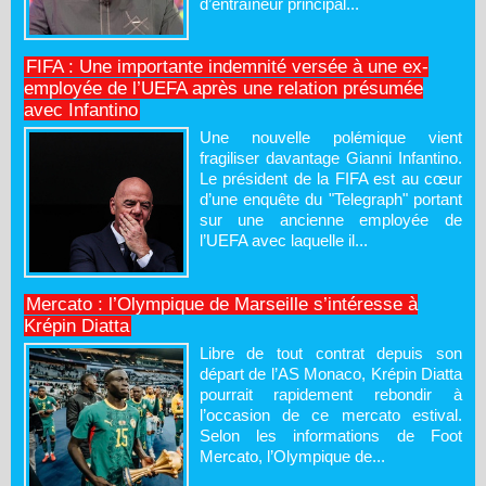
d’entraîneur principal...
FIFA : Une importante indemnité versée à une ex-
employée de l’UEFA après une relation présumée
avec Infantino
Une nouvelle polémique vient
fragiliser davantage Gianni Infantino.
Le président de la FIFA est au cœur
d’une enquête du "Telegraph" portant
sur une ancienne employée de
l’UEFA avec laquelle il...
Mercato : l’Olympique de Marseille s’intéresse à
Krépin Diatta
Libre de tout contrat depuis son
départ de l’AS Monaco, Krépin Diatta
pourrait rapidement rebondir à
l’occasion de ce mercato estival.
Selon les informations de Foot
Mercato, l’Olympique de...