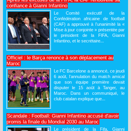
confiance à Gianni Infantino
Le Comité exécutif de la
Confédération africaine de football
(CAF) a approuvé à l'unanimité la «
Mise à jour conjointe » présentée par
le président de la FIFA, Gianni
Infantino, et le secrétaire...
Officiel : le Barça renonce à son déplacement au
Maroc
Le FC Barcelone a annoncé, ce jeudi
6 août, l'annulation du match amical
que son équipe première devait
disputer le 15 août à Tanger, au
Maroc. Dans un communiqué, le
club catalan explique que...
Scandale : Football: Gianni Infantino accusé d'avoir
promis la finale du Mondial 2030 au Maroc
Le président de la Fifa, Gianni