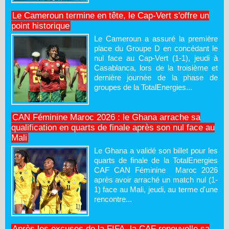
Le Cameroun termine en tête, le Cap-Vert s'offre un
point historique
Le Cameroun a assuré la première
place du Groupe D en concédant le
nul face au Cap-Vert (1-1), jeudi à
Casablanca, lors de la troisième et
dernière journée de la phase de
groupes de la TotalEnergies...
CAN Féminine Maroc 2026 : le Ghana arrache sa
qualification en quarts de finale après son nul face au
Mali
Le Ghana a validé son billet pour les
quarts de finale de la TotalEnergies
CAF CAN Féminine Maroc 2026
après avoir arraché un match nul (1-
1) face au Mali, jeudi, au terme d'une
rencontre...
Après les excuses de la FIFA, la CAF renouvelle sa