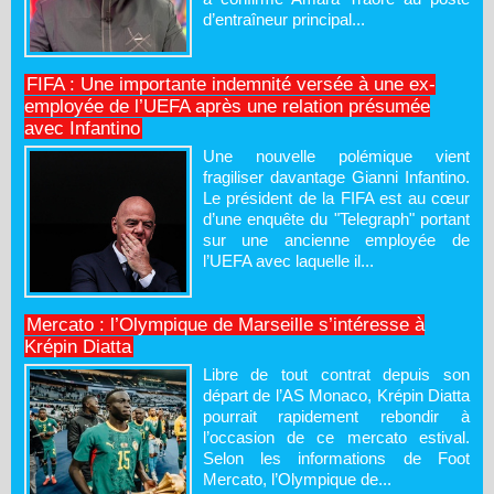
d’entraîneur principal...
FIFA : Une importante indemnité versée à une ex-
employée de l’UEFA après une relation présumée
avec Infantino
Une nouvelle polémique vient
fragiliser davantage Gianni Infantino.
Le président de la FIFA est au cœur
d’une enquête du "Telegraph" portant
sur une ancienne employée de
l’UEFA avec laquelle il...
Mercato : l’Olympique de Marseille s’intéresse à
Krépin Diatta
Libre de tout contrat depuis son
départ de l’AS Monaco, Krépin Diatta
pourrait rapidement rebondir à
l’occasion de ce mercato estival.
Selon les informations de Foot
Mercato, l’Olympique de...