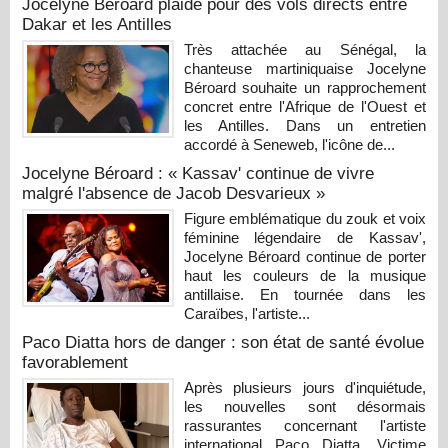
Jocelyne Béroard plaide pour des vols directs entre
Dakar et les Antilles
Très attachée au Sénégal, la
chanteuse martiniquaise Jocelyne
Béroard souhaite un rapprochement
concret entre l'Afrique de l'Ouest et
les Antilles. Dans un entretien
accordé à Seneweb, l'icône de...
Jocelyne Béroard : « Kassav' continue de vivre
malgré l'absence de Jacob Desvarieux »
Figure emblématique du zouk et voix
féminine légendaire de Kassav',
Jocelyne Béroard continue de porter
haut les couleurs de la musique
antillaise. En tournée dans les
Caraïbes, l'artiste...
Paco Diatta hors de danger : son état de santé évolue
favorablement
Après plusieurs jours d'inquiétude,
les nouvelles sont désormais
rassurantes concernant l'artiste
international Paco Diatta. Victime