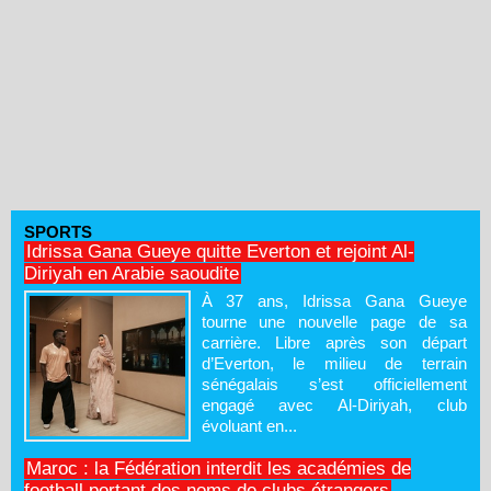
SPORTS
Idrissa Gana Gueye quitte Everton et rejoint Al-
Diriyah en Arabie saoudite
À 37 ans, Idrissa Gana Gueye
tourne une nouvelle page de sa
carrière. Libre après son départ
d’Everton, le milieu de terrain
sénégalais s’est officiellement
engagé avec Al-Diriyah, club
évoluant en...
Maroc : la Fédération interdit les académies de
football portant des noms de clubs étrangers