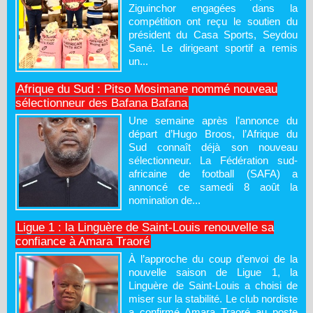
Ziguinchor engagées dans la
compétition ont reçu le soutien du
président du Casa Sports, Seydou
Sané. Le dirigeant sportif a remis
un...
Afrique du Sud : Pitso Mosimane nommé nouveau
sélectionneur des Bafana Bafana
Une semaine après l’annonce du
départ d’Hugo Broos, l’Afrique du
Sud connaît déjà son nouveau
sélectionneur. La Fédération sud-
africaine de football (SAFA) a
annoncé ce samedi 8 août la
nomination de...
Ligue 1 : la Linguère de Saint-Louis renouvelle sa
confiance à Amara Traoré
À l’approche du coup d’envoi de la
nouvelle saison de Ligue 1, la
Linguère de Saint-Louis a choisi de
miser sur la stabilité. Le club nordiste
a confirmé Amara Traoré au poste