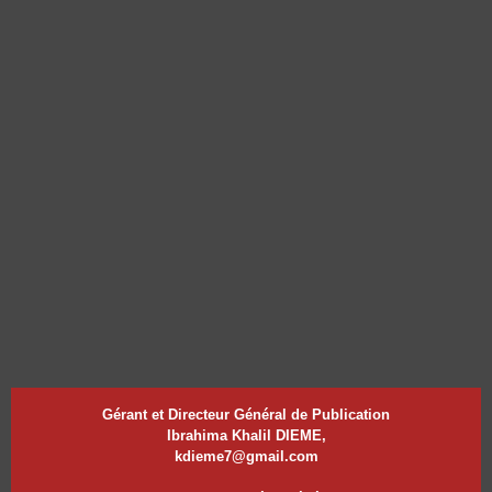
Gérant et Directeur Général de Publication
Ibrahima Khalil DIEME,
kdieme7@gmail.com