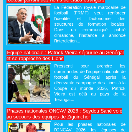
La Fédération royale marocaine de
football (FRMF) veut renforcer
l’identité et l’autonomie des
structures de formation locales.
Dans un communiqué publié
dimanche, l’instance a annoncé
l’interdiction...
Équipe nationale : Patrick Vieira séjourne au Sénégal
et se rapproche des Lions
Pressenti pour prendre les
commandes de l’équipe nationale de
football du Sénégal après la
décevante campagne des Lions à la
Coupe du monde 2026, Patrick
Vieira est déjà au pays de la
Teranga....
Phases nationales ONCAV 2026 : Seydou Sané vole
au secours des équipes de Ziguinchor
Pour les phases nationales de
l’ONCAV 2026, les équipes de