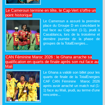
Le Cameroun termine en tête, le Cap-Vert s'offre un
point historique
Le Cameroun a assuré la première
place du Groupe D en concédant le
nul face au Cap-Vert (1-1), jeudi à
Casablanca, lors de la troisième et
dernière journée de la phase de
groupes de la TotalEnergies...
CAN Féminine Maroc 2026 : le Ghana arrache sa
qualification en quarts de finale après son nul face au
Mali
Le Ghana a validé son billet pour les
quarts de finale de la TotalEnergies
CAF CAN Féminine Maroc 2026
après avoir arraché un match nul (1-
1) face au Mali, jeudi, au terme d'une
rencontre...