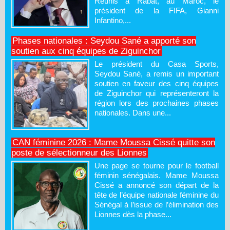
Réunis à Rabat, au Maroc, le
président de la FIFA, Gianni
Infantino,...
Phases nationales : Seydou Sané a apporté son
soutien aux cinq équipes de Ziguinchor
Le président du Casa Sports,
Seydou Sané, a remis un important
soutien en faveur des cinq équipes
de Ziguinchor qui représenteront la
région lors des prochaines phases
nationales. Dans une...
CAN féminine 2026 : Mame Moussa Cissé quitte son
poste de sélectionneur des Lionnes
Une page se tourne pour le football
féminin sénégalais. Mame Moussa
Cissé a annoncé son départ de la
tête de l’équipe nationale féminine du
Sénégal à l’issue de l’élimination des
Lionnes dès la phase...