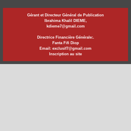
Gérant et Directeur Général de Publication
Ibrahima Khalil DIEME,
kdieme7@gmail.com
Directrice Financière Générale:.
Fanta Fifi Diop
Email: exclusif7@gmail.com
Inscription au site