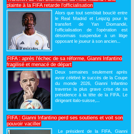
plainte à la FIFA retarde l'officialisation
Alors que tout semblait bouclé entre
le Real Madrid et Leipzig pour le
transfert de Yan Diomandé,
l'officialisation de l'opération est
désormais suspendue à un litige
opposant le joueur à son ancien...
FIFA : après l'échec de sa réforme, Gianni Infantino
fragilisé et menacé de départ
Deux semaines seulement après
avoir célébré le succès de la Coupe
du monde 2026, Gianni Infantino
traverse la plus grave crise de sa
présidence à la tête de la FIFA. Le
dirigeant italo-suisse,...
FIFA : Gianni Infantino perd ses soutiens et voit son
pouvoir vaciller
Le président de la FIFA, Gianni