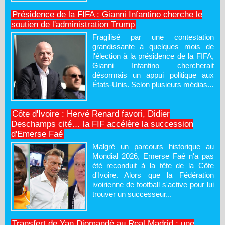
Présidence de la FIFA : Gianni Infantino cherche le
soutien de l'administration Trump
Fragilisé par une contestation
grandissante à quelques mois de
l'élection à la présidence de la FIFA,
Gianni Infantino chercherait
désormais un appui politique aux
États-Unis. Selon plusieurs médias...
Côte d'Ivoire : Hervé Renard favori, Didier
Deschamps cité… la FIF accélère la succession
d'Emerse Faé
Malgré un parcours historique au
Mondial 2026, Emerse Faé n'a pas
été reconduit à la tête de la Côte
d'Ivoire. Alors que la Fédération
ivoirienne de football s'active pour lui
trouver un successeur...
Transfert de Yan Diomandé au Real Madrid : une