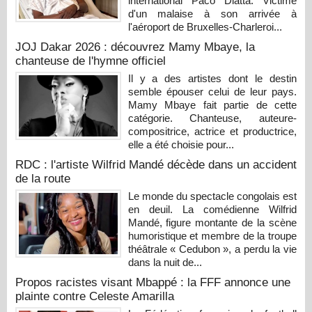
international Paco Diatta. Victime
d'un malaise à son arrivée à
l'aéroport de Bruxelles-Charleroi...
JOJ Dakar 2026 : découvrez Mamy Mbaye, la
chanteuse de l'hymne officiel
Il y a des artistes dont le destin
semble épouser celui de leur pays.
Mamy Mbaye fait partie de cette
catégorie. Chanteuse, auteure-
compositrice, actrice et productrice,
elle a été choisie pour...
RDC : l'artiste Wilfrid Mandé décède dans un accident
de la route
Le monde du spectacle congolais est
en deuil. La comédienne Wilfrid
Mandé, figure montante de la scène
humoristique et membre de la troupe
théâtrale « Cedubon », a perdu la vie
dans la nuit de...
Propos racistes visant Mbappé : la FFF annonce une
plainte contre Celeste Amarilla