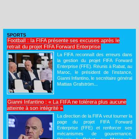
SPORTS
Football : la FIFA présente ses excuses après le
retrait du projet FIFA Forward Enterprise
La FIFA reconnaît des erreurs dans
la gestion du projet FIFA Forward
Enterprise (FFE). Réunis à Rabat, au
Maroc, le président de l'instance,
Gianni Infantino, le secrétaire général
Mattias Grafström...
Gianni Infantino : « La FIFA ne tolérera plus aucune
atteinte à son intégrité »
La direction de la FIFA veut tourner la
page du projet FIFA Forward
Enterprise (FFE) et renforcer ses
mécanismes de gouvernance.