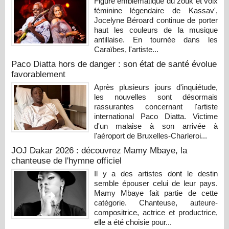
Figure emblématique du zouk et voix
féminine légendaire de Kassav',
Jocelyne Béroard continue de porter
haut les couleurs de la musique
antillaise. En tournée dans les
Caraïbes, l'artiste...
Paco Diatta hors de danger : son état de santé évolue
favorablement
Après plusieurs jours d'inquiétude,
les nouvelles sont désormais
rassurantes concernant l'artiste
international Paco Diatta. Victime
d'un malaise à son arrivée à
l'aéroport de Bruxelles-Charleroi...
JOJ Dakar 2026 : découvrez Mamy Mbaye, la
chanteuse de l'hymne officiel
Il y a des artistes dont le destin
semble épouser celui de leur pays.
Mamy Mbaye fait partie de cette
catégorie. Chanteuse, auteure-
compositrice, actrice et productrice,
elle a été choisie pour...