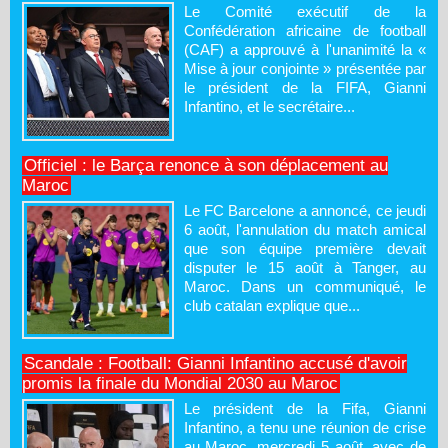
Le Comité exécutif de la
Confédération africaine de football
(CAF) a approuvé à l'unanimité la «
Mise à jour conjointe » présentée par
le président de la FIFA, Gianni
Infantino, et le secrétaire...
Officiel : le Barça renonce à son déplacement au
Maroc
Le FC Barcelone a annoncé, ce jeudi
6 août, l'annulation du match amical
que son équipe première devait
disputer le 15 août à Tanger, au
Maroc. Dans un communiqué, le
club catalan explique que...
Scandale : Football: Gianni Infantino accusé d'avoir
promis la finale du Mondial 2030 au Maroc
Le président de la Fifa, Gianni
Infantino, a tenu une réunion de crise
au Maroc, mercredi 5 août, avec de