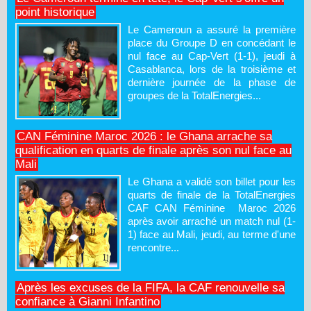
point historique
Le Cameroun a assuré la première
place du Groupe D en concédant le
nul face au Cap-Vert (1-1), jeudi à
Casablanca, lors de la troisième et
dernière journée de la phase de
groupes de la TotalEnergies...
CAN Féminine Maroc 2026 : le Ghana arrache sa
qualification en quarts de finale après son nul face au
Mali
Le Ghana a validé son billet pour les
quarts de finale de la TotalEnergies
CAF CAN Féminine Maroc 2026
après avoir arraché un match nul (1-
1) face au Mali, jeudi, au terme d'une
rencontre...
Après les excuses de la FIFA, la CAF renouvelle sa
confiance à Gianni Infantino