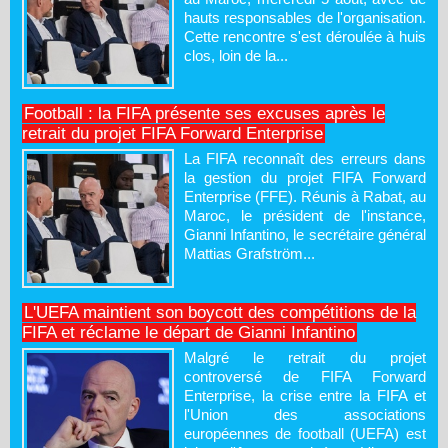
hauts responsables de l'organisation.
Cette rencontre s'est déroulée à huis
clos, loin de la...
Football : la FIFA présente ses excuses après le
retrait du projet FIFA Forward Enterprise
La FIFA reconnaît des erreurs dans
la gestion du projet FIFA Forward
Enterprise (FFE). Réunis à Rabat, au
Maroc, le président de l'instance,
Gianni Infantino, le secrétaire général
Mattias Grafström...
L'UEFA maintient son boycott des compétitions de la
FIFA et réclame le départ de Gianni Infantino
Malgré le retrait du projet
controversé de FIFA Forward
Enterprise, la crise entre la FIFA et
l'Union des associations
européennes de football (UEFA) est