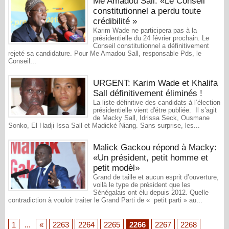
Me Amadou Sall: «Le Conseil
constitutionnel a perdu toute
crédibilité »
Karim Wade ne participera pas à la
présidentielle du 24 février prochain. Le
Conseil constitutionnel a définitivement
rejeté sa candidature. Pour Me Amadou Sall, responsable Pds, le
Conseil...
URGENT: Karim Wade et Khalifa
Sall définitivement éliminés !
La liste définitive des candidats à l’élection
présidentielle vient d'étre publiée. Il s’agit
de Macky Sall, Idrissa Seck, Ousmane
Sonko, El Hadji Issa Sall et Madické Niang. Sans surprise, les...
Malick Gackou répond à Macky:
«Un président, petit homme et
petit modèl»
Grand de taille et aucun esprit d’ouverture,
voilà le type de président que les
Sénégalais ont élu depuis 2012. Quelle
contradiction à vouloir traiter le Grand Parti de « petit parti » au...
1
...
«
2263
2264
2265
2266
2267
2268