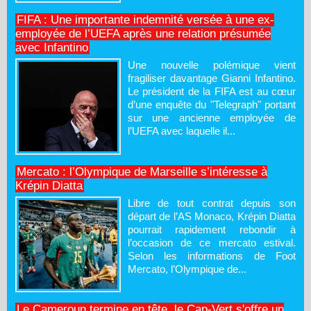
FIFA : Une importante indemnité versée à une ex-
employée de l’UEFA après une relation présumée
avec Infantino
Une nouvelle polémique vient
fragiliser davantage Gianni Infantino.
Le président de la FIFA est au cœur
d’une enquête du "Telegraph" portant
sur une ancienne employée de
l’UEFA avec laquelle il...
Mercato : l’Olympique de Marseille s’intéresse à
Krépin Diatta
Libre de tout contrat depuis son
départ de l’AS Monaco, Krépin Diatta
pourrait rapidement rebondir à
l’occasion de ce mercato estival.
Selon les informations de Foot
Mercato, l’Olympique de...
Le Cameroun termine en tête, le Cap-Vert s'offre un