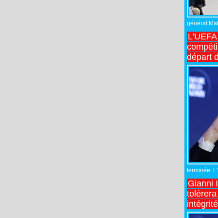
général Matt
L'UEFA 
compétit
départ d
terminée. L
Gianni 
tolérera
intégrit