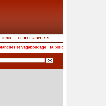
ETENIR
PEOPLE & SPORTS
agabondage : la police démantèle un foyer d'insécurité 