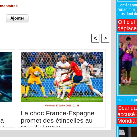
Confédérati
mmentaires
l'unanimité
président de
Officiel
déplac
<
>
communiqué,
Vendredi 10 Juillet 2026 - 21:31
Scandal
Le choc France-Espagne
accusé d
sa
promet des étincelles au
Mondial
et
Mondial 2026
té