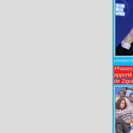
président de
Phases 
apporté
de Zigu