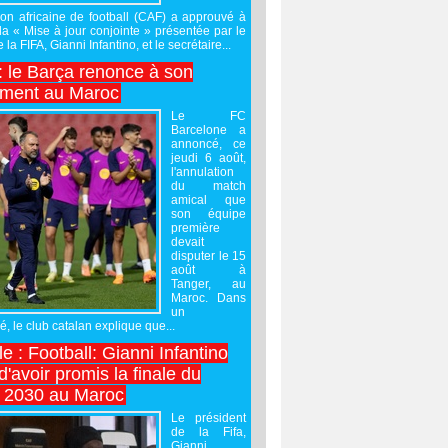
on africaine de football (CAF) a approuvé à
 la « Mise à jour conjointe » présentée par le
 la FIFA, Gianni Infantino, et le secrétaire...
 : le Barça renonce à son
ement au Maroc
Le FC
Barcelone a
annoncé, ce
jeudi 6 août,
l'annulation
du match
amical que
son équipe
première
devait
disputer le 15
août à
Tanger, au
Maroc. Dans
un
 le club catalan explique que...
e : Football: Gianni Infantino
'avoir promis la finale du
 2030 au Maroc
Le président
de la Fifa,
Gianni