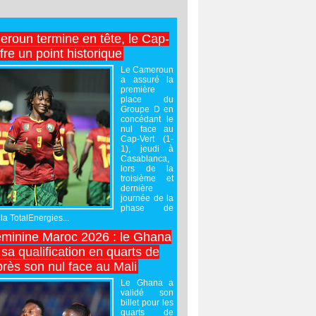
roun termine en tête, le Cap-
ffre un point historique
Le Cameroun
a assuré la
première
place du
Groupe D en
concédant le
nul face au
Cap-Vert (1-
1), jeudi à
Casablanca,
lors de la
troisième et
dernière
journée de la
phase de
la TotalEnergies...
minine Maroc 2026 : le Ghana
sa qualification en quarts de
près son nul face au Mali
Le Ghana a
validé son
billet pour les
quarts de