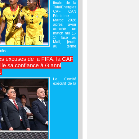
finale de la
TotalEnergies
CAF CAN
Féminine
Maroc 2026
après avoir
arraché un
match nul (1-
1) face au
Mali, jeudi,
au terme
tre...
es excuses de la FIFA, la CAF
lle sa confiance à Gianni
o
Le Comité
exécutif de la