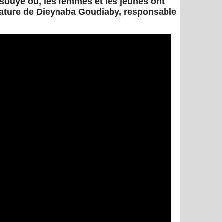
ouye où, les femmes et les jeunes ont
dature de Dieynaba Goudiaby, responsable