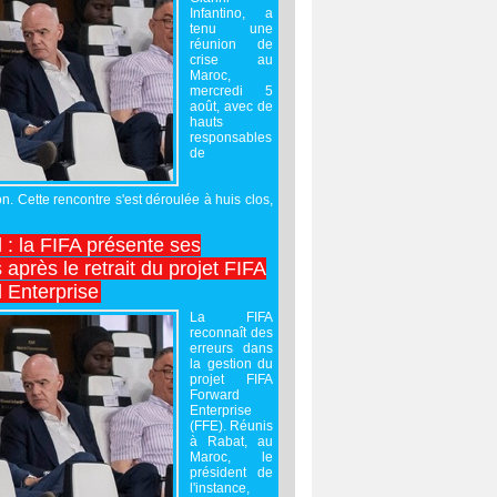
Infantino, a
tenu une
réunion de
crise au
Maroc,
mercredi 5
août, avec de
hauts
responsables
de
on. Cette rencontre s'est déroulée à huis clos,
l : la FIFA présente ses
après le retrait du projet FIFA
 Enterprise
La FIFA
reconnaît des
erreurs dans
la gestion du
projet FIFA
Forward
Enterprise
(FFE). Réunis
à Rabat, au
Maroc, le
président de
l'instance,