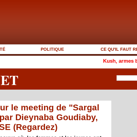
TÉ
POLITIQUE
CE QU'IL FAUT R
Kush, armes blanches et v
NET
ur le meeting de "Sargal
 par Dieynaba Goudiaby,
ESE (Regardez)