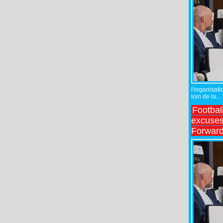
l'organisati
loin de la...
Footbal
excuses 
Forward