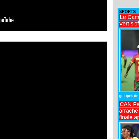
SPORTS
Le Came
Vert s'o
groupes de 
CAN Fé
arrache 
finale a