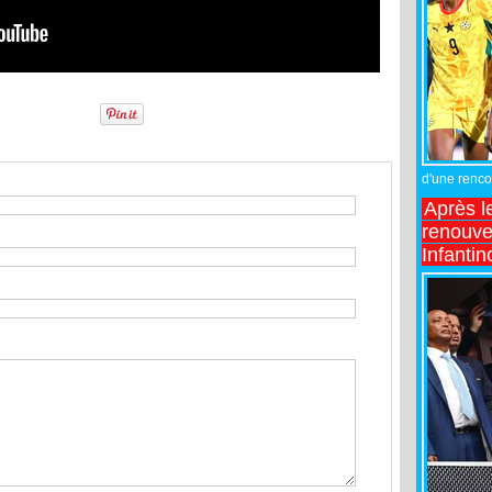
d'une rencon
Après l
renouve
Infantin