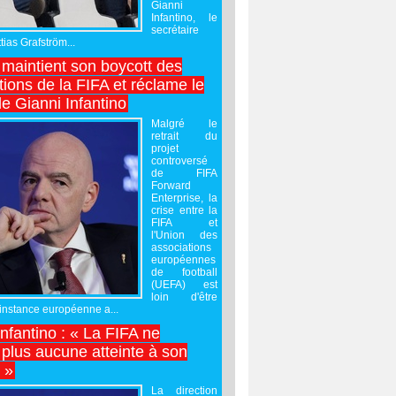
Gianni
Infantino, le
secrétaire
ias Grafström...
maintient son boycott des
ions de la FIFA et réclame le
e Gianni Infantino
Malgré le
retrait du
projet
controversé
de FIFA
Forward
Enterprise, la
crise entre la
FIFA et
l'Union des
associations
européennes
de football
(UEFA) est
loin d'être
'instance européenne a...
Infantino : « La FIFA ne
 plus aucune atteinte à son
é »
La direction