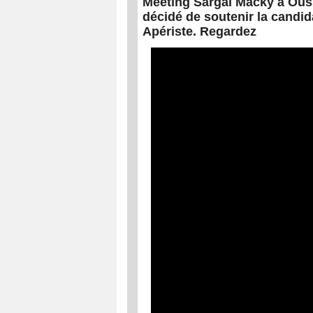
Meeting Sargal Macky à Ouss
décidé de soutenir la candi
Apériste. Regardez