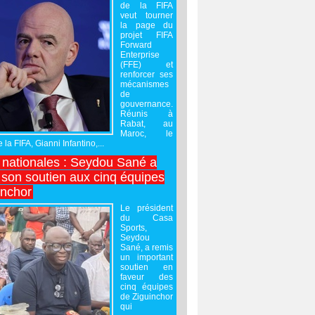
de la FIFA
veut tourner
la page du
projet FIFA
Forward
Enterprise
(FFE) et
renforcer ses
mécanismes
de
gouvernance.
Réunis à
Rabat, au
Maroc, le
 la FIFA, Gianni Infantino,...
nationales : Seydou Sané a
 son soutien aux cinq équipes
inchor
Le président
du Casa
Sports,
Seydou
Sané, a remis
un important
soutien en
faveur des
cinq équipes
de Ziguinchor
qui