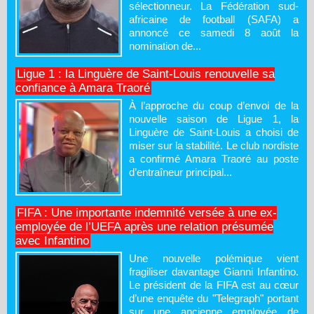
sélectionneur. La Fédération sud-
africaine de football (SAFA) a
annoncé ce samedi 8 août la
nomination de...
Ligue 1 : la Linguère de Saint-Louis renouvelle sa
confiance à Amara Traoré
À l’approche du coup d’envoi de la
nouvelle saison de Ligue 1, la
Linguère de Saint-Louis a choisi de
miser sur la stabilité. Le club nordiste
a confirmé Amara Traoré au poste
d’entraîneur principal...
FIFA : Une importante indemnité versée à une ex-
employée de l’UEFA après une relation présumée
avec Infantino
Une nouvelle polémique vient
fragiliser davantage Gianni Infantino.
Le président de la FIFA est au cœur
d’une enquête du "Telegraph" portant
sur une ancienne employée de