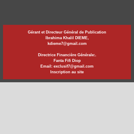
Gérant et Directeur Général de Publication
Ibrahima Khalil DIEME,
kdieme7@gmail.com
Directrice Financière Générale:.
Fanta Fifi Diop
Email: exclusif7@gmail.com
Inscription au site