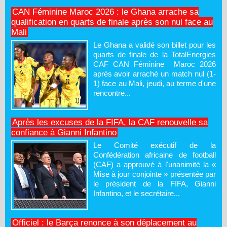
CAN Féminine Maroc 2026 : le Ghana arrache sa
qualification en quarts de finale après son nul face au
Mali
Le Ghana a validé son billet pour les
quarts de finale de la TotalEnergies
CAF CAN Féminine Maroc 2026
après avoir arraché un match nul (1-
1) face au Mali, jeudi, au terme d'une
rencontre...
Après les excuses de la FIFA, la CAF renouvelle sa
confiance à Gianni Infantino
Le Comité exécutif de la
Confédération africaine de football
(CAF) a approuvé à l'unanimité la «
Mise à jour conjointe » présentée par
le président de la FIFA, Gianni
Infantino, et le secrétaire...
Officiel : le Barça renonce à son déplacement au