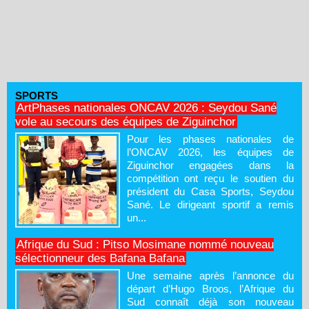
SPORTS
ArtPhases nationales ONCAV 2026 : Seydou Sané
vole au secours des équipes de Ziguinchor
Pour les phases nationales de
l’ONCAV 2026, les équipes de
Ziguinchor engagées dans la
compétition ont reçu le soutien du
président du Casa Sports, Seydou
Sané. Le dirigeant sportif a remis
un...
Afrique du Sud : Pitso Mosimane nommé nouveau
sélectionneur des Bafana Bafana
Une semaine après l’annonce du
départ d’Hugo Broos, l’Afrique du
Sud connaît déjà son nouveau