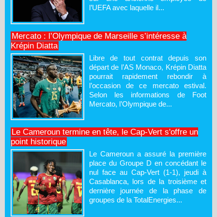
l’UEFA avec laquelle il...
Mercato : l’Olympique de Marseille s’intéresse à
Krépin Diatta
Libre de tout contrat depuis son
départ de l’AS Monaco, Krépin Diatta
pourrait rapidement rebondir à
l’occasion de ce mercato estival.
Selon les informations de Foot
Mercato, l’Olympique de...
Le Cameroun termine en tête, le Cap-Vert s'offre un
point historique
Le Cameroun a assuré la première
place du Groupe D en concédant le
nul face au Cap-Vert (1-1), jeudi à
Casablanca, lors de la troisième et
dernière journée de la phase de
groupes de la TotalEnergies...