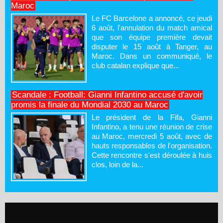
Maroc
Le FC Barcelone a annoncé, ce jeudi
6 août, l'annulation du match amical
que son équipe première devait
disputer le 15 août à Tanger, au
Maroc. Dans un communiqué, le
club catalan explique que...
Scandale : Football: Gianni Infantino accusé d'avoir
promis la finale du Mondial 2030 au Maroc
Le président de la Fifa, Gianni
Infantino, a tenu une réunion de crise
au Maroc, mercredi 5 août, avec de
hauts responsables de l'organisation.
Cette rencontre s'est déroulée à huis
clos, loin de la...