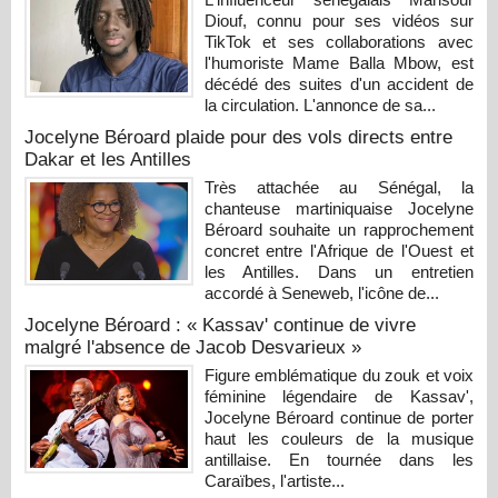
Diouf, connu pour ses vidéos sur
TikTok et ses collaborations avec
l'humoriste Mame Balla Mbow, est
décédé des suites d'un accident de
la circulation. L'annonce de sa...
Jocelyne Béroard plaide pour des vols directs entre
Dakar et les Antilles
Très attachée au Sénégal, la
chanteuse martiniquaise Jocelyne
Béroard souhaite un rapprochement
concret entre l'Afrique de l'Ouest et
les Antilles. Dans un entretien
accordé à Seneweb, l'icône de...
Jocelyne Béroard : « Kassav' continue de vivre
malgré l'absence de Jacob Desvarieux »
Figure emblématique du zouk et voix
féminine légendaire de Kassav',
Jocelyne Béroard continue de porter
haut les couleurs de la musique
antillaise. En tournée dans les
Caraïbes, l'artiste...