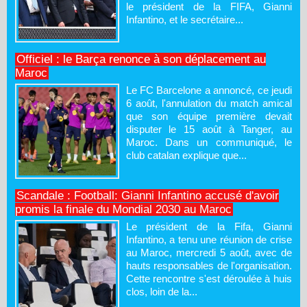
le président de la FIFA, Gianni
Infantino, et le secrétaire...
Officiel : le Barça renonce à son déplacement au
Maroc
Le FC Barcelone a annoncé, ce jeudi
6 août, l'annulation du match amical
que son équipe première devait
disputer le 15 août à Tanger, au
Maroc. Dans un communiqué, le
club catalan explique que...
Scandale : Football: Gianni Infantino accusé d'avoir
promis la finale du Mondial 2030 au Maroc
Le président de la Fifa, Gianni
Infantino, a tenu une réunion de crise
au Maroc, mercredi 5 août, avec de
hauts responsables de l'organisation.
Cette rencontre s'est déroulée à huis
clos, loin de la...