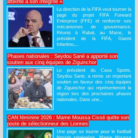
atteinte à son intégrité »
La direction de la FIFA veut tourner la
page du projet FIFA Forward
Enterprise (FFE) et renforcer ses
mécanismes de gouvernance.
Réunis à Rabat, au Maroc, le
président de la FIFA, Gianni
Infantino,...
Phases nationales : Seydou Sané a apporté son
soutien aux cinq équipes de Ziguinchor
Le président du Casa Sports,
Seydou Sané, a remis un important
soutien en faveur des cinq équipes
de Ziguinchor qui représenteront la
région lors des prochaines phases
nationales. Dans une...
CAN féminine 2026 : Mame Moussa Cissé quitte son
poste de sélectionneur des Lionnes
Une page se tourne pour le football
féminin sénégalais. Mame Moussa