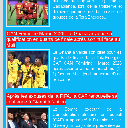
nul face au Cap-Vert (1-1), jeudi à
Casablanca, lors de la troisième et
dernière journée de la phase de
groupes de la TotalEnergies...
CAN Féminine Maroc 2026 : le Ghana arrache sa
qualification en quarts de finale après son nul face au
Mali
Le Ghana a validé son billet pour les
quarts de finale de la TotalEnergies
CAF CAN Féminine Maroc 2026
après avoir arraché un match nul (1-
1) face au Mali, jeudi, au terme d'une
rencontre...
Après les excuses de la FIFA, la CAF renouvelle sa
confiance à Gianni Infantino
Le Comité exécutif de la
Confédération africaine de football
(CAF) a approuvé à l'unanimité la «
Mise à jour conjointe » présentée par