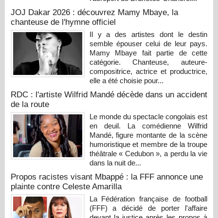
JOJ Dakar 2026 : découvrez Mamy Mbaye, la
chanteuse de l'hymne officiel
Il y a des artistes dont le destin
semble épouser celui de leur pays.
Mamy Mbaye fait partie de cette
catégorie. Chanteuse, auteure-
compositrice, actrice et productrice,
elle a été choisie pour...
RDC : l'artiste Wilfrid Mandé décède dans un accident
de la route
Le monde du spectacle congolais est
en deuil. La comédienne Wilfrid
Mandé, figure montante de la scène
humoristique et membre de la troupe
théâtrale « Cedubon », a perdu la vie
dans la nuit de...
Propos racistes visant Mbappé : la FFF annonce une
plainte contre Celeste Amarilla
La Fédération française de football
(FFF) a décidé de porter l'affaire
devant la justice après les propos à