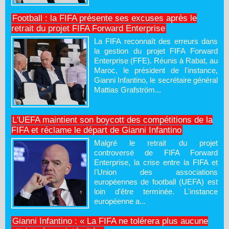
Football : la FIFA présente ses excuses après le
retrait du projet FIFA Forward Enterprise
La FIFA reconnaît des erreurs dans
la gestion du projet FIFA Forward
Enterprise (FFE). Réunis à Rabat, au
Maroc, le président de l'instance,
Gianni Infantino, le secrétaire général
Mattias Grafström...
L'UEFA maintient son boycott des compétitions de la
FIFA et réclame le départ de Gianni Infantino
Malgré le retrait du projet
controversé de FIFA Forward
Enterprise, la crise entre la FIFA et
l'Union des associations
européennes de football (UEFA) est
loin d'être terminée. L'instance
européenne a...
Gianni Infantino : « La FIFA ne tolérera plus aucune