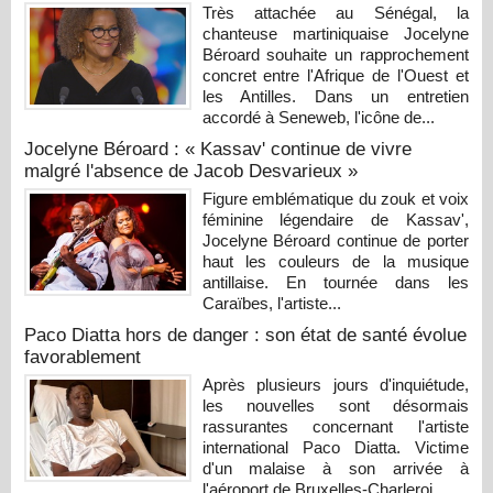
Très attachée au Sénégal, la
chanteuse martiniquaise Jocelyne
Béroard souhaite un rapprochement
concret entre l'Afrique de l'Ouest et
les Antilles. Dans un entretien
accordé à Seneweb, l'icône de...
Jocelyne Béroard : « Kassav' continue de vivre
malgré l'absence de Jacob Desvarieux »
Figure emblématique du zouk et voix
féminine légendaire de Kassav',
Jocelyne Béroard continue de porter
haut les couleurs de la musique
antillaise. En tournée dans les
Caraïbes, l'artiste...
Paco Diatta hors de danger : son état de santé évolue
favorablement
Après plusieurs jours d'inquiétude,
les nouvelles sont désormais
rassurantes concernant l'artiste
international Paco Diatta. Victime
d'un malaise à son arrivée à
l'aéroport de Bruxelles-Charleroi...