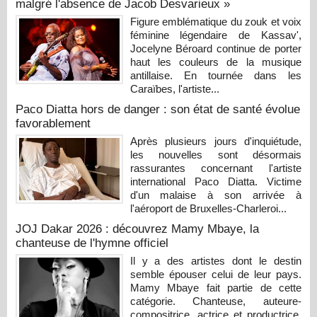
malgré l'absence de Jacob Desvarieux »
Figure emblématique du zouk et voix
féminine légendaire de Kassav',
Jocelyne Béroard continue de porter
haut les couleurs de la musique
antillaise. En tournée dans les
Caraïbes, l'artiste...
Paco Diatta hors de danger : son état de santé évolue
favorablement
Après plusieurs jours d'inquiétude,
les nouvelles sont désormais
rassurantes concernant l'artiste
international Paco Diatta. Victime
d'un malaise à son arrivée à
l'aéroport de Bruxelles-Charleroi...
JOJ Dakar 2026 : découvrez Mamy Mbaye, la
chanteuse de l'hymne officiel
Il y a des artistes dont le destin
semble épouser celui de leur pays.
Mamy Mbaye fait partie de cette
catégorie. Chanteuse, auteure-
compositrice, actrice et productrice,