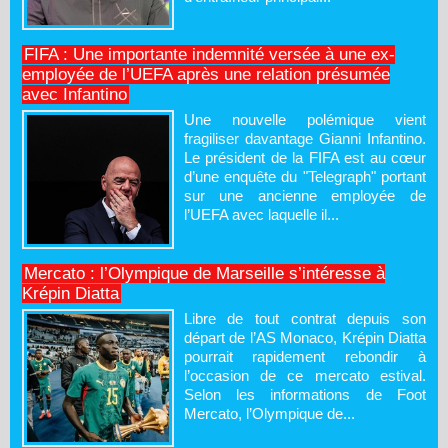
FIFA : Une importante indemnité versée à une ex-
employée de l’UEFA après une relation présumée
avec Infantino
Une nouvelle polémique vient
fragiliser davantage Gianni Infantino.
Le président de la FIFA est au cœur
d’une enquête du "Telegraph" portant
sur une ancienne employée de
l’UEFA avec laquelle il...
Mercato : l’Olympique de Marseille s’intéresse à
Krépin Diatta
Libre de tout contrat depuis son
départ de l’AS Monaco, Krépin Diatta
pourrait rapidement rebondir à
l’occasion de ce mercato estival.
Selon les informations de Foot
Mercato, l’Olympique de...