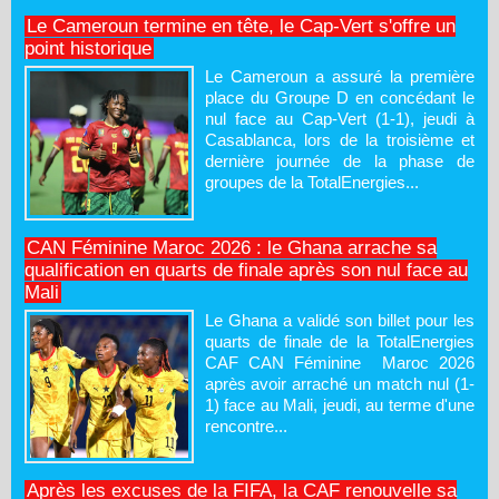
Le Cameroun termine en tête, le Cap-Vert s'offre un
point historique
Le Cameroun a assuré la première
place du Groupe D en concédant le
nul face au Cap-Vert (1-1), jeudi à
Casablanca, lors de la troisième et
dernière journée de la phase de
groupes de la TotalEnergies...
CAN Féminine Maroc 2026 : le Ghana arrache sa
qualification en quarts de finale après son nul face au
Mali
Le Ghana a validé son billet pour les
quarts de finale de la TotalEnergies
CAF CAN Féminine Maroc 2026
après avoir arraché un match nul (1-
1) face au Mali, jeudi, au terme d'une
rencontre...
Après les excuses de la FIFA, la CAF renouvelle sa