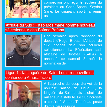
compétition ont reçu le soutien du
président du Casa Sports, Seydou
Sané. Le dirigeant sportif a remis
un...
Afrique du Sud : Pitso Mosimane nommé nouveau
sélectionneur des Bafana Bafana
Une semaine après l’annonce du
départ d’Hugo Broos, l’Afrique du
Sud connaît déjà son nouveau
sélectionneur. La Fédération sud-
africaine de football (SAFA) a
annoncé ce samedi 8 août la
nomination de...
Ligue 1 : la Linguère de Saint-Louis renouvelle sa
confiance à Amara Traoré
À l’approche du coup d’envoi de la
nouvelle saison de Ligue 1, la
Linguère de Saint-Louis a choisi de
miser sur la stabilité. Le club nordiste
a confirmé Amara Traoré au poste
d’entraîneur principal...