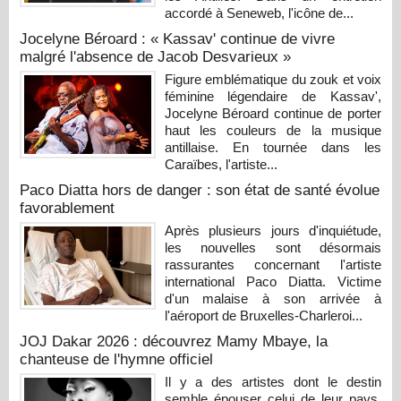
accordé à Seneweb, l'icône de...
Jocelyne Béroard : « Kassav' continue de vivre
malgré l'absence de Jacob Desvarieux »
Figure emblématique du zouk et voix
féminine légendaire de Kassav',
Jocelyne Béroard continue de porter
haut les couleurs de la musique
antillaise. En tournée dans les
Caraïbes, l'artiste...
Paco Diatta hors de danger : son état de santé évolue
favorablement
Après plusieurs jours d'inquiétude,
les nouvelles sont désormais
rassurantes concernant l'artiste
international Paco Diatta. Victime
d'un malaise à son arrivée à
l'aéroport de Bruxelles-Charleroi...
JOJ Dakar 2026 : découvrez Mamy Mbaye, la
chanteuse de l'hymne officiel
Il y a des artistes dont le destin
semble épouser celui de leur pays.