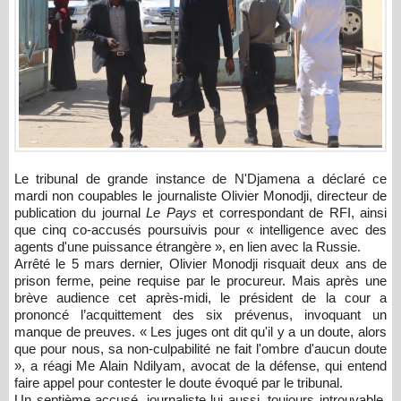
Le tribunal de grande instance de N'Djamena a déclaré ce
mardi non coupables le journaliste Olivier Monodji, directeur de
publication du journal
Le Pays
et correspondant de RFI, ainsi
que cinq co-accusés poursuivis pour « intelligence avec des
agents d'une puissance étrangère », en lien avec la Russie.
Arrêté le 5 mars dernier, Olivier Monodji risquait deux ans de
prison ferme, peine requise par le procureur. Mais après une
brève audience cet après-midi, le président de la cour a
prononcé l’acquittement des six prévenus, invoquant un
manque de preuves. « Les juges ont dit qu'il y a un doute, alors
que pour nous, sa non-culpabilité ne fait l'ombre d'aucun doute
», a réagi Me Alain Ndilyam, avocat de la défense, qui entend
faire appel pour contester le doute évoqué par le tribunal.
Un septième accusé, journaliste lui aussi, toujours introuvable,