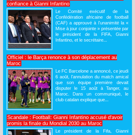
confiance à Gianni Infantino
Le Comité exécutif de la
Confédération africaine de football
(CAF) a approuvé à l'unanimité la «
Mise à jour conjointe » présentée par
le président de la FIFA, Gianni
Infantino, et le secrétaire...
Officiel : le Barça renonce à son déplacement au
Maroc
Le FC Barcelone a annoncé, ce jeudi
6 août, l'annulation du match amical
que son équipe première devait
disputer le 15 août à Tanger, au
Maroc. Dans un communiqué, le
club catalan explique que...
Scandale : Football: Gianni Infantino accusé d'avoir
promis la finale du Mondial 2030 au Maroc
Le président de la Fifa, Gianni