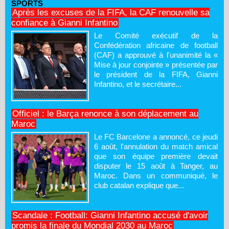
SPORTS
Après les excuses de la FIFA, la CAF renouvelle sa
confiance à Gianni Infantino
Le Comité exécutif de la
Confédération africaine de football
(CAF) a approuvé à l'unanimité la «
Mise à jour conjointe » présentée par
le président de la FIFA, Gianni
Infantino, et le secrétaire...
Officiel : le Barça renonce à son déplacement au
Maroc
Le FC Barcelone a annoncé, ce jeudi
6 août, l'annulation du match amical
que son équipe première devait
disputer le 15 août à Tanger, au
Maroc. Dans un communiqué, le
club catalan explique que...
Scandale : Football: Gianni Infantino accusé d'avoir
promis la finale du Mondial 2030 au Maroc