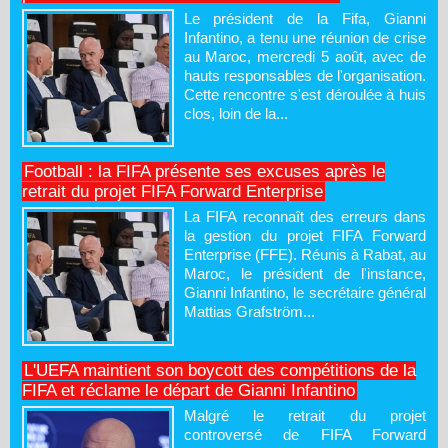
Le président de la Fifa, Gianni
Infantino, a tenu une réunion de crise
au Maroc, mercredi 5 août, avec de
hauts responsables de l'organisation.
Cette rencontre s'est déroulée à huis
clos, loin de la...
Football : la FIFA présente ses excuses après le
retrait du projet FIFA Forward Enterprise
La FIFA reconnaît des erreurs dans
la gestion du projet FIFA Forward
Enterprise (FFE). Réunis à Rabat, au
Maroc, le président de l'instance,
Gianni Infantino, le secrétaire général
Mattias Grafström...
L'UEFA maintient son boycott des compétitions de la
FIFA et réclame le départ de Gianni Infantino
Malgré le retrait du projet
controversé de FIFA Forward