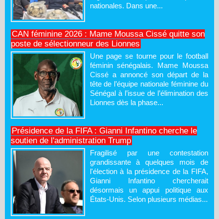
nationales. Dans une...
CAN féminine 2026 : Mame Moussa Cissé quitte son
poste de sélectionneur des Lionnes
Une page se tourne pour le football
féminin sénégalais. Mame Moussa
Cissé a annoncé son départ de la
tête de l’équipe nationale féminine du
Sénégal à l’issue de l’élimination des
Lionnes dès la phase...
Présidence de la FIFA : Gianni Infantino cherche le
soutien de l'administration Trump
Fragilisé par une contestation
grandissante à quelques mois de
l'élection à la présidence de la FIFA,
Gianni Infantino chercherait
désormais un appui politique aux
États-Unis. Selon plusieurs médias...