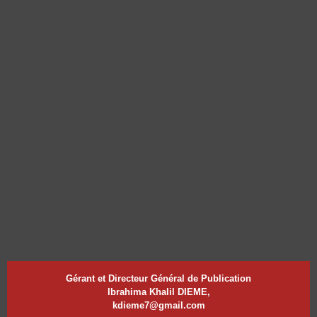
Gérant et Directeur Général de Publication
Ibrahima Khalil DIEME,
kdieme7@gmail.com