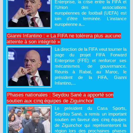
Enterprise, la crise entre la FIFA et
l'Union des associations
européennes de football (UEFA) est
loin d'être terminée. L'instance
européenne a...
Gianni Infantino : « La FIFA ne tolérera plus aucune
atteinte à son intégrité »
La direction de la FIFA veut tourner la
page du projet FIFA Forward
Enterprise (FFE) et renforcer ses
mécanismes de gouvernance.
Réunis à Rabat, au Maroc, le
président de la FIFA, Gianni
Infantino,...
Phases nationales : Seydou Sané a apporté son
soutien aux cinq équipes de Ziguinchor
Le président du Casa Sports,
Seydou Sané, a remis un important
soutien en faveur des cinq équipes
de Ziguinchor qui représenteront la
région lors des prochaines phases