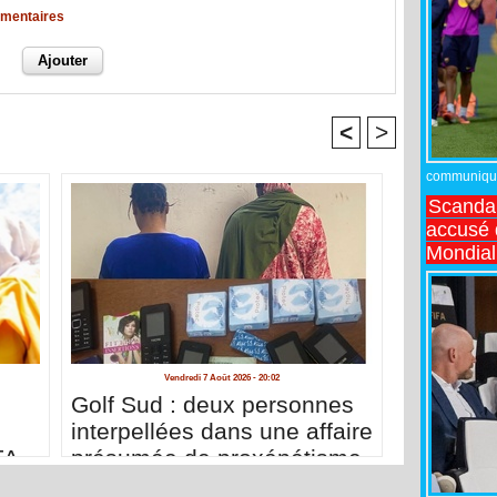
mmentaires
<
>
communiqué,
Scandal
accusé d
Mondial
Vendredi 7 Août 2026 - 20:02
Golf Sud : deux personnes
interpellées dans une affaire
FA
présumée de proxénétisme