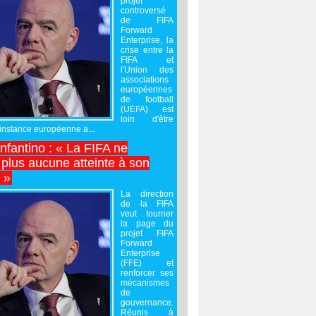
projet
controversé
de FIFA
Forward
Enterprise, la
crise entre la
FIFA et
l'Union des
associations
européennes
de football
(UEFA) est
loin d'être
'instance européenne a...
Infantino : « La FIFA ne
 plus aucune atteinte à son
é »
La direction
de la FIFA
veut tourner
la page du
projet FIFA
Forward
Enterprise
(FFE) et
renforcer ses
mécanismes
de
gouvernance.
Réunis à