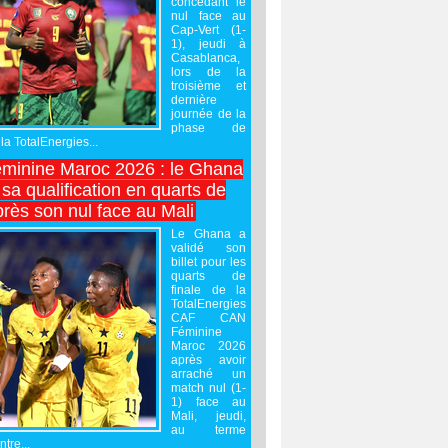
concédant le
nul face au
Cap-Vert (1-
1), jeudi à
Casablanca,
lors de la
troisième et
dernière
journée de la
phase de
la TotalEnergies...
minine Maroc 2026 : le Ghana
sa qualification en quarts de
près son nul face au Mali
Le Ghana a
validé son
billet pour les
quarts de
finale de la
TotalEnergies
CAF CAN
Féminine
Maroc 2026
après avoir
arraché un
match nul (1-
1) face au
Mali, jeudi,
au terme
tre...