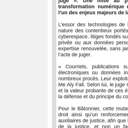
juge ». Une mise au po
transformation numérique
l’un des enjeux majeurs de l
L’essor des technologies de 
nature des contentieux portés 
cyberespace, litiges fondés su
privée ou aux données perso
expertise renouvelée, sans j
l’acte de juger.
« Courriels, publications 
électroniques ou données i
nombreux procès. Leur exploita
Me Aly Fall. Selon lui, le juge r
et la valeur probante de ces é
la défense et du principe du co
Pour le Bâtonnier, cette mut
droit ainsi qu’un renforcem
auxiliaires de justice, afin que
de la justice, et non un fac