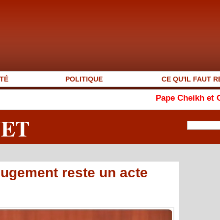
TÉ
POLITIQUE
CE QU'IL FAUT R
Pape Cheikh et Cie : le juge bl
NET
 jugement reste un acte