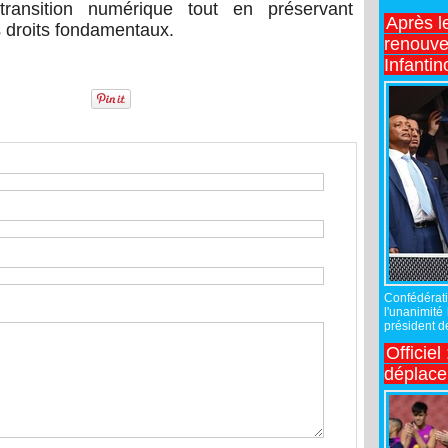
 transition numérique tout en préservant
Après l
es droits fondamentaux.
renouve
Infantin
Confédérati
l'unanimité
président de
Officiel
déplac