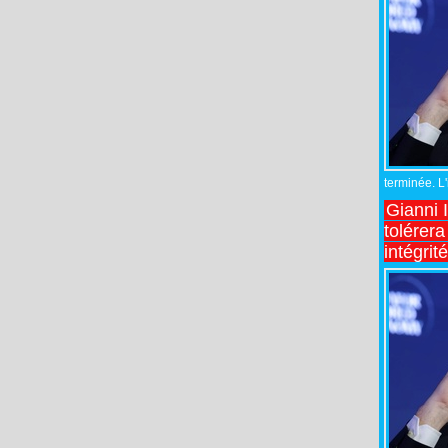
terminée. L
Gianni 
tolérera
intégrit