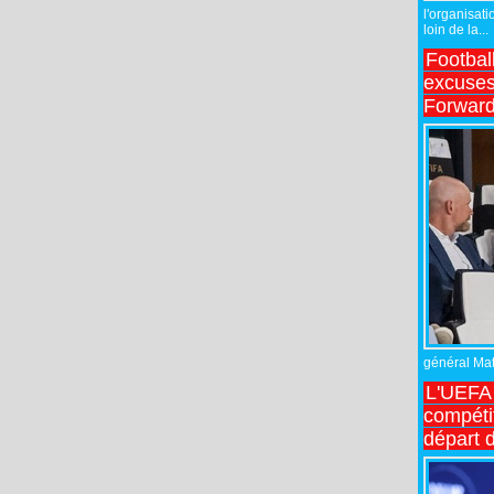
l'organisati
loin de la...
Footbal
excuses 
Forward
général Matt
L'UEFA 
compétit
départ d