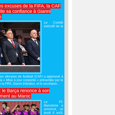
es excuses de la FIFA, la CAF
lle sa confiance à Gianni
o
Le Comité
exécutif de la
on africaine de football (CAF) a approuvé à
 la « Mise à jour conjointe » présentée par le
 la FIFA, Gianni Infantino, et le secrétaire...
 : le Barça renonce à son
ement au Maroc
Le FC
Barcelone a
annoncé, ce
jeudi 6 août,