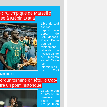
 : l’Olympique de Marseille
sse à Krépin Diatta
Libre de tout
contrat
depuis son
départ de
l’AS Monaco,
Krépin Diatta
pourrait
rapidement
rebondir à
l’occasion de
ce mercato
estival. Selon
les
informations
de Foot
Olympique de...
roun termine en tête, le Cap-
ffre un point historique
Le Cameroun
a assuré la
première
place du
Groupe D en