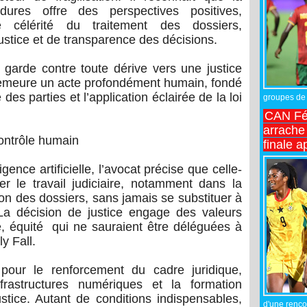
édures offre des perspectives positives,
célérité du traitement des dossiers,
justice et de transparence des décisions.
 garde contre toute dérive vers une justice
emeure un acte profondément humain, fondé
 des parties et l’application éclairée de la loi
groupes de 
CAN Fé
arrache 
 contrôle humain
finale a
igence artificielle, l’avocat précise que celle-
r le travail judiciaire, notamment dans la
ion des dossiers, sans jamais se substituer à
 La décision de justice engage des valeurs
é, équité qui ne sauraient être déléguées à
y Fall.
 pour le renforcement du cadre juridique,
nfrastructures numériques et la formation
stice. Autant de conditions indispensables,
d'une rencon