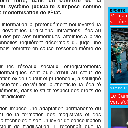
int forte, dans un contexte où la
 du système judiciaire s’impose comme
SPORTS
a modernisation de l’État.
Mercato
s’intére
l’information a profondément bouleversé la
devant les juridictions. Infractions liées au
r des preuves numériques, atteintes à la vie
nnelles requièrent désormais du juge une
amais remettre en cause l’essence même de
sur les réseaux sociaux, enregistrements
nformatiques sont aujourd’hui au cœur de
tion exige rigueur et prudence », a souligné
este tenu de vérifier l’authenticité, la légalité
Mercato, l’
léments, dans le strict respect des droits de
Le Came
ntradictoire.
Vert s'o
ation impose une adaptation permanente du
ent de la formation des magistrats et des
 la technologie soit un levier de consolidation
teur de fragilisation. Il reconnaît que la