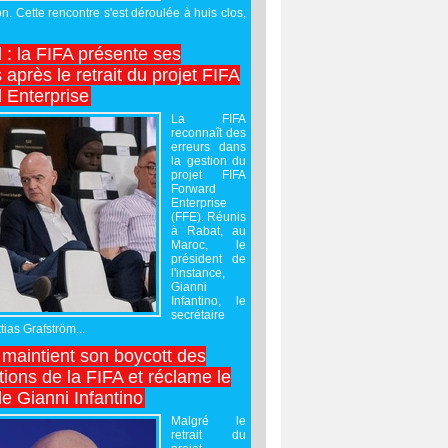
on. Cette rencontre s'est déroulée à huis clos,
l : la FIFA présente ses
après le retrait du projet FIFA
 Enterprise
La FIFA
reconnaît des
erreurs dans
la gestion du
projet FIFA
Forward
Enterprise
(FFE). Réunis
à Rabat, au
Maroc, le
président de
l'instance,
Gianni
Infantino, le
secrétaire
ias Grafström...
maintient son boycott des
ions de la FIFA et réclame le
e Gianni Infantino
Malgré le
retrait du