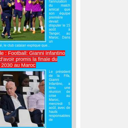
l'annulation
du match
amical que
son équipe
première
devait
disputer le 15
août à
Tanger, au
Maroc. Dans
un
 le club catalan explique que...
e : Football: Gianni Infantino
'avoir promis la finale du
 2030 au Maroc
Le président
de la Fifa,
Gianni
Infantino, a
tenu une
réunion de
crise au
Maroc,
mercredi 5
août, avec de
hauts
responsables
de