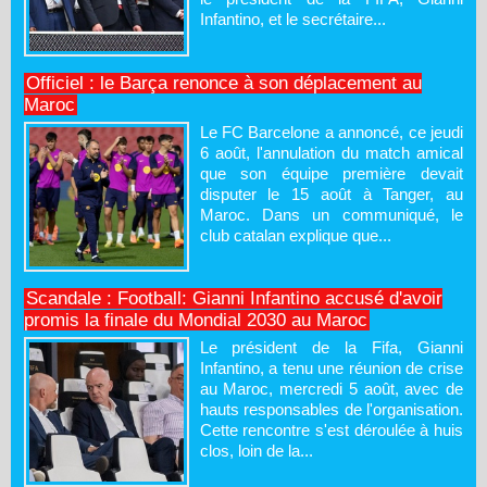
Infantino, et le secrétaire...
Officiel : le Barça renonce à son déplacement au
Maroc
Le FC Barcelone a annoncé, ce jeudi
6 août, l'annulation du match amical
que son équipe première devait
disputer le 15 août à Tanger, au
Maroc. Dans un communiqué, le
club catalan explique que...
Scandale : Football: Gianni Infantino accusé d'avoir
promis la finale du Mondial 2030 au Maroc
Le président de la Fifa, Gianni
Infantino, a tenu une réunion de crise
au Maroc, mercredi 5 août, avec de
hauts responsables de l'organisation.
Cette rencontre s'est déroulée à huis
clos, loin de la...