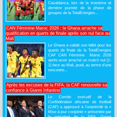
Casablanca, lors de la troisième et
dernière journée de la phase de
groupes de la TotalEnergies...
CAN Féminine Maroc 2026 : le Ghana arrache sa
qualification en quarts de finale après son nul face au
Mali
Le Ghana a validé son billet pour les
quarts de finale de la TotalEnergies
CAF CAN Féminine Maroc 2026
après avoir arraché un match nul (1-
1) face au Mali, jeudi, au terme d'une
rencontre...
Après les excuses de la FIFA, la CAF renouvelle sa
confiance à Gianni Infantino
Le Comité exécutif de la
Confédération africaine de football
(CAF) a approuvé à l'unanimité la «
Mise à jour conjointe » présentée par
le président de la FIFA, Gianni