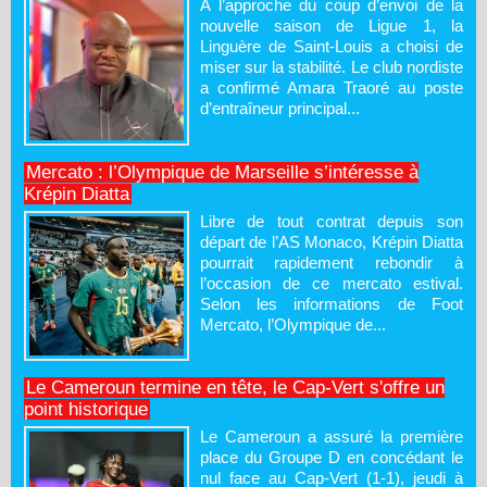
À l’approche du coup d’envoi de la
nouvelle saison de Ligue 1, la
Linguère de Saint-Louis a choisi de
miser sur la stabilité. Le club nordiste
a confirmé Amara Traoré au poste
d’entraîneur principal...
Mercato : l’Olympique de Marseille s’intéresse à
Krépin Diatta
Libre de tout contrat depuis son
départ de l’AS Monaco, Krépin Diatta
pourrait rapidement rebondir à
l’occasion de ce mercato estival.
Selon les informations de Foot
Mercato, l’Olympique de...
Le Cameroun termine en tête, le Cap-Vert s'offre un
point historique
Le Cameroun a assuré la première
place du Groupe D en concédant le
nul face au Cap-Vert (1-1), jeudi à