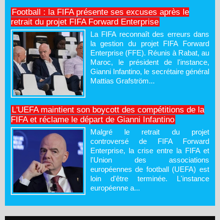
Football : la FIFA présente ses excuses après le
retrait du projet FIFA Forward Enterprise
La FIFA reconnaît des erreurs dans
la gestion du projet FIFA Forward
Enterprise (FFE). Réunis à Rabat, au
Maroc, le président de l'instance,
Gianni Infantino, le secrétaire général
Mattias Grafström...
L'UEFA maintient son boycott des compétitions de la
FIFA et réclame le départ de Gianni Infantino
Malgré le retrait du projet
controversé de FIFA Forward
Enterprise, la crise entre la FIFA et
l'Union des associations
européennes de football (UEFA) est
loin d'être terminée. L'instance
européenne a...