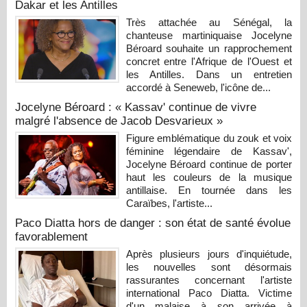
Dakar et les Antilles
Très attachée au Sénégal, la
chanteuse martiniquaise Jocelyne
Béroard souhaite un rapprochement
concret entre l'Afrique de l'Ouest et
les Antilles. Dans un entretien
accordé à Seneweb, l'icône de...
Jocelyne Béroard : « Kassav' continue de vivre
malgré l'absence de Jacob Desvarieux »
Figure emblématique du zouk et voix
féminine légendaire de Kassav',
Jocelyne Béroard continue de porter
haut les couleurs de la musique
antillaise. En tournée dans les
Caraïbes, l'artiste...
Paco Diatta hors de danger : son état de santé évolue
favorablement
Après plusieurs jours d'inquiétude,
les nouvelles sont désormais
rassurantes concernant l'artiste
international Paco Diatta. Victime
d'un malaise à son arrivée à