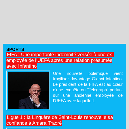
SPORTS
FIFA : Une importante indemnité versée à une ex-
employée de l’UEFA après une relation présumée
avec Infantino
Une nouvelle polémique vient
fragiliser davantage Gianni Infantino.
Le président de la FIFA est au cœur
d’une enquête du "Telegraph" portant
sur une ancienne employée de
l’UEFA avec laquelle il...
Ligue 1 : la Linguère de Saint-Louis renouvelle sa
confiance à Amara Traoré