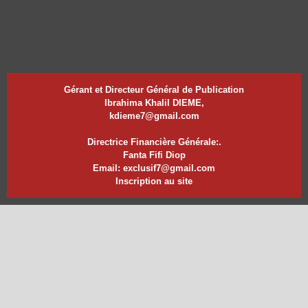
Gérant et Directeur Général de Publication
Ibrahima Khalil DIEME,
kdieme7@gmail.com
Directrice Financière Générale:.
Fanta Fifi Diop
Email: exclusif7@gmail.com
Inscription au site