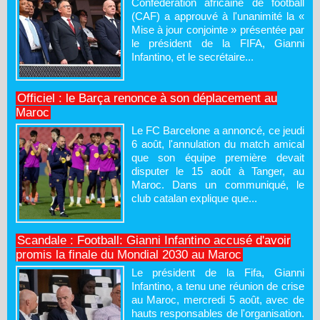
Confédération africaine de football
(CAF) a approuvé à l'unanimité la «
Mise à jour conjointe » présentée par
le président de la FIFA, Gianni
Infantino, et le secrétaire...
Officiel : le Barça renonce à son déplacement au
Maroc
Le FC Barcelone a annoncé, ce jeudi
6 août, l'annulation du match amical
que son équipe première devait
disputer le 15 août à Tanger, au
Maroc. Dans un communiqué, le
club catalan explique que...
Scandale : Football: Gianni Infantino accusé d'avoir
promis la finale du Mondial 2030 au Maroc
Le président de la Fifa, Gianni
Infantino, a tenu une réunion de crise
au Maroc, mercredi 5 août, avec de
hauts responsables de l'organisation.