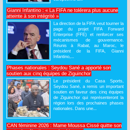
Gianni Infantino : « La FIFA ne tolérera plus aucune
atteinte à son intégrité »
La direction de la FIFA veut tourner la
page du projet FIFA Forward
Enterprise (FFE) et renforcer ses
mécanismes de gouvernance.
Réunis à Rabat, au Maroc, le
président de la FIFA, Gianni
Infantino,...
Phases nationales : Seydou Sané a apporté son
soutien aux cinq équipes de Ziguinchor
Le président du Casa Sports,
Seydou Sané, a remis un important
soutien en faveur des cinq équipes
de Ziguinchor qui représenteront la
région lors des prochaines phases
nationales. Dans une...
CAN féminine 2026 : Mame Moussa Cissé quitte son