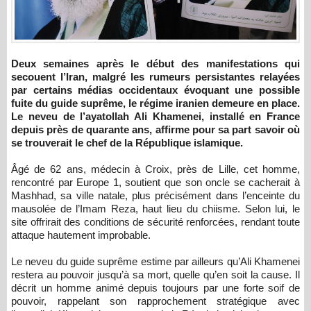
Deux semaines après le début des manifestations qui
secouent l’Iran, malgré les rumeurs persistantes relayées
par certains médias occidentaux évoquant une possible
fuite du guide suprême, le régime iranien demeure en place.
Le neveu de l’ayatollah Ali Khamenei, installé en France
depuis près de quarante ans, affirme pour sa part savoir où
se trouverait le chef de la République islamique.
Âgé de 62 ans, médecin à Croix, près de Lille, cet homme,
rencontré par Europe 1, soutient que son oncle se cacherait à
Mashhad, sa ville natale, plus précisément dans l’enceinte du
mausolée de l’Imam Reza, haut lieu du chiisme. Selon lui, le
site offrirait des conditions de sécurité renforcées, rendant toute
attaque hautement improbable.
Le neveu du guide suprême estime par ailleurs qu’Ali Khamenei
restera au pouvoir jusqu’à sa mort, quelle qu’en soit la cause. Il
décrit un homme animé depuis toujours par une forte soif de
pouvoir, rappelant son rapprochement stratégique avec