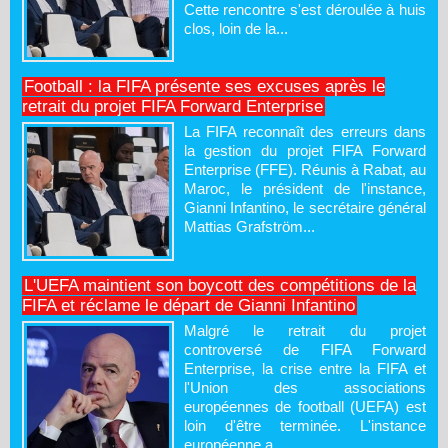
Cette rencontre s'est déroulée à huis
clos, loin de la...
Football : la FIFA présente ses excuses après le
retrait du projet FIFA Forward Enterprise
La FIFA reconnaît des erreurs dans
la gestion du projet FIFA Forward
Enterprise (FFE). Réunis à Rabat, au
Maroc, le président de l'instance,
Gianni Infantino, le secrétaire général
Mattias Grafström...
L'UEFA maintient son boycott des compétitions de la
FIFA et réclame le départ de Gianni Infantino
Malgré le retrait du projet
controversé de FIFA Forward
Enterprise, la crise entre la FIFA et
l'Union des associations
européennes de football (UEFA) est
loin d'être terminée. L'instance
européenne a...