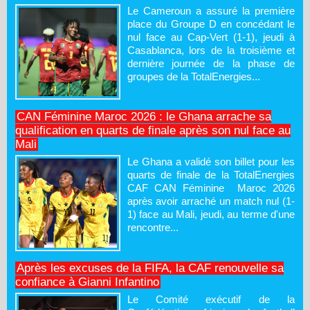
Le Cameroun a assuré la première
place du Groupe D en concédant le
nul face au Cap-Vert (1-1), jeudi à
Casablanca, lors de la troisième et
dernière journée de la phase de
groupes de la TotalEnergies...
CAN Féminine Maroc 2026 : le Ghana arrache sa
qualification en quarts de finale après son nul face au
Mali
Le Ghana a validé son billet pour les
quarts de finale de la TotalEnergies
CAF CAN Féminine Maroc 2026
après avoir arraché un match nul (1-
1) face au Mali, jeudi, au terme d'une
rencontre...
Après les excuses de la FIFA, la CAF renouvelle sa
confiance à Gianni Infantino
Le Comité exécutif de la