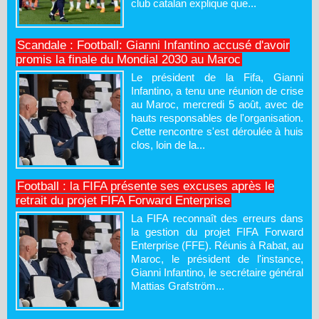
club catalan explique que...
Scandale : Football: Gianni Infantino accusé d'avoir
promis la finale du Mondial 2030 au Maroc
Le président de la Fifa, Gianni
Infantino, a tenu une réunion de crise
au Maroc, mercredi 5 août, avec de
hauts responsables de l'organisation.
Cette rencontre s'est déroulée à huis
clos, loin de la...
Football : la FIFA présente ses excuses après le
retrait du projet FIFA Forward Enterprise
La FIFA reconnaît des erreurs dans
la gestion du projet FIFA Forward
Enterprise (FFE). Réunis à Rabat, au
Maroc, le président de l'instance,
Gianni Infantino, le secrétaire général
Mattias Grafström...