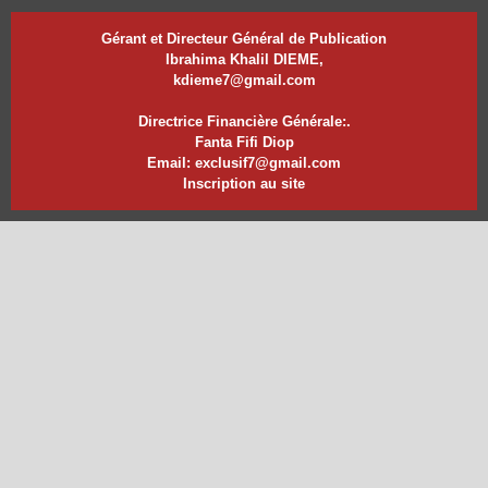
Gérant et Directeur Général de Publication
Ibrahima Khalil DIEME,
kdieme7@gmail.com
Directrice Financière Générale:.
Fanta Fifi Diop
Email: exclusif7@gmail.com
Inscription au site