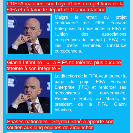
L'UEFA maintient son boycott des compétitions de la
FIFA et réclame le départ de Gianni Infantino
Malgré le retrait du projet
controversé de FIFA Forward
Enterprise, la crise entre la FIFA et
l'Union des associations
européennes de football (UEFA) est
loin d'être terminée. L'instance
européenne a...
Gianni Infantino : « La FIFA ne tolérera plus aucune
atteinte à son intégrité »
La direction de la FIFA veut tourner la
page du projet FIFA Forward
Enterprise (FFE) et renforcer ses
mécanismes de gouvernance.
Réunis à Rabat, au Maroc, le
président de la FIFA, Gianni
Infantino,...
Phases nationales : Seydou Sané a apporté son
soutien aux cinq équipes de Ziguinchor