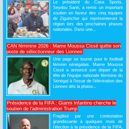
Le président du Casa Sports,
Seydou Sané, a remis un important
soutien en faveur des cinq équipes
de Ziguinchor qui représenteront la
région lors des prochaines phases
nationales. Dans une...
CAN féminine 2026 : Mame Moussa Cissé quitte son
poste de sélectionneur des Lionnes
Une page se tourne pour le football
féminin sénégalais. Mame Moussa
Cissé a annoncé son départ de la
tête de l’équipe nationale féminine du
Sénégal à l’issue de l’élimination des
Lionnes dès la phase...
Présidence de la FIFA : Gianni Infantino cherche le
soutien de l'administration Trump
Fragilisé par une contestation
grandissante à quelques mois de
l'élection à la présidence de la FIFA,