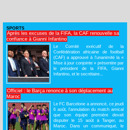
SPORTS
Après les excuses de la FIFA, la CAF renouvelle sa
confiance à Gianni Infantino
Le Comité exécutif de la
Confédération africaine de football
(CAF) a approuvé à l'unanimité la «
Mise à jour conjointe » présentée par
le président de la FIFA, Gianni
Infantino, et le secrétaire...
Officiel : le Barça renonce à son déplacement au
Maroc
Le FC Barcelone a annoncé, ce jeudi
6 août, l'annulation du match amical
que son équipe première devait
disputer le 15 août à Tanger, au
Maroc. Dans un communiqué, le