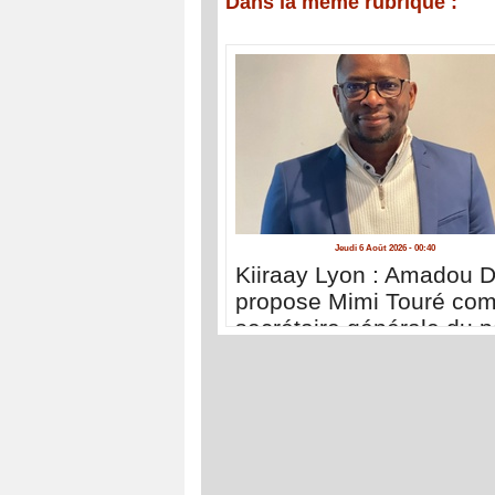
Dans la même rubrique :
Jeudi 6 Août 2026 - 00:40
Kiiraay Lyon : Amadou D
propose Mimi Touré co
secrétaire générale du pa