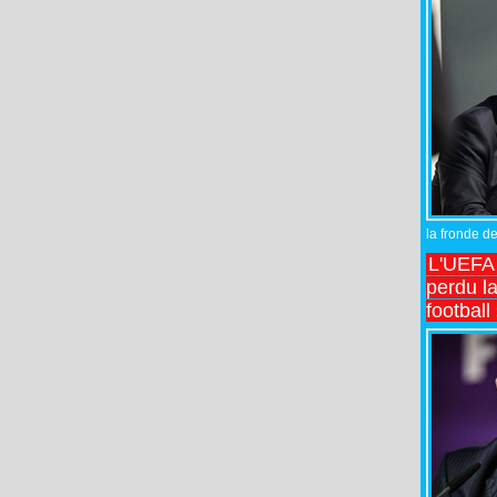
la fronde de
L'UEFA l
perdu la
football