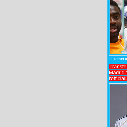
lui trouver 
Transfe
Madrid :
l'officia