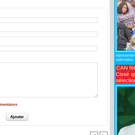
représente
nationales.
CAN fé
Cissé q
sélecti
mmentaires