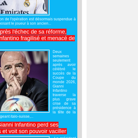
sation de l'opération est désormais suspendue à
posant le joueur à son ancien...
après l'échec de sa réforme,
nfantino fragilisé et menacé de
Deux
semaines
seulement
après avoir
célébré le
succès de la
Coupe du
monde 2026,
Gianni
Infantino
traverse la
plus grave
crise de sa
présidence à
la tête de la
geant italo-suisse,...
Gianni Infantino perd ses
 et voit son pouvoir vaciller