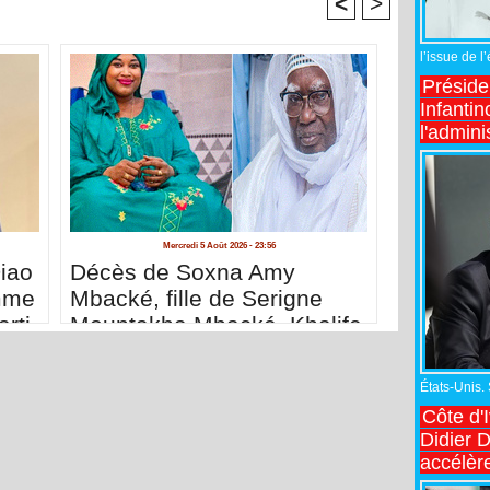
<
>
l’issue de l
Préside
Infantin
l'admini
Mercredi 5 Août 2026 - 23:56
iao
Décès de Soxna Amy
mme
Mbacké, fille de Serigne
rti
Mountakha Mbacké, Khalife
général des Mourides
États-Unis.
Côte d'
Didier 
accélèr