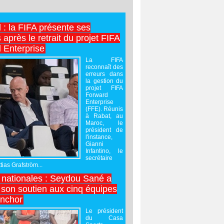
l : la FIFA présente ses
après le retrait du projet FIFA
 Enterprise
La FIFA
reconnaît des
erreurs dans
la gestion du
projet FIFA
Forward
Enterprise
(FFE). Réunis
à Rabat, au
Maroc, le
président de
l'instance,
Gianni
Infantino, le
secrétaire
ias Grafström...
nationales : Seydou Sané a
 son soutien aux cinq équipes
inchor
Le président
du Casa