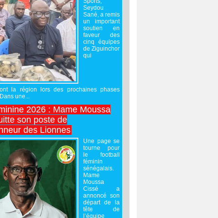
Sports,
Seydou
Sané, a remis
un important
soutien en
faveur des
cinq équipes
de Ziguinchor
qui
ront la région lors des prochaines phases
 Dans une...
minine 2026 : Mame Moussa
uitte son poste de
onneur des Lionnes
Une page se
tourne pour
le football
féminin
sénégalais.
Mame
Moussa
Cissé a
annoncé son
départ de la
tête de
l’équipe