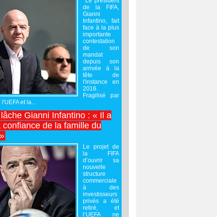
Le président
de la FIFA,
Gianni
Infantino, fait
face à la plus
importante
contestation
de son
mandat
depuis son
arrivée à la
tête de
l'instance en
2016.
Fragilisé par
 l'UEFA et la...
âche Gianni Infantino : « Il a
 confiance de la famille du
 »
Le projet de
la FIFA
d’ouvrir sa
nouvelle
structure
commerciale
à des
investisseurs
privés a été
retiré, et
l’UEFA ne