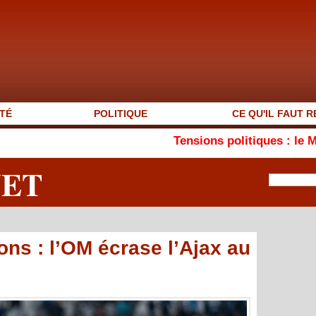
TÉ
POLITIQUE
CE QU'IL FAUT R
Tensions politiques : le MEJSM plaide p
NET
ns : l’OM écrase l’Ajax au