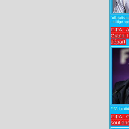
l'officiali
un litige op
FIFA : 
Gianni I
départ
FIFA. Le diri
FIFA : 
soutiens