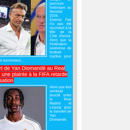
parcours
historique au
Mondial
2026,
Emerse Faé
n'a pas été
reconduit à la
tête de la
Côte d'Ivoire.
Alors que la
Fédération
ivoirienne de
football
s'active pour
un successeur...
rt de Yan Diomandé au Real
 une plainte à la FIFA retarde
lisation
Alors que tout
semblait
bouclé entre
le Real
Madrid et
Leipzig pour
le transfert de
Yan
Diomandé,