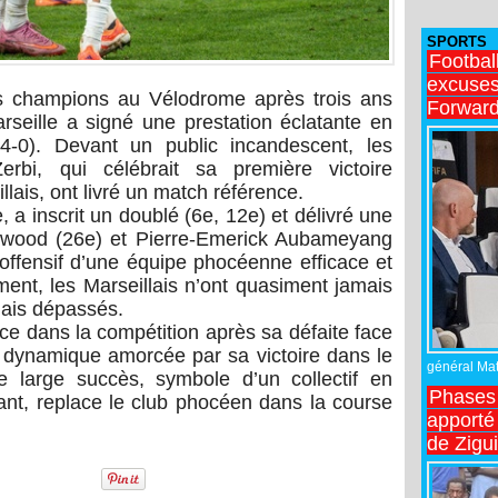
SPORTS
Footbal
excuses 
s champions au Vélodrome après trois ans
Forward
seille a signé une prestation éclatante en
4-0). Devant un public incandescent, les
i, qui célébrait sa première victoire
lais, ont livré un match référence.
, a inscrit un doublé (6e, 12e) et délivré une
nwood (26e) et Pierre-Emerick Aubameyang
 offensif d’une équipe phocéenne efficace et
ment, les Marseillais n’ont quasiment jamais
dais dépassés.
ce dans la compétition après sa défaite face
 dynamique amorcée par sa victoire dans le
général Matt
 large succès, symbole d’un collectif en
Phases 
ant, replace le club phocéen dans la course
apporté
de Zigu