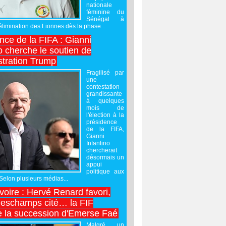
nationale
féminine du
Sénégal à
’élimination des Lionnes dès la phase...
nce de la FIFA : Gianni
o cherche le soutien de
stration Trump
Fragilisé par
une
contestation
grandissante
à quelques
mois de
l'élection à la
présidence
de la FIFA,
Gianni
Infantino
chercherait
désormais un
appui
politique aux
 Selon plusieurs médias...
Ivoire : Hervé Renard favori,
Deschamps cité… la FIF
e la succession d'Emerse Faé
Malgré un