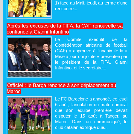
1) face au Mali, jeudi, au terme d'une
rencontre...
Après les excuses de la FIFA, la CAF renouvelle sa
confiance à Gianni Infantino
Le Comité exécutif de la
Confédération africaine de football
(CAF) a approuvé à l'unanimité la «
Mise à jour conjointe » présentée par
le président de la FIFA, Gianni
Infantino, et le secrétaire...
Officiel : le Barça renonce à son déplacement au
Maroc
Le FC Barcelone a annoncé, ce jeudi
6 août, l'annulation du match amical
que son équipe première devait
disputer le 15 août à Tanger, au
Maroc. Dans un communiqué, le
club catalan explique que...