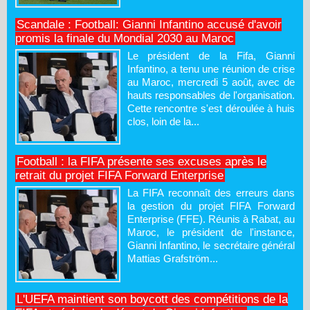
Scandale : Football: Gianni Infantino accusé d'avoir
promis la finale du Mondial 2030 au Maroc
Le président de la Fifa, Gianni
Infantino, a tenu une réunion de crise
au Maroc, mercredi 5 août, avec de
hauts responsables de l'organisation.
Cette rencontre s'est déroulée à huis
clos, loin de la...
Football : la FIFA présente ses excuses après le
retrait du projet FIFA Forward Enterprise
La FIFA reconnaît des erreurs dans
la gestion du projet FIFA Forward
Enterprise (FFE). Réunis à Rabat, au
Maroc, le président de l'instance,
Gianni Infantino, le secrétaire général
Mattias Grafström...
L'UEFA maintient son boycott des compétitions de la