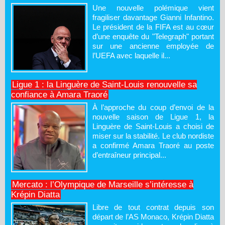
Une nouvelle polémique vient
fragiliser davantage Gianni Infantino.
Le président de la FIFA est au cœur
d’une enquête du "Telegraph" portant
sur une ancienne employée de
l’UEFA avec laquelle il...
Ligue 1 : la Linguère de Saint-Louis renouvelle sa
confiance à Amara Traoré
À l’approche du coup d’envoi de la
nouvelle saison de Ligue 1, la
Linguère de Saint-Louis a choisi de
miser sur la stabilité. Le club nordiste
a confirmé Amara Traoré au poste
d’entraîneur principal...
Mercato : l’Olympique de Marseille s’intéresse à
Krépin Diatta
Libre de tout contrat depuis son
départ de l’AS Monaco, Krépin Diatta