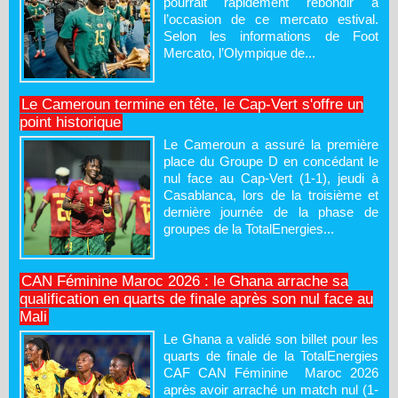
pourrait rapidement rebondir à
l’occasion de ce mercato estival.
Selon les informations de Foot
Mercato, l’Olympique de...
Le Cameroun termine en tête, le Cap-Vert s'offre un
point historique
Le Cameroun a assuré la première
place du Groupe D en concédant le
nul face au Cap-Vert (1-1), jeudi à
Casablanca, lors de la troisième et
dernière journée de la phase de
groupes de la TotalEnergies...
CAN Féminine Maroc 2026 : le Ghana arrache sa
qualification en quarts de finale après son nul face au
Mali
Le Ghana a validé son billet pour les
quarts de finale de la TotalEnergies
CAF CAN Féminine Maroc 2026
après avoir arraché un match nul (1-