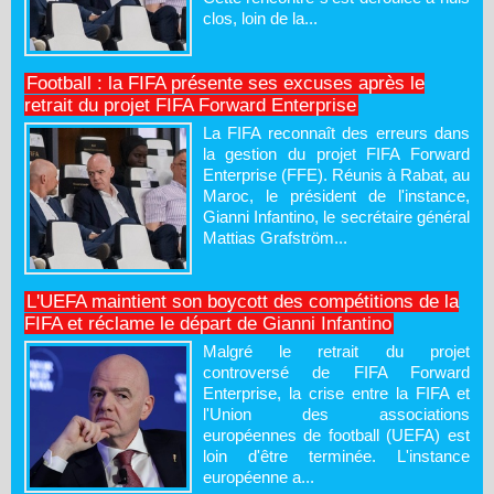
clos, loin de la...
Football : la FIFA présente ses excuses après le
retrait du projet FIFA Forward Enterprise
La FIFA reconnaît des erreurs dans
la gestion du projet FIFA Forward
Enterprise (FFE). Réunis à Rabat, au
Maroc, le président de l'instance,
Gianni Infantino, le secrétaire général
Mattias Grafström...
L'UEFA maintient son boycott des compétitions de la
FIFA et réclame le départ de Gianni Infantino
Malgré le retrait du projet
controversé de FIFA Forward
Enterprise, la crise entre la FIFA et
l'Union des associations
européennes de football (UEFA) est
loin d'être terminée. L'instance
européenne a...