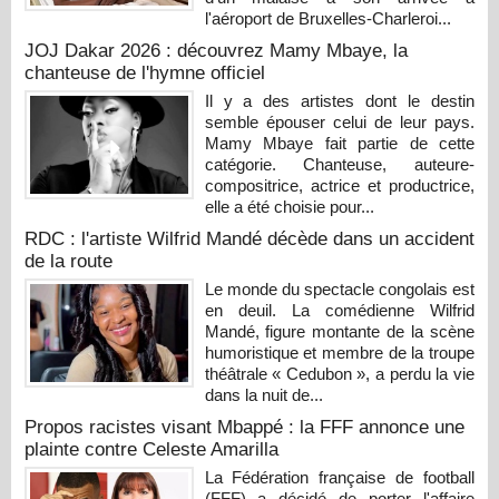
l'aéroport de Bruxelles-Charleroi...
JOJ Dakar 2026 : découvrez Mamy Mbaye, la
chanteuse de l'hymne officiel
Il y a des artistes dont le destin
semble épouser celui de leur pays.
Mamy Mbaye fait partie de cette
catégorie. Chanteuse, auteure-
compositrice, actrice et productrice,
elle a été choisie pour...
RDC : l'artiste Wilfrid Mandé décède dans un accident
de la route
Le monde du spectacle congolais est
en deuil. La comédienne Wilfrid
Mandé, figure montante de la scène
humoristique et membre de la troupe
théâtrale « Cedubon », a perdu la vie
dans la nuit de...
Propos racistes visant Mbappé : la FFF annonce une
plainte contre Celeste Amarilla
La Fédération française de football
(FFF) a décidé de porter l'affaire