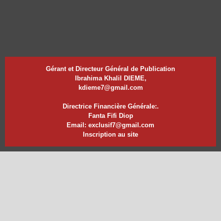
Gérant et Directeur Général de Publication
Ibrahima Khalil DIEME,
kdieme7@gmail.com
Directrice Financière Générale:.
Fanta Fifi Diop
Email: exclusif7@gmail.com
Inscription au site