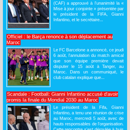
(CAF) a approuvé à l'unanimité la «
Mise à jour conjointe » présentée par
le président de la FIFA, Gianni
Infantino, et le secrétaire...
Officiel : le Barça renonce à son déplacement au
Maroc
Le FC Barcelone a annoncé, ce jeudi
6 août, l'annulation du match amical
que son équipe première devait
disputer le 15 août à Tanger, au
Maroc. Dans un communiqué, le
club catalan explique que...
Scandale : Football: Gianni Infantino accusé d'avoir
promis la finale du Mondial 2030 au Maroc
Le président de la Fifa, Gianni
Infantino, a tenu une réunion de crise
au Maroc, mercredi 5 août, avec de
hauts responsables de l'organisation.
Cette rencontre s'est déroulée à huis