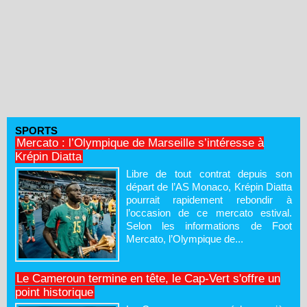
SPORTS
Mercato : l’Olympique de Marseille s’intéresse à
Krépin Diatta
Libre de tout contrat depuis son
départ de l’AS Monaco, Krépin Diatta
pourrait rapidement rebondir à
l’occasion de ce mercato estival.
Selon les informations de Foot
Mercato, l’Olympique de...
Le Cameroun termine en tête, le Cap-Vert s'offre un
point historique