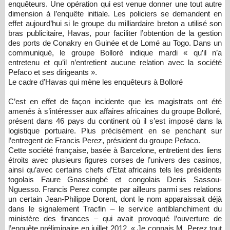
enquêteurs. Une opération qui est venue donner une tout autre
dimension à l’enquête initiale. Les policiers se demandent en
effet aujourd’hui si le groupe du milliardaire breton a utilisé son
bras publicitaire, Havas, pour faciliter l’obtention de la gestion
des ports de Conakry en Guinée et de Lomé au Togo. Dans un
communiqué, le groupe Bolloré indique mardi « qu’il n’a
entretenu et qu’il n’entretient aucune relation avec la société
Pefaco et ses dirigeants ».
Le cadre d’Havas qui mène les enquêteurs à Bolloré
C’est en effet de façon incidente que les magistrats ont été
amenés à s’intéresser aux affaires africaines du groupe Bolloré,
présent dans 46 pays du continent où il s’est imposé dans la
logistique portuaire. Plus précisément en se penchant sur
l’entregent de Francis Perez, président du groupe Pefaco.
Cette société française, basée à Barcelone, entretient des liens
étroits avec plusieurs figures corses de l’univers des casinos,
ainsi qu’avec certains chefs d’Etat africains tels les présidents
togolais Faure Gnassingbé et congolais Denis Sassou-
Nguesso. Francis Perez compte par ailleurs parmi ses relations
un certain Jean-Philippe Dorent, dont le nom apparaissait déjà
dans le signalement Tracfin – le service antiblanchiment du
ministère des finances – qui avait provoqué l’ouverture de
l’enquête préliminaire en juillet 2012. « Je connais M. Perez tout