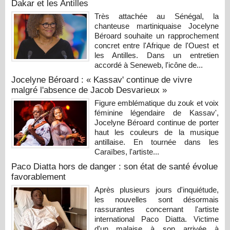
Dakar et les Antilles
Très attachée au Sénégal, la
chanteuse martiniquaise Jocelyne
Béroard souhaite un rapprochement
concret entre l'Afrique de l'Ouest et
les Antilles. Dans un entretien
accordé à Seneweb, l'icône de...
Jocelyne Béroard : « Kassav' continue de vivre
malgré l'absence de Jacob Desvarieux »
Figure emblématique du zouk et voix
féminine légendaire de Kassav',
Jocelyne Béroard continue de porter
haut les couleurs de la musique
antillaise. En tournée dans les
Caraïbes, l'artiste...
Paco Diatta hors de danger : son état de santé évolue
favorablement
Après plusieurs jours d'inquiétude,
les nouvelles sont désormais
rassurantes concernant l'artiste
international Paco Diatta. Victime
d'un malaise à son arrivée à