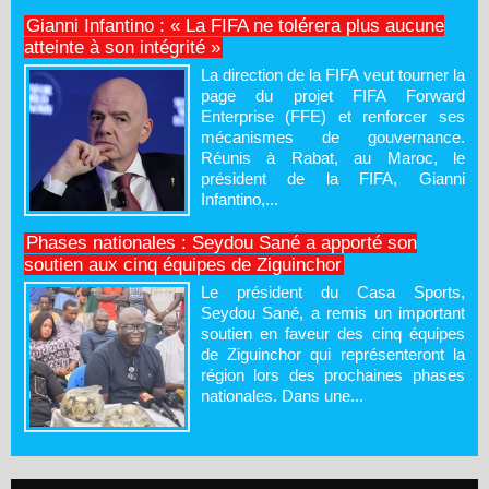
Gianni Infantino : « La FIFA ne tolérera plus aucune
atteinte à son intégrité »
La direction de la FIFA veut tourner la
page du projet FIFA Forward
Enterprise (FFE) et renforcer ses
mécanismes de gouvernance.
Réunis à Rabat, au Maroc, le
président de la FIFA, Gianni
Infantino,...
Phases nationales : Seydou Sané a apporté son
soutien aux cinq équipes de Ziguinchor
Le président du Casa Sports,
Seydou Sané, a remis un important
soutien en faveur des cinq équipes
de Ziguinchor qui représenteront la
région lors des prochaines phases
nationales. Dans une...