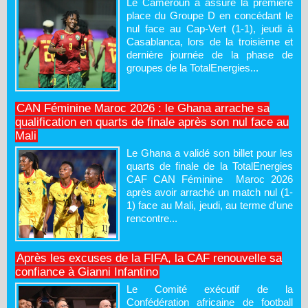
Le Cameroun a assuré la première
place du Groupe D en concédant le
nul face au Cap-Vert (1-1), jeudi à
Casablanca, lors de la troisième et
dernière journée de la phase de
groupes de la TotalEnergies...
CAN Féminine Maroc 2026 : le Ghana arrache sa
qualification en quarts de finale après son nul face au
Mali
Le Ghana a validé son billet pour les
quarts de finale de la TotalEnergies
CAF CAN Féminine Maroc 2026
après avoir arraché un match nul (1-
1) face au Mali, jeudi, au terme d'une
rencontre...
Après les excuses de la FIFA, la CAF renouvelle sa
confiance à Gianni Infantino
Le Comité exécutif de la
Confédération africaine de football