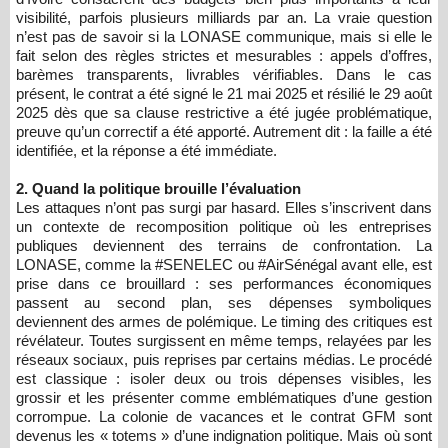
visibilité, parfois plusieurs milliards par an. La vraie question
n’est pas de savoir si la LONASE communique, mais si elle le
fait selon des règles strictes et mesurables : appels d’offres,
barèmes transparents, livrables vérifiables. Dans le cas
présent, le contrat a été signé le 21 mai 2025 et résilié le 29 août
2025 dès que sa clause restrictive a été jugée problématique,
preuve qu’un correctif a été apporté. Autrement dit : la faille a été
identifiée, et la réponse a été immédiate.
2. Quand la politique brouille l’évaluation
Les attaques n’ont pas surgi par hasard. Elles s’inscrivent dans
un contexte de recomposition politique où les entreprises
publiques deviennent des terrains de confrontation. La
LONASE, comme la #SENELEC ou #AirSénégal avant elle, est
prise dans ce brouillard : ses performances économiques
passent au second plan, ses dépenses symboliques
deviennent des armes de polémique. Le timing des critiques est
révélateur. Toutes surgissent en même temps, relayées par les
réseaux sociaux, puis reprises par certains médias. Le procédé
est classique : isoler deux ou trois dépenses visibles, les
grossir et les présenter comme emblématiques d’une gestion
corrompue. La colonie de vacances et le contrat GFM sont
devenus les « totems » d’une indignation politique. Mais où sont