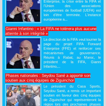
Enterprise, la crise entre la FIFA et
l'Union des associations
européennes de football (UEFA) est
loin d'être terminée. L'instance
européenne a...
Gianni Infantino : « La FIFA ne tolérera plus aucune
atteinte à son intégrité »
La direction de la FIFA veut tourner la
page du projet FIFA Forward
Enterprise (FFE) et renforcer ses
mécanismes de gouvernance.
Réunis à Rabat, au Maroc, le
président de la FIFA, Gianni
Infantino,...
Phases nationales : Seydou Sané a apporté son
soutien aux cinq équipes de Ziguinchor
Le président du Casa Sports,
Seydou Sané, a remis un important
soutien en faveur des cinq équipes
de Ziguinchor qui représenteront la
région lors des prochaines phases