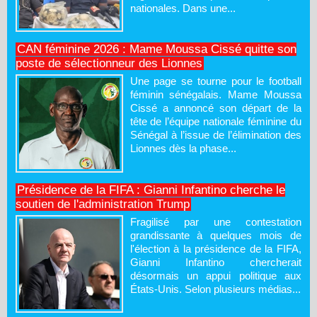
nationales. Dans une...
CAN féminine 2026 : Mame Moussa Cissé quitte son
poste de sélectionneur des Lionnes
Une page se tourne pour le football
féminin sénégalais. Mame Moussa
Cissé a annoncé son départ de la
tête de l’équipe nationale féminine du
Sénégal à l’issue de l’élimination des
Lionnes dès la phase...
Présidence de la FIFA : Gianni Infantino cherche le
soutien de l'administration Trump
Fragilisé par une contestation
grandissante à quelques mois de
l'élection à la présidence de la FIFA,
Gianni Infantino chercherait
désormais un appui politique aux
États-Unis. Selon plusieurs médias...