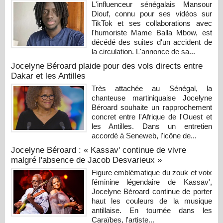
L'influenceur sénégalais Mansour
Diouf, connu pour ses vidéos sur
TikTok et ses collaborations avec
l'humoriste Mame Balla Mbow, est
décédé des suites d'un accident de
la circulation. L'annonce de sa...
Jocelyne Béroard plaide pour des vols directs entre
Dakar et les Antilles
Très attachée au Sénégal, la
chanteuse martiniquaise Jocelyne
Béroard souhaite un rapprochement
concret entre l'Afrique de l'Ouest et
les Antilles. Dans un entretien
accordé à Seneweb, l'icône de...
Jocelyne Béroard : « Kassav' continue de vivre
malgré l'absence de Jacob Desvarieux »
Figure emblématique du zouk et voix
féminine légendaire de Kassav',
Jocelyne Béroard continue de porter
haut les couleurs de la musique
antillaise. En tournée dans les
Caraïbes, l'artiste...