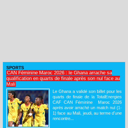
SPORTS
CAN Féminine Maroc 2026 : le Ghana arrache sa
qualification en quarts de finale après son nul face au
Mali
Le Ghana a validé son billet pour les
quarts de finale de la TotalEnergies
CAF CAN Féminine Maroc 2026
après avoir arraché un match nul (1-
1) face au Mali, jeudi, au terme d'une
rencontre...