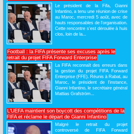
Le président de la Fifa, Gianni
Infantino, a tenu une réunion de crise
au Maroc, mercredi 5 août, avec de
hauts responsables de l'organisation.
Cette rencontre s'est déroulée à huis
clos, loin de la...
Football : la FIFA présente ses excuses après le
retrait du projet FIFA Forward Enterprise
La FIFA reconnaît des erreurs dans
la gestion du projet FIFA Forward
Enterprise (FFE). Réunis à Rabat, au
Maroc, le président de l'instance,
Gianni Infantino, le secrétaire général
Mattias Grafström...
L'UEFA maintient son boycott des compétitions de la
FIFA et réclame le départ de Gianni Infantino
Malgré le retrait du projet
controversé de FIFA Forward