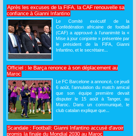
Après les excuses de la FIFA, la CAF renouvelle sa
confiance à Gianni Infantino
Le Comité exécutif de la
Confédération africaine de football
(CAF) a approuvé à l'unanimité la «
Mise à jour conjointe » présentée par
le président de la FIFA, Gianni
Infantino, et le secrétaire...
Officiel : le Barça renonce à son déplacement au
Maroc
Le FC Barcelone a annoncé, ce jeudi
6 août, l'annulation du match amical
que son équipe première devait
disputer le 15 août à Tanger, au
Maroc. Dans un communiqué, le
club catalan explique que...
Scandale : Football: Gianni Infantino accusé d'avoir
promis la finale du Mondial 2030 au Maroc