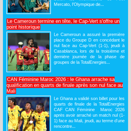
Mercato, l’Olympique de...
Le Cameroun termine en tête, le Cap-Vert s'offre un
point historique
Le Cameroun a assuré la première
place du Groupe D en concédant le
nul face au Cap-Vert (1-1), jeudi à
Casablanca, lors de la troisième et
dernière journée de la phase de
groupes de la TotalEnergies...
CAN Féminine Maroc 2026 : le Ghana arrache sa
qualification en quarts de finale après son nul face au
Mali
Le Ghana a validé son billet pour les
quarts de finale de la TotalEnergies
CAF CAN Féminine Maroc 2026
après avoir arraché un match nul (1-
1) face au Mali, jeudi, au terme d'une
rencontre...