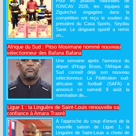
Pour les phases nationales de
l’ONCAV 2026, les équipes de
Ziguinchor engagées dans la
compétition ont reçu le soutien du
président du Casa Sports, Seydou
Sané. Le dirigeant sportif a remis
un...
Afrique du Sud : Pitso Mosimane nommé nouveau
sélectionneur des Bafana Bafana
Une semaine après l’annonce du
départ d’Hugo Broos, l’Afrique du
Sud connaît déjà son nouveau
sélectionneur. La Fédération sud-
africaine de football (SAFA) a
annoncé ce samedi 8 août la
nomination de...
Ligue 1 : la Linguère de Saint-Louis renouvelle sa
confiance à Amara Traoré
À l’approche du coup d’envoi de la
nouvelle saison de Ligue 1, la
Linguère de Saint-Louis a choisi de