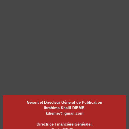
Gérant et Directeur Général de Publication
Ibrahima Khalil DIEME,
kdieme7@gmail.com
Directrice Financière Générale:.