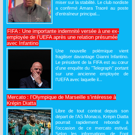
miser sur la stabilité. Le club nordiste
a confirmé Amara Traoré au poste
d’entraîneur principal...
FIFA : Une importante indemnité versée à une ex-
employée de l’UEFA après une relation présumée
avec Infantino
Une nouvelle polémique vient
fragiliser davantage Gianni Infantino.
Le président de la FIFA est au cœur
d’une enquête du "Telegraph" portant
sur une ancienne employée de
l’UEFA avec laquelle il...
Mercato : l’Olympique de Marseille s’intéresse à
Krépin Diatta
Libre de tout contrat depuis son
départ de l’AS Monaco, Krépin Diatta
pourrait rapidement rebondir à
l’occasion de ce mercato estival.
Selon les informations de Foot