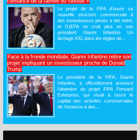
confiance de la famille du football »
Le projet de la FIFA d’ouvrir sa
nouvelle structure commerciale à
des investisseurs privés a été retiré,
et l’UEFA ne croit plus en son
président Gianni Infantino Un
lâchage XXL dans les règles de...
Face à la fronde mondiale, Gianni Infantino retire son
projet impliquant un investisseur proche de Donald
Trump
Le président de la FIFA, Gianni
Infantino, a officiellement annoncé
l'abandon du projet FIFA Forward
Enterprise, qui visait à ouvrir le
capital des activités commerciales
de l'instance à des...