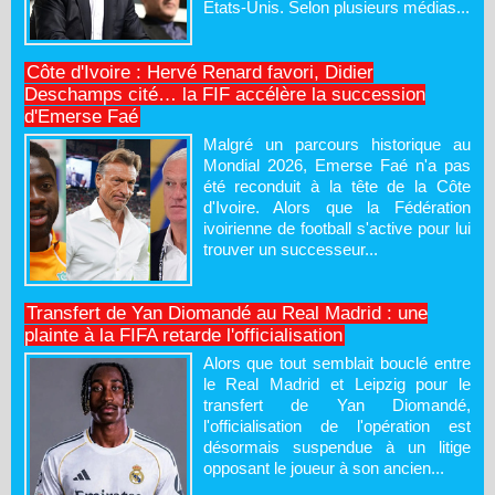
États-Unis. Selon plusieurs médias...
Côte d'Ivoire : Hervé Renard favori, Didier
Deschamps cité… la FIF accélère la succession
d'Emerse Faé
Malgré un parcours historique au
Mondial 2026, Emerse Faé n'a pas
été reconduit à la tête de la Côte
d'Ivoire. Alors que la Fédération
ivoirienne de football s'active pour lui
trouver un successeur...
Transfert de Yan Diomandé au Real Madrid : une
plainte à la FIFA retarde l'officialisation
Alors que tout semblait bouclé entre
le Real Madrid et Leipzig pour le
transfert de Yan Diomandé,
l'officialisation de l'opération est
désormais suspendue à un litige
opposant le joueur à son ancien...