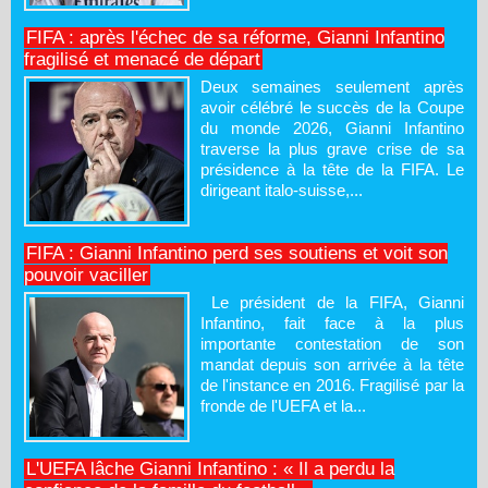
FIFA : après l'échec de sa réforme, Gianni Infantino
fragilisé et menacé de départ
Deux semaines seulement après
avoir célébré le succès de la Coupe
du monde 2026, Gianni Infantino
traverse la plus grave crise de sa
présidence à la tête de la FIFA. Le
dirigeant italo-suisse,...
FIFA : Gianni Infantino perd ses soutiens et voit son
pouvoir vaciller
Le président de la FIFA, Gianni
Infantino, fait face à la plus
importante contestation de son
mandat depuis son arrivée à la tête
de l'instance en 2016. Fragilisé par la
fronde de l'UEFA et la...
L'UEFA lâche Gianni Infantino : « Il a perdu la