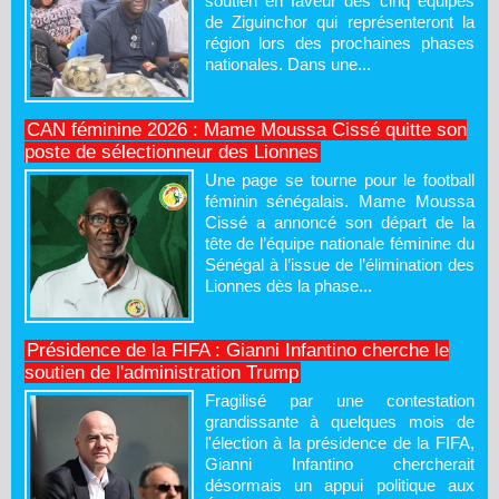
soutien en faveur des cinq équipes
de Ziguinchor qui représenteront la
région lors des prochaines phases
nationales. Dans une...
CAN féminine 2026 : Mame Moussa Cissé quitte son
poste de sélectionneur des Lionnes
Une page se tourne pour le football
féminin sénégalais. Mame Moussa
Cissé a annoncé son départ de la
tête de l’équipe nationale féminine du
Sénégal à l’issue de l’élimination des
Lionnes dès la phase...
Présidence de la FIFA : Gianni Infantino cherche le
soutien de l'administration Trump
Fragilisé par une contestation
grandissante à quelques mois de
l'élection à la présidence de la FIFA,
Gianni Infantino chercherait
désormais un appui politique aux