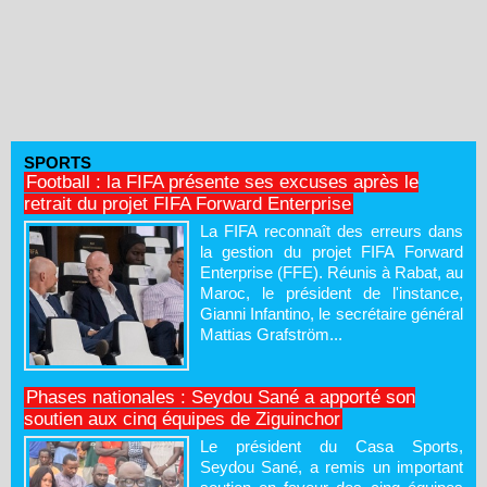
SPORTS
Football : la FIFA présente ses excuses après le
retrait du projet FIFA Forward Enterprise
La FIFA reconnaît des erreurs dans
la gestion du projet FIFA Forward
Enterprise (FFE). Réunis à Rabat, au
Maroc, le président de l'instance,
Gianni Infantino, le secrétaire général
Mattias Grafström...
Phases nationales : Seydou Sané a apporté son
soutien aux cinq équipes de Ziguinchor
Le président du Casa Sports,
Seydou Sané, a remis un important