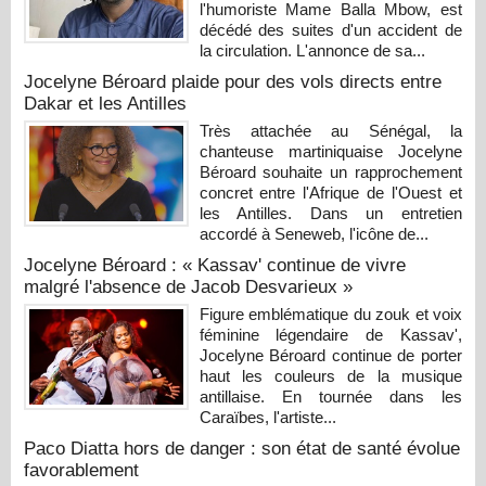
l'humoriste Mame Balla Mbow, est
décédé des suites d'un accident de
la circulation. L'annonce de sa...
Jocelyne Béroard plaide pour des vols directs entre
Dakar et les Antilles
Très attachée au Sénégal, la
chanteuse martiniquaise Jocelyne
Béroard souhaite un rapprochement
concret entre l'Afrique de l'Ouest et
les Antilles. Dans un entretien
accordé à Seneweb, l'icône de...
Jocelyne Béroard : « Kassav' continue de vivre
malgré l'absence de Jacob Desvarieux »
Figure emblématique du zouk et voix
féminine légendaire de Kassav',
Jocelyne Béroard continue de porter
haut les couleurs de la musique
antillaise. En tournée dans les
Caraïbes, l'artiste...
Paco Diatta hors de danger : son état de santé évolue
favorablement