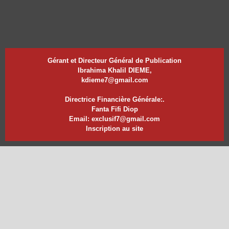
Gérant et Directeur Général de Publication
Ibrahima Khalil DIEME,
kdieme7@gmail.com
Directrice Financière Générale:.
Fanta Fifi Diop
Email: exclusif7@gmail.com
Inscription au site