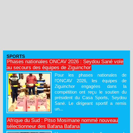
SPORTS
Phases nationales ONCAV 2026 : Seydou Sané vole
au secours des équipes de Ziguinchor
Pour les phases nationales de
l’ONCAV 2026, les équipes de
Ziguinchor engagées dans la
compétition ont reçu le soutien du
président du Casa Sports, Seydou
Sané. Le dirigeant sportif a remis
un...
Afrique du Sud : Pitso Mosimane nommé nouveau
sélectionneur des Bafana Bafana