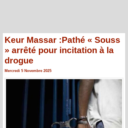
Keur Massar :Pathé « Souss
» arrêté pour incitation à la
drogue
Mercredi 5 Novembre 2025