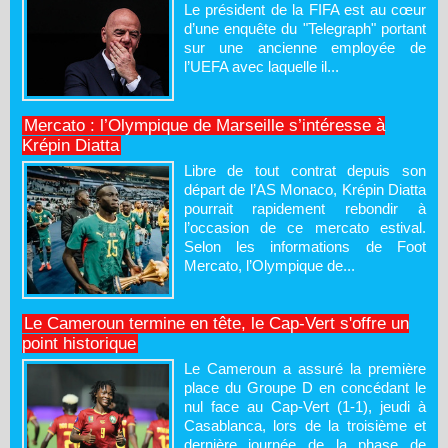
Le président de la FIFA est au cœur
d’une enquête du "Telegraph" portant
sur une ancienne employée de
l’UEFA avec laquelle il...
Mercato : l’Olympique de Marseille s’intéresse à
Krépin Diatta
Libre de tout contrat depuis son
départ de l’AS Monaco, Krépin Diatta
pourrait rapidement rebondir à
l’occasion de ce mercato estival.
Selon les informations de Foot
Mercato, l’Olympique de...
Le Cameroun termine en tête, le Cap-Vert s'offre un
point historique
Le Cameroun a assuré la première
place du Groupe D en concédant le
nul face au Cap-Vert (1-1), jeudi à
Casablanca, lors de la troisième et
dernière journée de la phase de