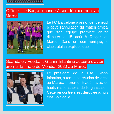
Officiel : le Barça renonce à son déplacement au
Maroc
Le FC Barcelone a annoncé, ce jeudi
6 août, l'annulation du match amical
que son équipe première devait
disputer le 15 août à Tanger, au
Maroc. Dans un communiqué, le
club catalan explique que...
Scandale : Football: Gianni Infantino accusé d'avoir
promis la finale du Mondial 2030 au Maroc
Le président de la Fifa, Gianni
Infantino, a tenu une réunion de crise
au Maroc, mercredi 5 août, avec de
hauts responsables de l'organisation.
Cette rencontre s'est déroulée à huis
clos, loin de la...