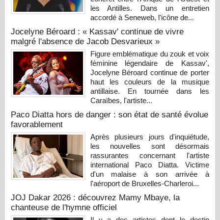
les Antilles. Dans un entretien
accordé à Seneweb, l'icône de...
Jocelyne Béroard : « Kassav' continue de vivre
malgré l'absence de Jacob Desvarieux »
Figure emblématique du zouk et voix
féminine légendaire de Kassav',
Jocelyne Béroard continue de porter
haut les couleurs de la musique
antillaise. En tournée dans les
Caraïbes, l'artiste...
Paco Diatta hors de danger : son état de santé évolue
favorablement
Après plusieurs jours d'inquiétude,
les nouvelles sont désormais
rassurantes concernant l'artiste
international Paco Diatta. Victime
d'un malaise à son arrivée à
l'aéroport de Bruxelles-Charleroi...
JOJ Dakar 2026 : découvrez Mamy Mbaye, la
chanteuse de l'hymne officiel
Il y a des artistes dont le destin