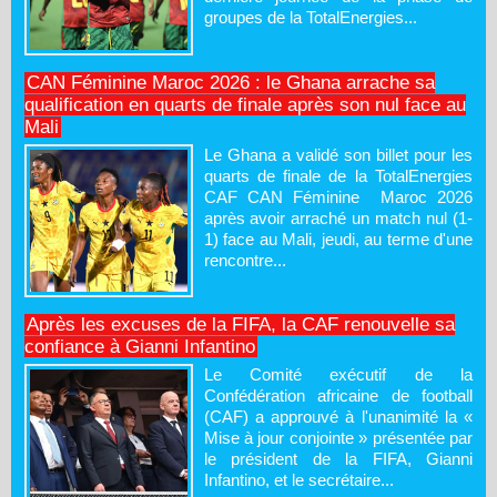
groupes de la TotalEnergies...
CAN Féminine Maroc 2026 : le Ghana arrache sa
qualification en quarts de finale après son nul face au
Mali
Le Ghana a validé son billet pour les
quarts de finale de la TotalEnergies
CAF CAN Féminine Maroc 2026
après avoir arraché un match nul (1-
1) face au Mali, jeudi, au terme d'une
rencontre...
Après les excuses de la FIFA, la CAF renouvelle sa
confiance à Gianni Infantino
Le Comité exécutif de la
Confédération africaine de football
(CAF) a approuvé à l'unanimité la «
Mise à jour conjointe » présentée par
le président de la FIFA, Gianni
Infantino, et le secrétaire...