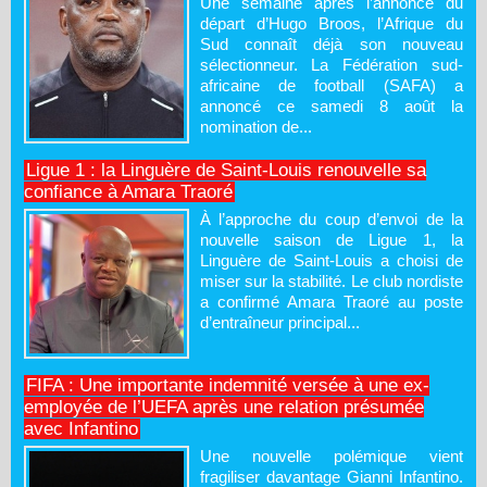
Une semaine après l’annonce du
départ d’Hugo Broos, l’Afrique du
Sud connaît déjà son nouveau
sélectionneur. La Fédération sud-
africaine de football (SAFA) a
annoncé ce samedi 8 août la
nomination de...
Ligue 1 : la Linguère de Saint-Louis renouvelle sa
confiance à Amara Traoré
À l’approche du coup d’envoi de la
nouvelle saison de Ligue 1, la
Linguère de Saint-Louis a choisi de
miser sur la stabilité. Le club nordiste
a confirmé Amara Traoré au poste
d’entraîneur principal...
FIFA : Une importante indemnité versée à une ex-
employée de l’UEFA après une relation présumée
avec Infantino
Une nouvelle polémique vient
fragiliser davantage Gianni Infantino.