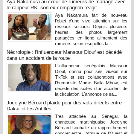
Aya Nakamura au cœur de rumeurs de mariage avec
le rappeur RK, son ex-compagnon réagit
Aya Nakamura fait de nouveau
l'objet d'une vive attention sur les
réseaux sociaux. Depuis plusieurs
heures, des photos largement
partagées en ligne alimentent des
rumeurs selon lesquelles la...
Nécrologie : l'influenceur Mansour Diouf est décédé
dans un accident de la route
L'influenceur sénégalais Mansour
Diouf, connu pour ses vidéos sur
TikTok et ses collaborations avec
l'humoriste Mame Balla Mbow, est
décédé des suites d'un accident de
la circulation. L'annonce de sa...
Jocelyne Béroard plaide pour des vols directs entre
Dakar et les Antilles
Très attachée au Sénégal, la
chanteuse martiniquaise Jocelyne
Béroard souhaite un rapprochement
concret entre l'Afrique de l'Ouest et