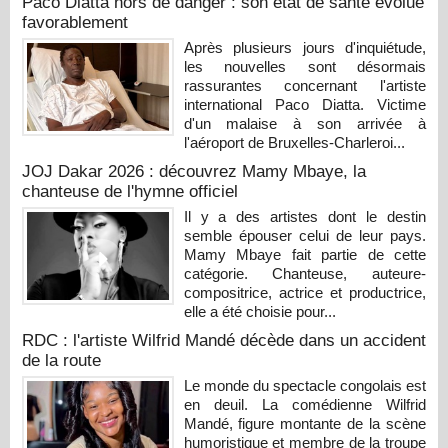
Paco Diatta hors de danger : son état de santé évolue
favorablement
Après plusieurs jours d'inquiétude,
les nouvelles sont désormais
rassurantes concernant l'artiste
international Paco Diatta. Victime
d'un malaise à son arrivée à
l'aéroport de Bruxelles-Charleroi...
JOJ Dakar 2026 : découvrez Mamy Mbaye, la
chanteuse de l'hymne officiel
Il y a des artistes dont le destin
semble épouser celui de leur pays.
Mamy Mbaye fait partie de cette
catégorie. Chanteuse, auteure-
compositrice, actrice et productrice,
elle a été choisie pour...
RDC : l'artiste Wilfrid Mandé décède dans un accident
de la route
Le monde du spectacle congolais est
en deuil. La comédienne Wilfrid
Mandé, figure montante de la scène
humoristique et membre de la troupe