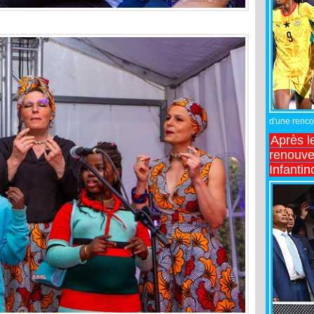
d'une rencon
Après l
renouve
Infantin