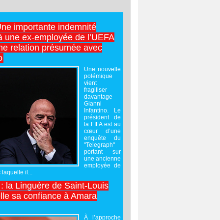
Une importante indemnité
à une ex-employée de l’UEFA
ne relation présumée avec
o
Une nouvelle
polémique
vient
fragiliser
davantage
Gianni
Infantino. Le
président de
la FIFA est au
cœur d’une
enquête du
"Telegraph"
portant sur
une ancienne
employée de
laquelle il...
 : la Linguère de Saint-Louis
lle sa confiance à Amara
À l’approche