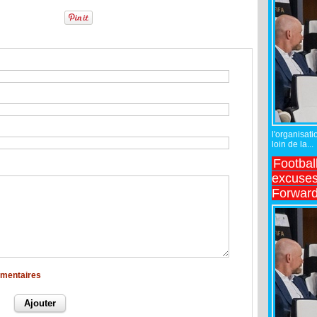
l'organisati
loin de la...
Footbal
excuses 
Forward
mmentaires