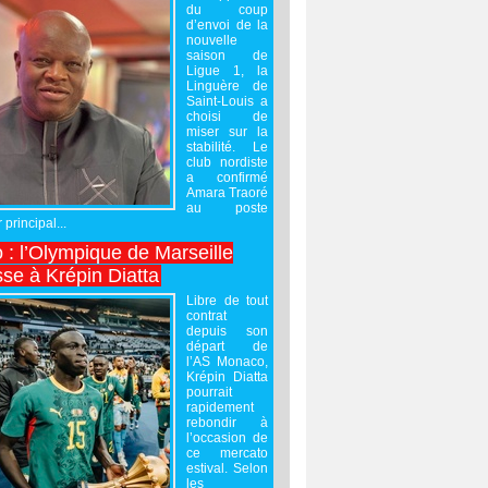
du coup
d’envoi de la
nouvelle
saison de
Ligue 1, la
Linguère de
Saint-Louis a
choisi de
miser sur la
stabilité. Le
club nordiste
a confirmé
Amara Traoré
au poste
 principal...
 : l’Olympique de Marseille
sse à Krépin Diatta
Libre de tout
contrat
depuis son
départ de
l’AS Monaco,
Krépin Diatta
pourrait
rapidement
rebondir à
l’occasion de
ce mercato
estival. Selon
les