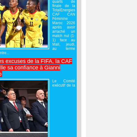
quarts de
finale de la
TotalEnergies
CAF CAN
Féminine
Maroc 2026
après avoir
arraché un
match nul (1-
1) face au
Mali, jeudi,
au terme
tre...
es excuses de la FIFA, la CAF
lle sa confiance à Gianni
o
Le Comité
exécutif de la