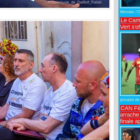
Mercato, l’
Le Came
Vert s'o
groupes de 
CAN Fé
arrache 
finale a