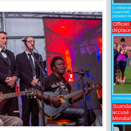
Confédérati
l'unanimité
président de
Officiel
déplac
communiqué,
Scandal
accusé d
Mondial