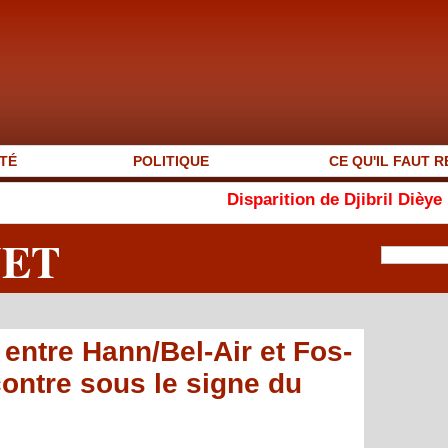
TÉ
POLITIQUE
CE QU'IL FAUT R
Disparition de Djibril Dièye : « AutoMag » perd
NET
entre Hann/Bel-Air et Fos-
contre sous le signe du