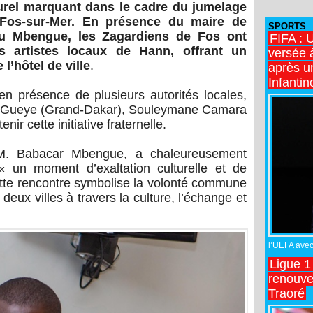
turel marquant dans le cadre du jumelage
e Fos-sur-Mer. En présence du maire de
SPORTS
dou Mbengue, les Zagardiens de Fos ont
FIFA : 
s artistes locaux de Hann, offrant un
versée 
l’hôtel de ville
.
après u
Infantin
n présence de plusieurs autorités locales,
h Gueye (Grand-Dakar), Souleymane Camara
ir cette initiative fraternelle.
 M. Babacar Mbengue, a chaleureusement
 « un moment d’exaltation culturelle et de
Cette rencontre symbolise la volonté commune
 deux villes à travers la culture, l’échange et
l’UEFA avec 
Ligue 1
renouve
Traoré