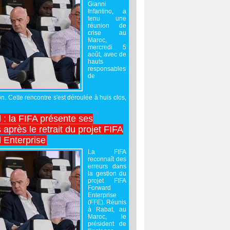
Gianni
Infantino, a
tenu une
réunion de
crise au
Maroc,
mercredi 5
août, avec de
hauts
responsables
de
on. Cette rencontre s'est déroulée à huis clos,
l : la FIFA présente ses
après le retrait du projet FIFA
 Enterprise
La FIFA
reconnaît des
erreurs dans
la gestion du
projet FIFA
Forward
Enterprise
(FFE). Réunis
à Rabat, au
Maroc, le
président de