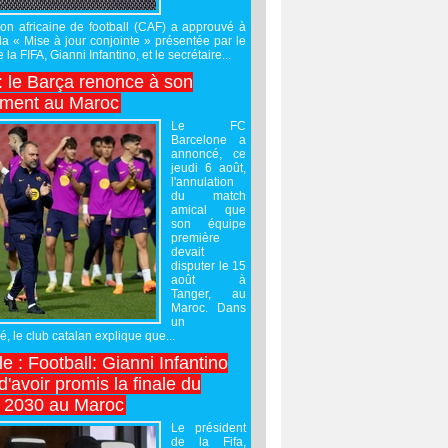
on africaine de football (CAF) a approuvé à
 la « Mise à jour conjointe » présentée par le
 la FIFA, Gianni Infantino, et le secrétaire...
 : le Barça renonce à son
ement au Maroc
Le FC
Barcelone a
annoncé, ce
jeudi 6 août,
l'annulation
du match
amical que
son équipe
première
devait
disputer le 15
août à
Tanger, au
Maroc. Dans
un
 le club catalan explique que...
e : Football: Gianni Infantino
'avoir promis la finale du
 2030 au Maroc
Le président
de la Fifa,