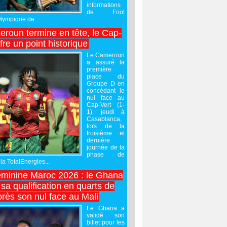
informations
de Foot
Olympique de...
roun termine en tête, le Cap-
ffre un point historique
Le Cameroun
a assuré la
première
place du
Groupe D en
concédant le
nul face au
Cap-Vert (1-
1), jeudi à
Casablanca,
lors de la
troisième et
dernière
journée de la
phase de
la TotalEnergies...
minine Maroc 2026 : le Ghana
sa qualification en quarts de
près son nul face au Mali
Le Ghana a
validé son
billet pour les